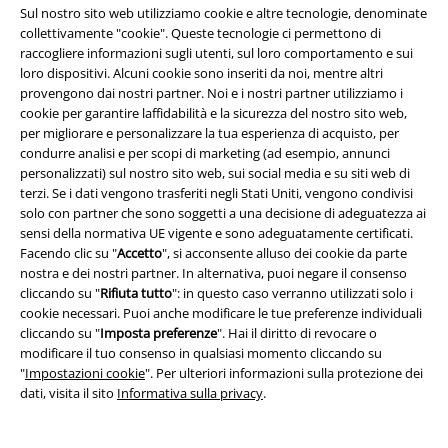
*Attivo per 4 settimane. Non utilizzabile in combinazione con altri codici
Sul nostro sito web utilizziamo cookie e altre tecnologie, denominate
promozionali. Lo sconto verrà applicato dopo aver inserito il codice nel
collettivamente "cookie". Queste tecnologie ci permettono di
campo dedicato del carrello. Libri, media (CD, DVD, vinili, ecc.), Funko
raccogliere informazioni sugli utenti, sul loro comportamento e sui
Pop!, biglietti, articoli Rammstein, (Till) Lindemann, Die Ärzte, Die Toten
loro dispositivi. Alcuni cookie sono inseriti da noi, mentre altri
Hosen, Feine Sahne Fischfilet, Broilers, Böhse Onkelz, buoni regalo e
provengono dai nostri partner. Noi e i nostri partner utilizziamo i
articoli che prevedono una donazione nel prezzo sono esclusi dalla
cookie per garantire laffidabilità e la sicurezza del nostro sito web,
promo.
per migliorare e personalizzare la tua esperienza di acquisto, per
condurre analisi e per scopi di marketing (ad esempio, annunci
personalizzati) sul nostro sito web, sui social media e su siti web di
terzi. Se i dati vengono trasferiti negli Stati Uniti, vengono condivisi
solo con partner che sono soggetti a una decisione di adeguatezza ai
sensi della normativa UE vigente e sono adeguatamente certificati.
Facendo clic su "
Accetto
", si acconsente alluso dei cookie da parte
Il nostro servizio clienti è qui per te
nostra e dei nostri partner. In alternativa, puoi negare il consenso
Il servizio clienti è attivo dalle 08:30 alle 16:30 (Lun - Ven, esclusi
cliccando su "
Rifiuta tutto
": in questo caso verranno utilizzati solo i
festivi).
Informazioni ulteriori
cookie necessari. Puoi anche modificare le tue preferenze individuali
cliccando su "
Imposta preferenze
". Hai il diritto di revocare o
Inizia la chat
modificare il tuo consenso in qualsiasi momento cliccando su
"
Impostazioni cookie
". Per ulteriori informazioni sulla protezione dei
dati, visita il sito
Informativa sulla privacy
.
Servizio Clienti