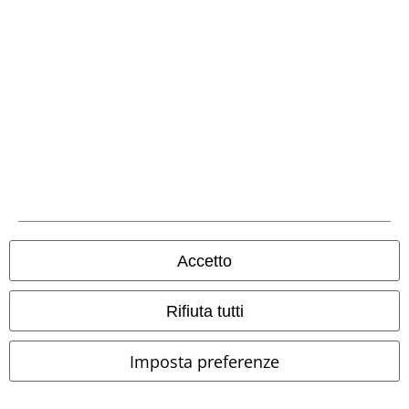
FAQ
Condizioni di Reso
Rendi un articolo
Info taglie
Cancella la tua iscrizione al BSC
Metodi di Pagamento
Accetto
Offerte per te
Rifiuta tutti
Concorsi
Imposta preferenze
Regala un buono EMP
Sconto EMP per studenti