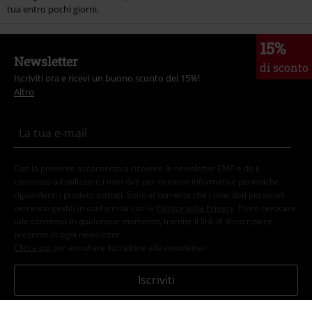
tua entro pochi giorni.
15%
Newsletter
di sconto
Iscriviti ora e ricevi un buono sconto del 15%!
Altro
Con la presente acconsento a ricevere le newsletter EMP e do il
consenso ad utilizzare i miei dati per ricevere informative periodiche
riguardanti i prodotti trattati. Sono al corrente che i miei dati personali
verranno gestiti in conformità con la
Politica sulla Privacy
. Potrò revocare
tale consenso in qualunque momento, tramite il link di disiscrizione
presente in ogni newsletter.
Clicca qui
per annullare liscrizione alla newsletter.
Iscriviti