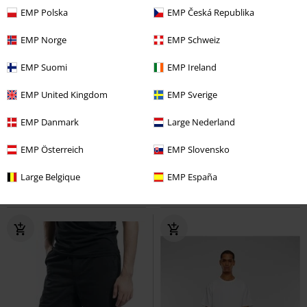
EMP Polska
EMP Česká Republika
EMP Norge
EMP Schweiz
EMP Suomi
EMP Ireland
EMP United Kingdom
EMP Sverige
%
Quasi esaurito
%
Quasi esaurito
EMP Danmark
Large Nederland
15,99 €
16,99 €
EMP Österreich
EMP Slovensko
Washed Piped Shorts
Urban
Ladies High Waist Cycle Shorts
Classics
Shorts
Urban Classics
Shorts
Large Belgique
EMP España