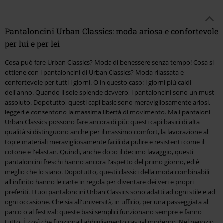
Pantaloncini Urban Classics: moda ariosa e confortevole
per lui e per lei
Cosa può fare Urban Classics? Moda di benessere senza tempo! Cosa si
ottiene con i pantaloncini di Urban Classics? Moda rilassata e
confortevole per tutti i giorni. O in questo caso: i giorni più caldi
dell'anno. Quando il sole splende davvero, i pantaloncini sono un must
assoluto. Dopotutto, questi capi basic sono meravigliosamente ariosi,
leggeri e consentono la massima libertà di movimento. Ma i pantaloni
Urban Classics possono fare ancora di più: questi capi basici di alta
qualità si distinguono anche per il massimo comfort, la lavorazione al
top e materiali meravigliosamente facili da pulire e resistenti come il
cotone e l'elastan. Quindi, anche dopo il decimo lavaggio, questi
pantaloncini freschi hanno ancora l'aspetto del primo giorno, ed è
meglio che lo siano. Dopotutto, questi classici della moda combinabili
all'infinito hanno le carte in regola per diventare dei veri e propri
preferiti. I tuoi pantaloncini Urban Classics sono adatti ad ogni stile e ad
ogni occasione. Che sia all'università, in ufficio, per una passeggiata al
parco o al festival: queste basi semplici funzionano sempre e fanno
tutto. È così che funziona l'abbigliamento casual moderno. Nel negozio