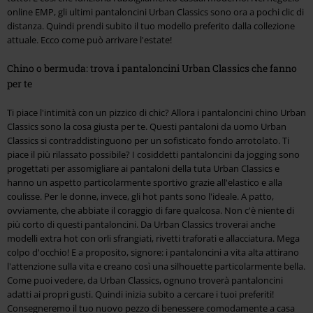
online EMP, gli ultimi pantaloncini Urban Classics sono ora a pochi clic di
distanza. Quindi prendi subito il tuo modello preferito dalla collezione
attuale. Ecco come può arrivare l'estate!
Chino o bermuda: trova i pantaloncini Urban Classics che fanno
per te
Ti piace l'intimità con un pizzico di chic? Allora i pantaloncini chino Urban
Classics sono la cosa giusta per te. Questi pantaloni da uomo Urban
Classics si contraddistinguono per un sofisticato fondo arrotolato. Ti
piace il più rilassato possibile? I cosiddetti pantaloncini da jogging sono
progettati per assomigliare ai pantaloni della tuta Urban Classics e
hanno un aspetto particolarmente sportivo grazie all'elastico e alla
coulisse. Per le donne, invece, gli hot pants sono l'ideale. A patto,
ovviamente, che abbiate il coraggio di fare qualcosa. Non c'è niente di
più corto di questi pantaloncini. Da Urban Classics troverai anche
modelli extra hot con orli sfrangiati, rivetti traforati e allacciatura. Mega
colpo d'occhio! E a proposito, signore: i pantaloncini a vita alta attirano
l'attenzione sulla vita e creano così una silhouette particolarmente bella.
Come puoi vedere, da Urban Classics, ognuno troverà pantaloncini
adatti ai propri gusti. Quindi inizia subito a cercare i tuoi preferiti!
Consegneremo il tuo nuovo pezzo di benessere comodamente a casa