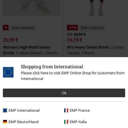
%
Quasi esaurito
-35%
Quasi esaurito
RRP
29,90 €
25,99 €
19,19 €
Women’s High-Waist Denim
90's Heavy Denim Shorts
Urban
Shorts
Urban Classics
Shorts
Classics
Shorts
Shopping from International
Please click here to visit EMP Online Shop for customers from
International
Ok
EMP International
EMP France
EMP Deutschland
EMP Italia