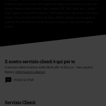
promozionali. Lo sconto verrà applicato dopo aver inserito il codice nel
campo dedicato del carrello. Libri, media (CD, DVD, vinili, ecc.), Funko
Pop!, biglietti, articoli Rammstein, (Till) Lindemann, Die Ärzte, Die Toten
Hosen, Feine Sahne Fischfilet, Broilers, Böhse Onkelz, buoni regalo e
articoli che prevedono una donazione nel prezzo sono esclusi dalla
promo.
Il nostro servizio clienti è qui per te
Il servizio clienti è attivo dalle 08:30 alle 16:30 (Lun - Ven, esclusi
festivi).
Informazioni ulteriori
Inizia la chat
Servizio Clienti