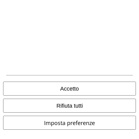
Metodi di Pagamento
Accetto
Bonifico bancario
Rifiuta tutti
Contrassegno
Imposta preferenze