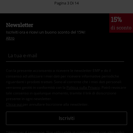
Pagina 3 Di 14
15%
Newsletter
di sconto
Iscriviti ora e ricevi un buono sconto del 15%!
Altro
Con la presente acconsento a ricevere le newsletter EMP e do il
consenso ad utilizzare i miei dati per ricevere informative periodiche
riguardanti i prodotti trattati. Sono al corrente che i miei dati personali
verranno gestiti in conformità con la
Politica sulla Privacy
. Potrò revocare
tale consenso in qualunque momento, tramite il link di disiscrizione
presente in ogni newsletter.
Clicca qui
per annullare liscrizione alla newsletter.
Iscriviti
*Attivo per 4 settimane. Non utilizzabile in combinazione con altri codici