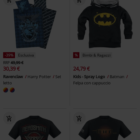
-39%
Esclusiva
%
Bimbi & Ragazzi
RRP
49,99 €
30,39 €
24,79 €
Ravenclaw
Harry Potter
Set
Kids - Spray Logo
Batman
letto
Felpa con cappuccio