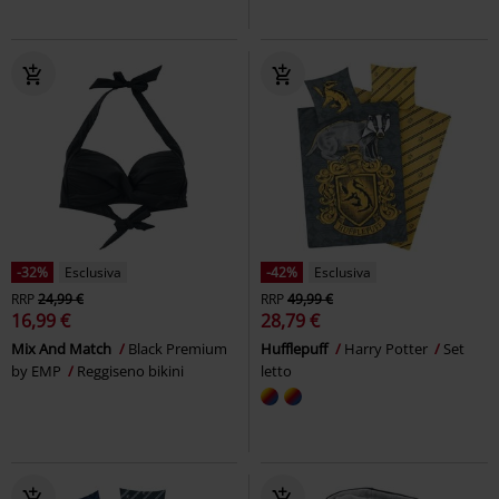
-32%
Esclusiva
-42%
Esclusiva
RRP
24,99 €
RRP
49,99 €
16,99 €
28,79 €
Mix And Match
Black Premium
Hufflepuff
Harry Potter
Set
by EMP
Reggiseno bikini
letto