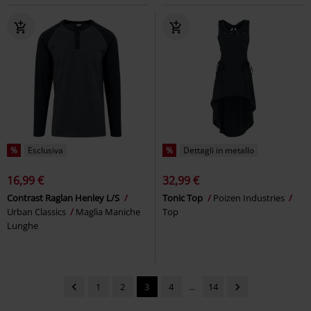
%
Esclusiva
%
Dettagli in metallo
16,99 €
32,99 €
Contrast Raglan Henley L/S
Tonic Top
Poizen Industries
Urban Classics
Maglia Maniche
Top
Lunghe
1
2
3
4
...
14