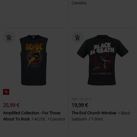
Canotta
%
RRP
29,99 €
25,99 €
19,99 €
Amplified Collection - For Those
The End Church Window
Black
About To Rock
AC/DC
Canotta
Sabbath
T-Shirt