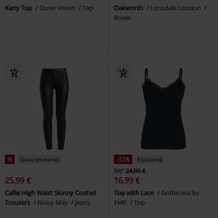
Keny Top
Outer Vision
Top
Oakworth
Lonsdale London
Boxer
%
Quasi esaurito
-32%
Esclusiva
RRP
24,99 €
25,99 €
16,99 €
Callie High Waist Skinny Coated
Top with Lace
Gothicana by
Trousers
Noisy May
Jeans
EMP
Top