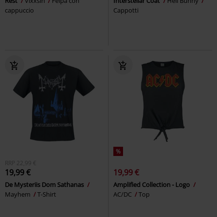
Rest
Vixxsin
Felpa con
Interstellar Coat
Hell Bunny
cappuccio
Cappotti
%
RRP
22,99 €
19,99 €
19,99 €
De Mysteriis Dom Sathanas
Amplified Collection - Logo
Mayhem
T-Shirt
AC/DC
Top