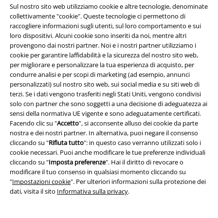
Sul nostro sito web utilizziamo cookie e altre tecnologie, denominate
EMP Backstage Club
collettivamente "cookie". Queste tecnologie ci permettono di
raccogliere informazioni sugli utenti, sul loro comportamento e sui
loro dispositivi. Alcuni cookie sono inseriti da noi, mentre altri
provengono dai nostri partner. Noi e i nostri partner utilizziamo i
cookie per garantire laffidabilità e la sicurezza del nostro sito web,
Informazioni su EMP
per migliorare e personalizzare la tua esperienza di acquisto, per
condurre analisi e per scopi di marketing (ad esempio, annunci
Eventi EMP
personalizzati) sul nostro sito web, sui social media e su siti web di
terzi. Se i dati vengono trasferiti negli Stati Uniti, vengono condivisi
Programmi partner
solo con partner che sono soggetti a una decisione di adeguatezza ai
sensi della normativa UE vigente e sono adeguatamente certificati.
Sostenibilità
Facendo clic su "
Accetto
", si acconsente alluso dei cookie da parte
nostra e dei nostri partner. In alternativa, puoi negare il consenso
cliccando su "
Rifiuta tutto
": in questo caso verranno utilizzati solo i
cookie necessari. Puoi anche modificare le tue preferenze individuali
cliccando su "
Imposta preferenze
". Hai il diritto di revocare o
modificare il tuo consenso in qualsiasi momento cliccando su
"
Impostazioni cookie
". Per ulteriori informazioni sulla protezione dei
dati, visita il sito
Informativa sulla privacy
.
Seguici online!