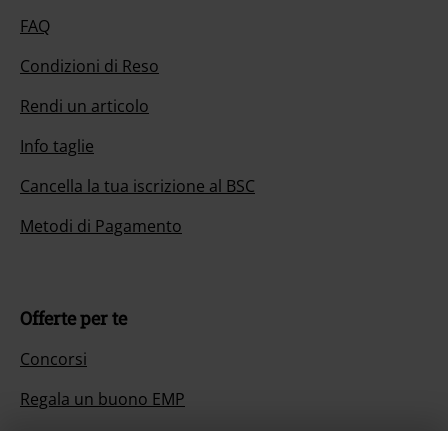
FAQ
Condizioni di Reso
Rendi un articolo
Info taglie
Cancella la tua iscrizione al BSC
Metodi di Pagamento
Offerte per te
Concorsi
Regala un buono EMP
Sconto EMP per studenti