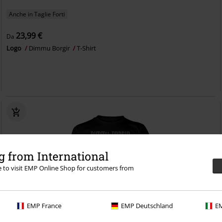
Anche in Taglie Forti
23,99 €
Da
Logo
Dimmu Borgir
T-Shirt
 from International
re to visit EMP Online Shop for customers from
EMP France
EMP Deutschland
EM