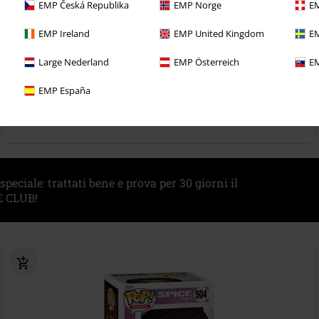
EMP Česká Republika
EMP Norge
EM
%
Anche in Taglie Forti
EMP Ireland
EMP United Kingdom
EM
19,99 €
Large Nederland
EMP Österreich
EM
Tridentium
Dimmu Borgir
T-Shirt
EMP España
eciale: trattati bene e prova per 30 giorni il
 CLUB!