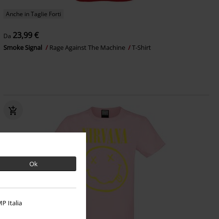
Anche in Taglie Forti
23,99 €
Da
Smoke Signal
Rage Against The Machine
T-Shirt
Ok
P Italia