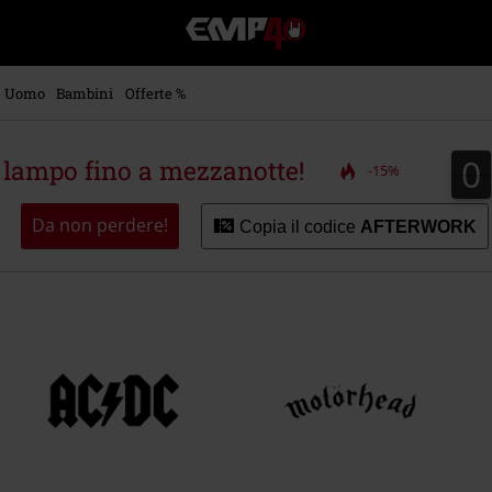
EMP
-
Musica,
Film,
Uomo
Bambini
Offerte %
Serie
TV
&
0
0
a lampo fino a mezzanotte!
-15%
Videogame
merch
-
Da non perdere!
Copia il codice
AFTERWORK
Abbigliamento
Alternativo