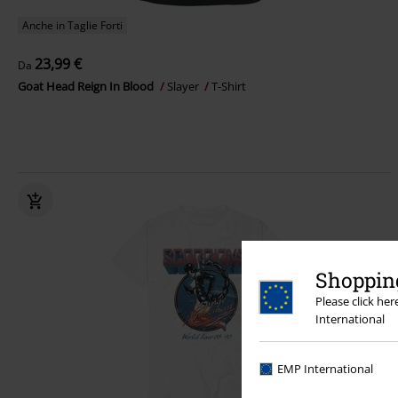
Anche in Taglie Forti
23,99 €
Da
Goat Head Reign In Blood
Slayer
T-Shirt
Shopping
Please click he
International
EMP International