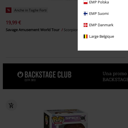
EMP Polska
%
Anche in Taglie Forti
EMP Suomi
19,99 €
EMP Danmark
Savage Amusement World Tour
Scorpions
T-Shirt
Large Belgique
Una promo sp
BACKSTAGE