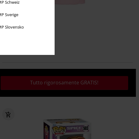
P Schweiz
P Sverige
26,99 €
P Slovensko
Face
Nirvana
T-Shirt
Tutto rigorosamente GRATIS!