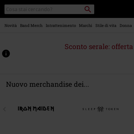
Vai al
Cerca
Cerca
contenuto
Punto
nel
di
principale
catalogo
ritiro
Novità
Band Merch
Intrattenimento
Marchi
Stile di vita
Donna
Sconto serale: offert
Nuovo merchandise dei...