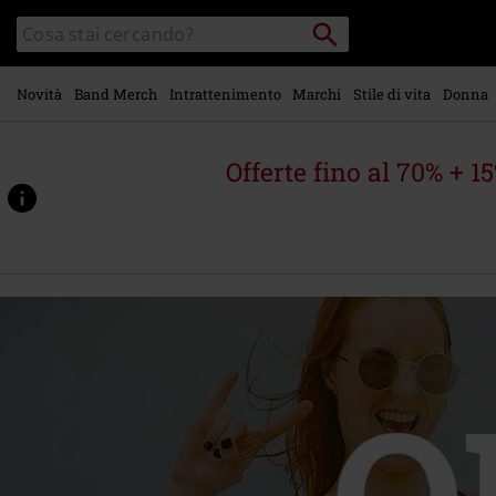
Vai al
Cerca
Cerca
contenuto
Punto
nel
di
principale
catalogo
ritiro
Novità
Band Merch
Intrattenimento
Marchi
Stile di vita
Donna
Offerte fino al 70% + 1