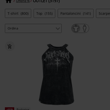
OUTLET (3197)
Offerte %
T-shirt
(800)
Top
(155)
Pantaloncini
(141)
Scarp
-46%
Esclusiva