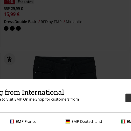
-46%
Esclusiva
RRP
29,99 €
15,99 €
Dress Double-Pack
RED by EMP
Miniabito
 from International
re to visit EMP Online Shop for customers from
EMP France
EMP Deutschland
EM