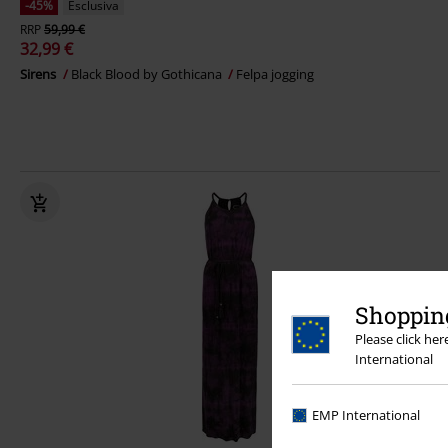
-45%
Esclusiva
RRP
59,99 €
32,99 €
Sirens
Black Blood by Gothicana
Felpa jogging
Shopping
Please click he
International
EMP International