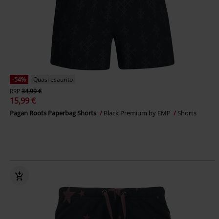
-54%
Quasi esaurito
RRP
34,99 €
15,99 €
Pagan Roots Paperbag Shorts
Black Premium by EMP
Shorts