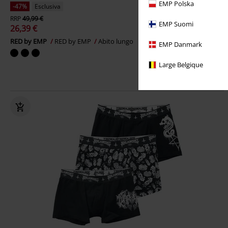
EMP Polska
-47%
Esclusiva
RRP
49,99 €
EMP Suomi
26,39 €
RED by EMP
RED by EMP
Abito lungo
EMP Danmark
Large Belgique