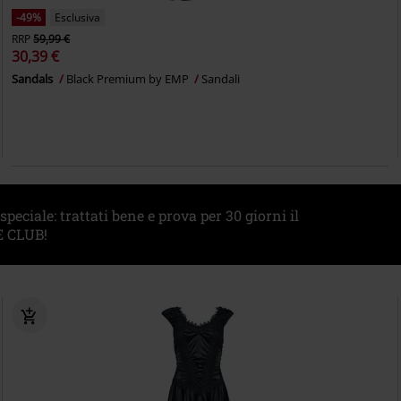
-49%
Esclusiva
RRP
59,99 €
30,39 €
Sandals
Black Premium by EMP
Sandali
eciale: trattati bene e prova per 30 giorni il
 CLUB!