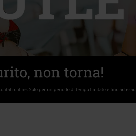
rito, non torna!
scontati online. Solo per un periodo di tempo limitato e fino ad esa