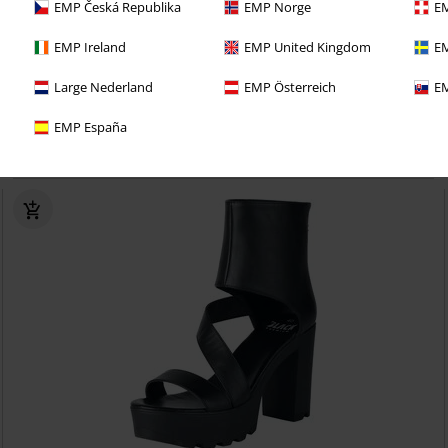
EMP Česká Republika
EMP Norge
EM
-49%
Esclusiva
RRP
59,99 €
EMP Ireland
EMP United Kingdom
EM
30,39 €
Celtic Snake - Denim Shorts
Black Premium by EMP
Shorts
Large Nederland
EMP Österreich
EM
EMP España