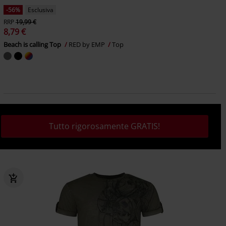
-56%
Esclusiva
RRP
19,99 €
8,79 €
Beach is calling Top
RED by EMP
Top
Tutto rigorosamente GRATIS!