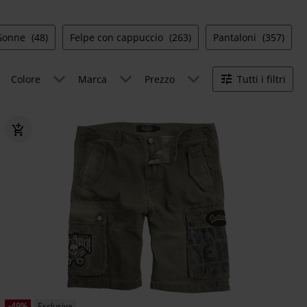
Gonne
(48)
Felpe con cappuccio
(263)
Pantaloni
(357)
Colore
Marca
Prezzo
Tutti i filtri
-49%
Esclusiva