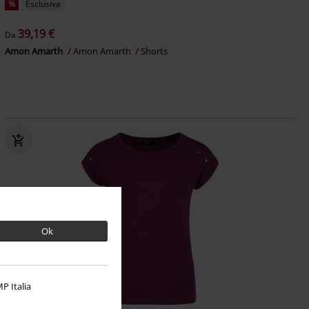
%
Esclusiva
39,19 €
Da
Amon Amarth
Amon Amarth
Shorts
Ok
P Italia