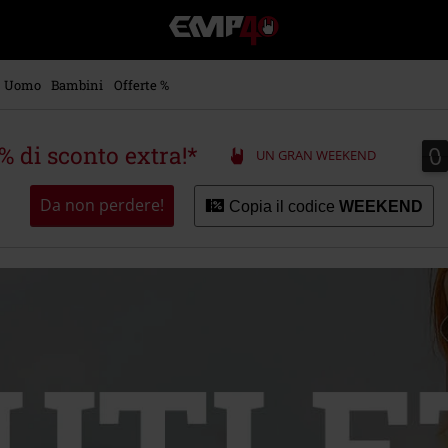
EMP
-
Musica,
Film,
Uomo
Bambini
Offerte %
Serie
TV
&
0
0
5% di sconto extra!*
UN GRAN WEEKEND
Videogame
merch
-
Da non perdere!
Copia il codice
WEEKEND
Abbigliamento
Alternativo