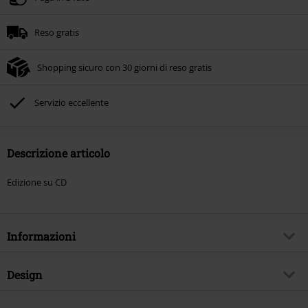
Reso gratis
Shopping sicuro con 30 giorni di reso gratis
Servizio eccellente
Descrizione articolo
Edizione su CD
Informazioni
Codice articolo
585099
Design
Titolo
11 short stories of pain and glory