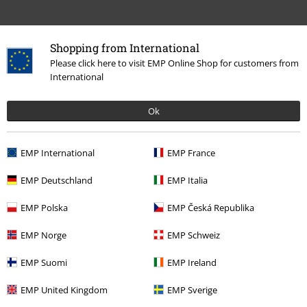
Shopping from International
Please click here to visit EMP Online Shop for customers from
International
Altre Categorie. Altre Scelte.
Ok
Offerte %
Media
CDs
Band Merch
Album
CD
EMP International
EMP France
Band Merch
Genere
EMP Deutschland
EMP Italia
Band Merch
Top Bands
Dropkick Murphys
EMP Polska
EMP Česká Republika
EMP Norge
EMP Schweiz
15%
EMP Suomi
EMP Ireland
Newsletter
di sconto
Iscriviti ora e ricevi un buono sconto del 15%!
EMP United Kingdom
EMP Sverige
Altro