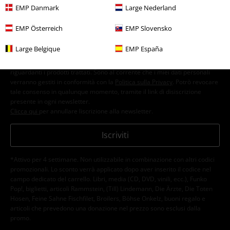
EMP Danmark
Large Nederland
EMP Österreich
EMP Slovensko
Large Belgique
EMP España
Con la presente acconsento a ricevere le newsletter EMP e do il
consenso ad utilizzare i miei dati per ricevere informative periodiche
riguardanti i prodotti trattati. Sono al corrente che i miei dati personali
verranno gestiti in conformità con la
Politica sulla Privacy
. Potrò revocare
tale consenso in qualunque momento, tramite il link di disiscrizione
presente in ogni newsletter.
Clicca qui
per annullare liscrizione alla newsletter.
Iscriviti
*Attivo per 4 settimane. Non utilizzabile in combinazione con altri codici
promozionali. Lo sconto verrà applicato dopo aver inserito il codice nel
campo dedicato del carrello. Libri, media (CD, DVD, vinili, ecc.), Funko
Pop!, biglietti, articoli Rammstein, (Till) Lindemann, Die Ärzte, Die Toten
Hosen, Feine Sahne Fischfilet, Broilers, Böhse Onkelz, buoni regalo e
articoli che prevedono una donazione nel prezzo sono esclusi dalla
promo.