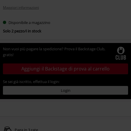
Maggiori informazioni
Disponibile a magazzino
Solo 2 pezzo/i in stock
Non vuoi più pagare la spedizione? Prova il Backstage Club,
gratis!
Aggiungi il Backstage di prova al carrello
Se sei già iscritto, effettua il login:
Login
Paga in 3 rate