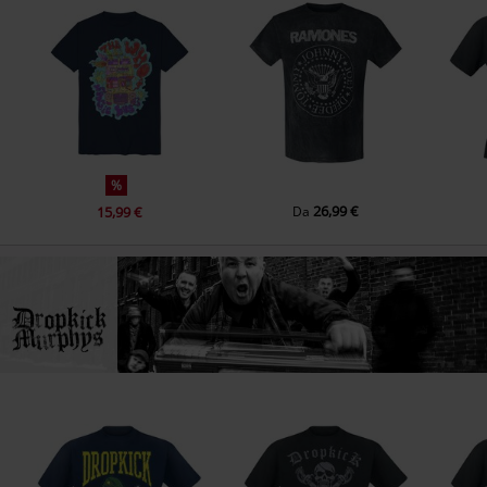
11.
Until The Next Time
%
26,99 €
15,99 €
Da