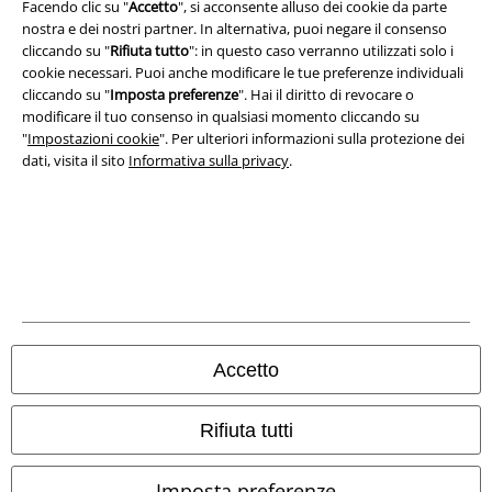
Facendo clic su "
Accetto
", si acconsente alluso dei cookie da parte
nostra e dei nostri partner. In alternativa, puoi negare il consenso
Termini & Condizioni
cliccando su "
Rifiuta tutto
": in questo caso verranno utilizzati solo i
cookie necessari. Puoi anche modificare le tue preferenze individuali
Redazione
cliccando su "
Imposta preferenze
". Hai il diritto di revocare o
modificare il tuo consenso in qualsiasi momento cliccando su
Legge sulla Privacy
"
Impostazioni cookie
". Per ulteriori informazioni sulla protezione dei
dati, visita il sito
Informativa sulla privacy
.
Smaltimento rifiuti e protezione dell’ambiente
Dichiarazione di Conformità
Informazioni sull'accessibilità
Impostazioni cookie
Accetto
Esercita Recesso
Rifiuta tutti
I prezzi sono IVA compresa. Spese di
trasporto escluse
© 1986-2026 EMP Mailorder Italia S.r.l.
Imposta preferenze