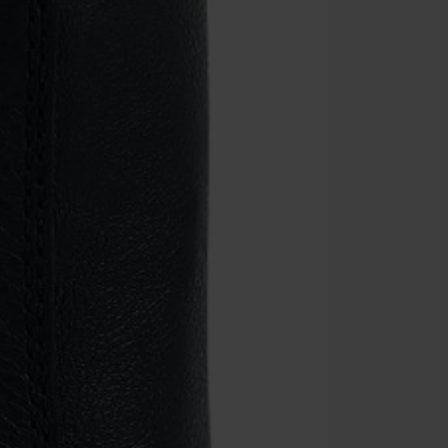
Non cumulabile
Media (CD, DVD,
Onkelz, Broile
articoli che i