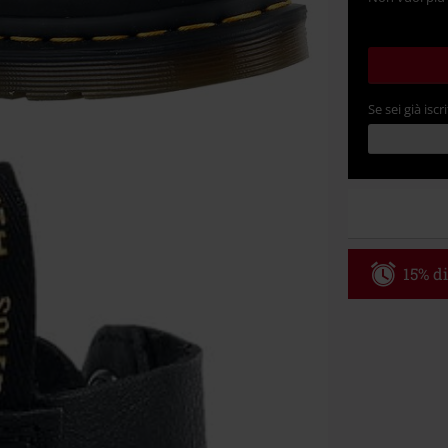
Se sei già iscri
15% di
Codice p
Valido fino al
Ordine minimo
Una volta inse
riepilogo d'ord