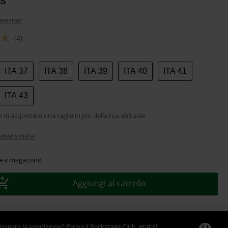
rmazioni
(4)
ITA 37
ITA 38
ITA 39
ITA 40
ITA 41
ITA 43
 di acquistare una taglia in più della tua abituale.
abella taglie
le a magazzino
Aggiungi al carrello
pagare la spedizione? Prova il Backstage Club, gratis!