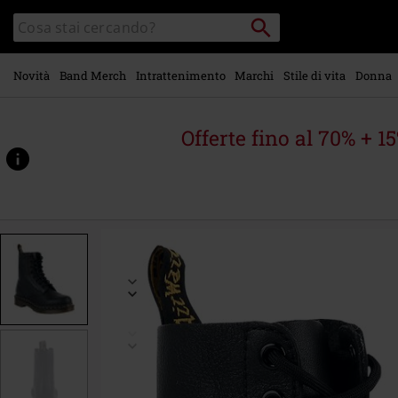
Vai al
Cerca
Cerca
contenuto
Punto
nel
di
principale
catalogo
ritiro
Novità
Band Merch
Intrattenimento
Marchi
Stile di vita
Donna
Offerte fino al 70% + 1
https://www.emp-
online.it/p/1460-
pascal-
virginia/351046.html