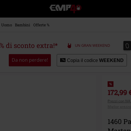
EMP
-
Musica,
Film,
Uomo
Bambini
Offerte %
Serie
TV
&
0
0
5% di sconto extra!*
UN GRAN WEEKEND
Videogame
merch
-
Da non perdere!
Copia il codice
WEEKEND
Abbigliamento
Alternativo
%
172,99 
Prezzi con IVA
Miglior prezzo
1460 Pas
Marten