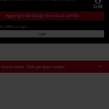
Aggiungi il Backstage di prova al carrello
tto, effettua il login:
Login
 sconto extra - Solo per poco tempo!
romo:
WEEKEND
Copia il codice
 09/08/2026
 49.99 €.
rito il codice promozionale, lo sconto verrà applicato automaticamente al
ine.