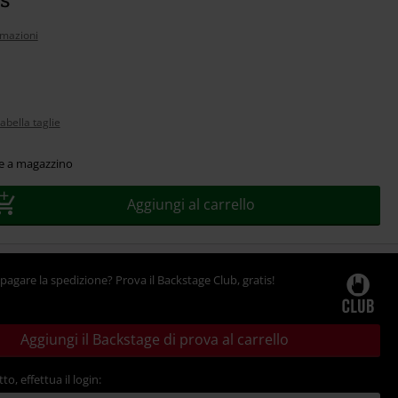
rmazioni
abella taglie
le a magazzino
Aggiungi al carrello
pagare la spedizione? Prova il Backstage Club, gratis!
Aggiungi il Backstage di prova al carrello
tto, effettua il login: