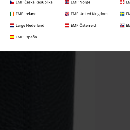
EMP Česká Republika
EMP Norge
EM
EMP Ireland
EMP United Kingdom
EM
Large Nederland
EMP Österreich
EM
EMP España