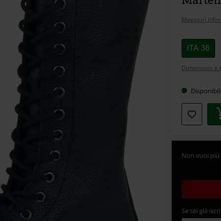
Maggiori info
Scegli
ITA 36
la
Dimensioni e t
tua
taglia
Disponibi
Non vuoi più 
Se sei già iscri