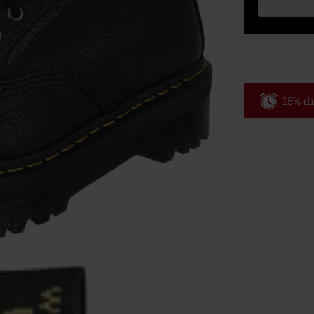
15% di
Codice p
Valido fino al
Ordine minimo
Una volta inse
riepilogo d'ord
Non cumulabile
Media (CD, DVD,
Onkelz, Broile
articoli che i