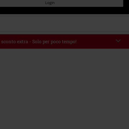
Login
 sconto extra - Solo per poco tempo!
romo:
WEEKEND
Copia il codice
 09/08/2026
 49.99 €.
rito il codice promozionale, lo sconto verrà applicato automaticamente al
ine.
 con altre offerte Codici promozionali. Sono esclusi dalla promozione: Libri,
 Vinili, etc), Funko Pop!, biglietti, articoli Rammstein, (Till) Lindemann, Böhse
rs, Die Ärzte, Die Toten Hosen, Metality, Funko Pop!, i Buoni Regalo e gli
ncludono una quota di donazione.