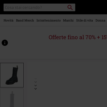
Vai al
Cerca
Cerca
contenuto
Punto
nel
di
principale
catalogo
ritiro
Novità
Band Merch
Intrattenimento
Marchi
Stile di vita
Donna
Offerte fino al 70% + 1
https://www.emp-
online.it/p/1b99-
quad-
-
-
black-
pisa/559418.html