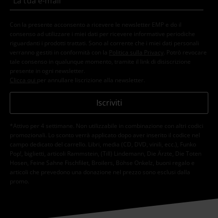
Con la presente acconsento a ricevere le newsletter EMP e do il
consenso ad utilizzare i miei dati per ricevere informative periodiche
riguardanti i prodotti trattati. Sono al corrente che i miei dati personali
verranno gestiti in conformità con la
Politica sulla Privacy
. Potrò revocare
tale consenso in qualunque momento, tramite il link di disiscrizione
presente in ogni newsletter.
Clicca qui
per annullare liscrizione alla newsletter.
Iscriviti
*Attivo per 4 settimane. Non utilizzabile in combinazione con altri codici
promozionali. Lo sconto verrà applicato dopo aver inserito il codice nel
campo dedicato del carrello. Libri, media (CD, DVD, vinili, ecc.), Funko
Pop!, biglietti, articoli Rammstein, (Till) Lindemann, Die Ärzte, Die Toten
Hosen, Feine Sahne Fischfilet, Broilers, Böhse Onkelz, buoni regalo e
articoli che prevedono una donazione nel prezzo sono esclusi dalla
promo.