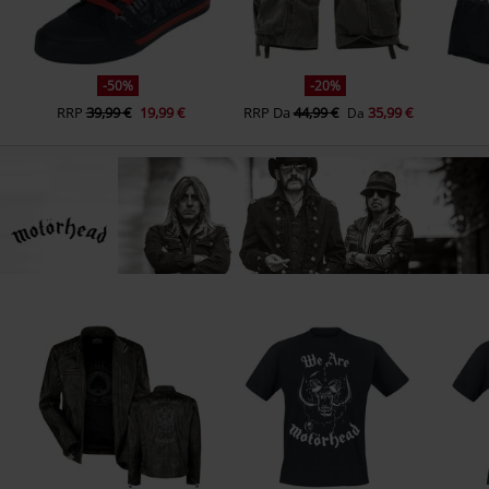
-50%
-20%
RRP
39,99 €
19,99 €
RRP
Da
44,99 €
35,99 €
Da