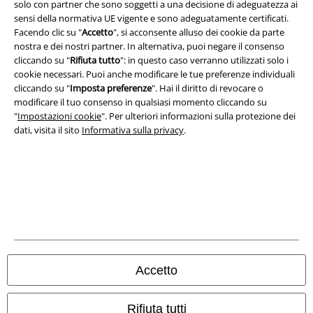
solo con partner che sono soggetti a una decisione di adeguatezza ai
Redazione
sensi della normativa UE vigente e sono adeguatamente certificati.
Facendo clic su "
Accetto
", si acconsente alluso dei cookie da parte
nostra e dei nostri partner. In alternativa, puoi negare il consenso
Legge sulla Privacy
cliccando su "
Rifiuta tutto
": in questo caso verranno utilizzati solo i
cookie necessari. Puoi anche modificare le tue preferenze individuali
Smaltimento rifiuti e protezione dell’ambiente
cliccando su "
Imposta preferenze
". Hai il diritto di revocare o
modificare il tuo consenso in qualsiasi momento cliccando su
Dichiarazione di Conformità
"
Impostazioni cookie
". Per ulteriori informazioni sulla protezione dei
dati, visita il sito
Informativa sulla privacy
.
Informazioni sull'accessibilità
Impostazioni cookie
Esercita Recesso
I prezzi sono IVA compresa. Spese di
trasporto escluse
© 1986-2026 EMP Mailorder Italia S.r.l.
Accetto
Rifiuta tutti