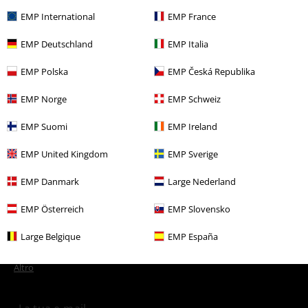
EMP International
EMP France
Altre Categorie. Altre Scelte.
EMP Deutschland
EMP Italia
Abbigliamento & accessori
Top
T-shirts
EMP Polska
EMP Česká Republika
Abbigliamento
T-shirt & top
T-shirt
EMP Norge
EMP Schweiz
Band Merch
Sustainable Band Merch
EMP Suomi
EMP Ireland
Offerte %
Merchandise band
Extralarge
EMP United Kingdom
EMP Sverige
Offerte %
Abbigliamento
T-shirt & top
T-shirt
EMP Danmark
Large Nederland
EMP Österreich
EMP Slovensko
15%
Newsletter
Large Belgique
EMP España
di sconto
Iscriviti ora e ricevi un buono sconto del 15%!
Altro