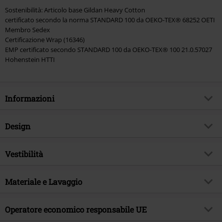
Sostenibilità: Articolo base Gildan Heavy Cotton
certificato secondo la norma STANDARD 100 da OEKO-TEX® 68252 OETI
Membro Sedex
Certificazione Wrap (16346)
EMP certificato secondo STANDARD 100 da OEKO-TEX® 100 21.0.57027
Hohenstein HTTI
Informazioni
Codice articolo
587489
Design
Titolo
50 Airbrush Warpig
Tipologia prodotto
T-Shirt
Genere Musicale
Vestibilità
Heavy Metal
Modello
neutro
Tema
Band merch, Band, Sostenibilità
Vestibilità/Top
Regular
Stampato
Materiale e Lavaggio
si
Licenza
Prodotti con licenza ufficiale
Lughezza (abbigliamento)
Normale
Dettagli
stampa frontale
Band
Motörhead
Materiale esterno
100% cotone
Operatore economico responsabile UE
Scollo
Scollo tondo
Data di pubblicazione
30/05/2025
Etichetta / istruzioni
Lavaggio in lavatrice