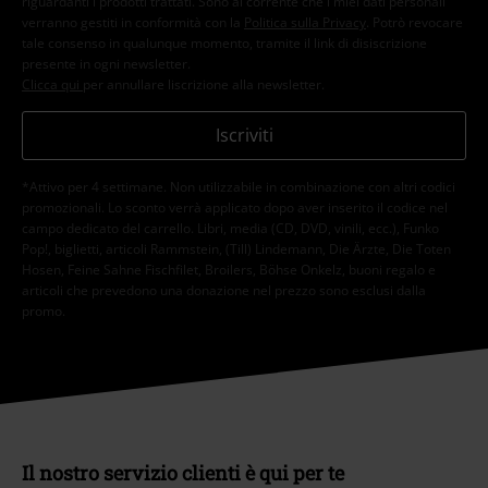
riguardanti i prodotti trattati. Sono al corrente che i miei dati personali
verranno gestiti in conformità con la
Politica sulla Privacy
. Potrò revocare
tale consenso in qualunque momento, tramite il link di disiscrizione
presente in ogni newsletter.
Clicca qui
per annullare liscrizione alla newsletter.
Iscriviti
*Attivo per 4 settimane. Non utilizzabile in combinazione con altri codici
promozionali. Lo sconto verrà applicato dopo aver inserito il codice nel
campo dedicato del carrello. Libri, media (CD, DVD, vinili, ecc.), Funko
Pop!, biglietti, articoli Rammstein, (Till) Lindemann, Die Ärzte, Die Toten
Hosen, Feine Sahne Fischfilet, Broilers, Böhse Onkelz, buoni regalo e
articoli che prevedono una donazione nel prezzo sono esclusi dalla
promo.
Il nostro servizio clienti è qui per te