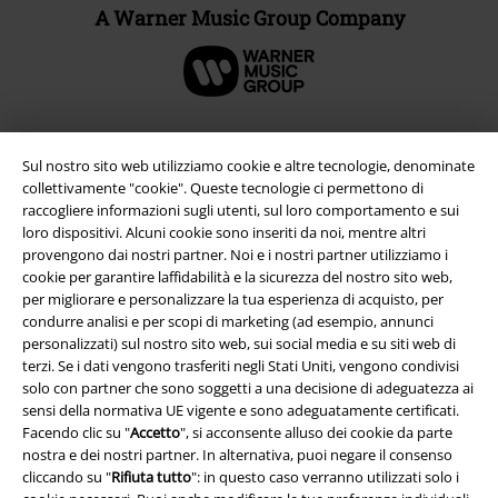
A Warner Music Group Company
Sul nostro sito web utilizziamo cookie e altre tecnologie, denominate
collettivamente "cookie". Queste tecnologie ci permettono di
raccogliere informazioni sugli utenti, sul loro comportamento e sui
loro dispositivi. Alcuni cookie sono inseriti da noi, mentre altri
provengono dai nostri partner. Noi e i nostri partner utilizziamo i
cookie per garantire laffidabilità e la sicurezza del nostro sito web,
per migliorare e personalizzare la tua esperienza di acquisto, per
condurre analisi e per scopi di marketing (ad esempio, annunci
Info legali
personalizzati) sul nostro sito web, sui social media e su siti web di
terzi. Se i dati vengono trasferiti negli Stati Uniti, vengono condivisi
Termini & Condizioni
solo con partner che sono soggetti a una decisione di adeguatezza ai
sensi della normativa UE vigente e sono adeguatamente certificati.
Redazione
Facendo clic su "
Accetto
", si acconsente alluso dei cookie da parte
nostra e dei nostri partner. In alternativa, puoi negare il consenso
cliccando su "
Rifiuta tutto
": in questo caso verranno utilizzati solo i
Legge sulla Privacy