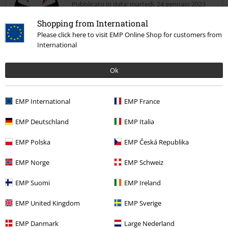
Pubblicato in data: martedì, 24 gennaio 2023
Shopping from International
Buono
Please click here to visit EMP Online Shop for customers from
Uno dei miei album preferiti. Purtroppo si sono formate delle bolle
International
d'aria sotto l'adesivo della copertina
Ok
EMP International
EMP France
Recensione verificata
EMP Deutschland
EMP Italia
Il commento è stato utile?
EMP Polska
EMP Česká Republika
EMP Norge
EMP Schweiz
Commenta
EMP Suomi
EMP Ireland
EMP United Kingdom
EMP Sverige
EMP Danmark
Large Nederland