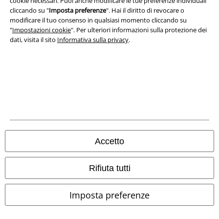
cookie necessari. Puoi anche modificare le tue preferenze individuali
cliccando su "
Imposta preferenze
". Hai il diritto di revocare o
Smaltimento rifiuti e protezione dell’ambiente
modificare il tuo consenso in qualsiasi momento cliccando su
"
Impostazioni cookie
". Per ulteriori informazioni sulla protezione dei
Dichiarazione di Conformità
dati, visita il sito
Informativa sulla privacy
.
Informazioni sull'accessibilità
Impostazioni cookie
Esercita Recesso
I prezzi sono IVA compresa. Spese di
trasporto escluse
© 1986-2026 EMP Mailorder Italia S.r.l.
Accetto
Rifiuta tutti
Gli altri shop EMP nel mondo
Imposta preferenze
EMP International