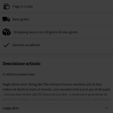
Paga in 3 rate
Reso gratis
Shopping sicuro con 30 giorni di reso gratis
Servizio eccellente
Descrizione articolo
In edizione jewel case.
Negli ultimi anni i Bring Me The Horizon hanno venduto più di due
milioni di dischi in tutto il mondo, con concerti sold out in più di 40 paesi
- incluse due serate alla O2 Arena di Londra - e recensioni grandiose da
parte del pubblico non particolarmente avvezzo al rock del Glastonbury
Festival del 2016. La band sta per rilasciare il sesto album in studio,
Leggi altro
"Amo", scritto e registrato a Los Angeles quest'estate, dove Oli Sykes e