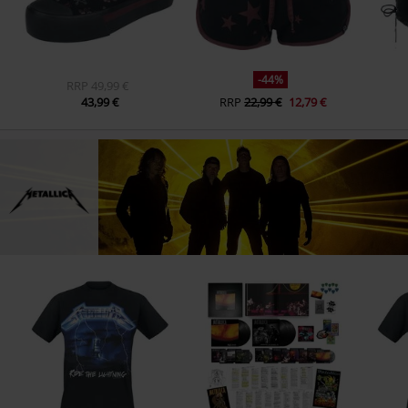
-44%
RRP
49,99 €
43,99 €
RRP
22,99 €
12,79 €