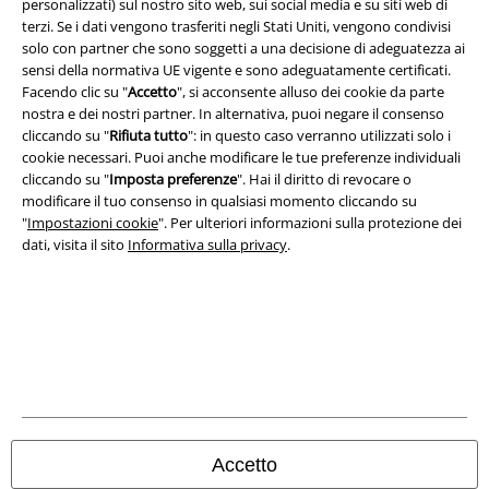
personalizzati) sul nostro sito web, sui social media e su siti web di
terzi. Se i dati vengono trasferiti negli Stati Uniti, vengono condivisi
solo con partner che sono soggetti a una decisione di adeguatezza ai
sensi della normativa UE vigente e sono adeguatamente certificati.
Facendo clic su "
Accetto
", si acconsente alluso dei cookie da parte
nostra e dei nostri partner. In alternativa, puoi negare il consenso
cliccando su "
Rifiuta tutto
": in questo caso verranno utilizzati solo i
cookie necessari. Puoi anche modificare le tue preferenze individuali
cliccando su "
Imposta preferenze
". Hai il diritto di revocare o
modificare il tuo consenso in qualsiasi momento cliccando su
"
Impostazioni cookie
". Per ulteriori informazioni sulla protezione dei
dati, visita il sito
Informativa sulla privacy
.
Info legali
Termini & Condizioni
Redazione
Legge sulla Privacy
Accetto
Smaltimento rifiuti e protezione dell’ambiente