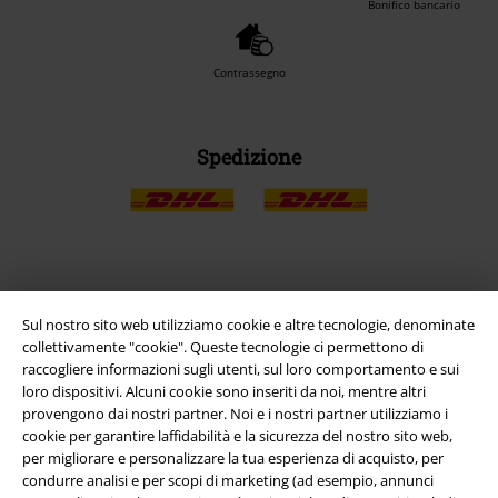
Bonifico bancario
Contrassegno
Spedizione
App EMP
Sul nostro sito web utilizziamo cookie e altre tecnologie, denominate
Scarica la nuova app di EMP!
collettivamente "cookie". Queste tecnologie ci permettono di
raccogliere informazioni sugli utenti, sul loro comportamento e sui
loro dispositivi. Alcuni cookie sono inseriti da noi, mentre altri
provengono dai nostri partner. Noi e i nostri partner utilizziamo i
cookie per garantire laffidabilità e la sicurezza del nostro sito web,
per migliorare e personalizzare la tua esperienza di acquisto, per
A Warner Music Group Company
condurre analisi e per scopi di marketing (ad esempio, annunci