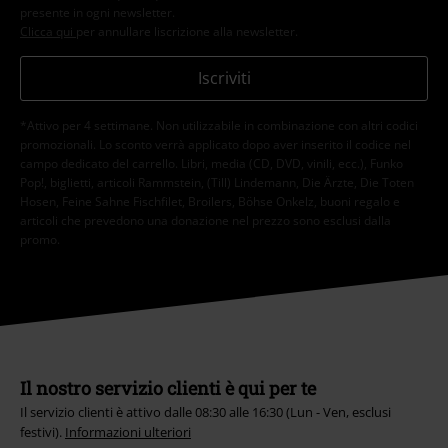
presente in ogni newsletter.
Clicca qui
per annullare liscrizione alla newsletter.
Iscriviti
*Attivo per 4 settimane. Non utilizzabile in combinazione con altri codici
promozionali. Lo sconto verrà applicato dopo aver inserito il codice nel
campo dedicato del carrello. Libri, media (CD, DVD, vinili, ecc.), Funko
Pop!, biglietti, articoli Rammstein, (Till) Lindemann, Die Ärzte, Die Toten
Hosen, Feine Sahne Fischfilet, Broilers, Böhse Onkelz, buoni regalo e
articoli che prevedono una donazione nel prezzo sono esclusi dalla
promo.
Il nostro servizio clienti è qui per te
Il servizio clienti è attivo dalle 08:30 alle 16:30 (Lun - Ven, esclusi
festivi).
Informazioni ulteriori