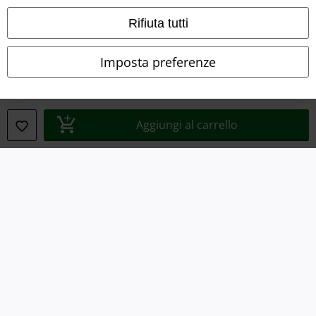
Dichiarazione di Conformità
Rifiuta tutti
Informazioni sull'accessibilità
Imposta preferenze
Impostazioni cookie
Esercita Recesso
Aggiungi al carrello
I prezzi sono IVA compresa. Spese di
trasporto escluse
© 1986-2026 EMP Mailorder Italia S.r.l.
Gli altri shop EMP nel mondo
EMP International
EMP France