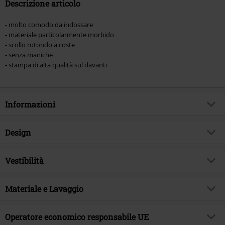
Descrizione articolo
- molto comodo da indossare
- materiale particolarmente morbido
- scollo rotondo a coste
- senza maniche
- stampa di alta qualità sul davanti
Informazioni
Codice articolo
569516
Design
Titolo
Amplified Collection - Neon Sun
Tipologia prodotto
Top
Genere Musicale
Vestibilità
Thrash Metal
Modello
neutro
Tema
Band merch, Band, Amplified
Vestibilità/Top
Regular
Scollo
Materiale e Lavaggio
Scollo tondo
Licenza
Prodotti con licenza ufficiale
Lughezza (abbigliamento)
Corto
Forma colletto
Senza colletto
Band
Metallica
Materiale esterno
100% cotone
Operatore economico responsabile UE
Forma maniche
Maniche standard
Data di pubblicazione
25/04/2025