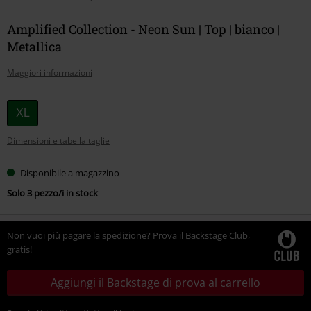
Amplified Collection - Neon Sun | Top | bianco |
Metallica
Maggiori informazioni
Scegli
XL
la
Dimensioni e tabella taglie
tua
taglia
Disponibile a magazzino
Solo 3 pezzo/i in stock
Non vuoi più pagare la spedizione? Prova il Backstage Club,
gratis!
Aggiungi il Backstage di prova al carrello