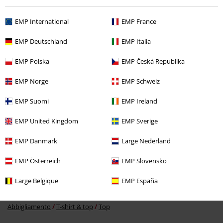
Ultimi articoli visualizzati
EMP International
EMP France
EMP Deutschland
EMP Italia
EMP Polska
EMP Česká Republika
EMP Norge
EMP Schweiz
EMP Suomi
EMP Ireland
-28%
EMP United Kingdom
EMP Sverige
RRP
30,00 €
21,59 €
EMP Danmark
Large Nederland
EMP Österreich
EMP Slovensko
Altre Categorie. Altre Scelte.
Large Belgique
EMP España
Novità
Abbigliamento
T-shirt & top
Top
Abbigliamento
T-shirt & top
Top