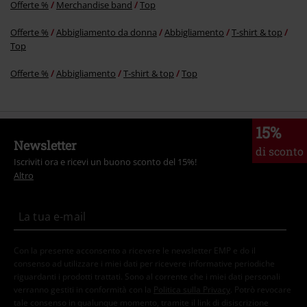
Offerte %
Merchandise band
Top
Offerte %
Abbigliamento da donna
Abbigliamento
T-shirt & top
Top
Offerte %
Abbigliamento
T-shirt & top
Top
15%
Newsletter
di sconto
Iscriviti ora e ricevi un buono sconto del 15%!
Altro
Con la presente acconsento a ricevere le newsletter EMP e do il
consenso ad utilizzare i miei dati per ricevere informative periodiche
riguardanti i prodotti trattati. Sono al corrente che i miei dati personali
verranno gestiti in conformità con la
Politica sulla Privacy
. Potrò revocare
tale consenso in qualunque momento, tramite il link di disiscrizione