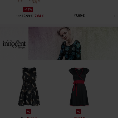
-41%
47,99 €
RRP
12,99 €
7,64 €
R
%
%