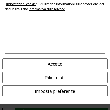
Smaltimento rifiuti e protezione dell’ambiente
"
Impostazioni cookie
". Per ulteriori informazioni sulla protezione dei
dati, visita il sito
Informativa sulla privacy
.
Dichiarazione di Conformità
Informazioni sull'accessibilità
Impostazioni cookie
Esercita Recesso
I prezzi sono IVA compresa. Spese di
trasporto escluse
© 1986-2026 EMP Mailorder Italia S.r.l.
Accetto
Rifiuta tutti
Gli altri shop EMP nel mondo
Imposta preferenze
EMP International
EMP France