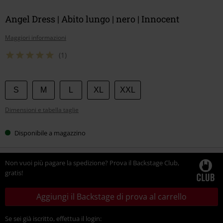
Angel Dress | Abito lungo | nero | Innocent
Maggiori informazioni
(1)
Scegli
S
M
L
XL
XXL
la
Dimensioni e tabella taglie
tua
taglia
Disponibile a magazzino
Non vuoi più pagare la spedizione? Prova il Backstage Club,
gratis!
Aggiungi il Backstage di prova al carrello
Se sei già iscritto, effettua il login: