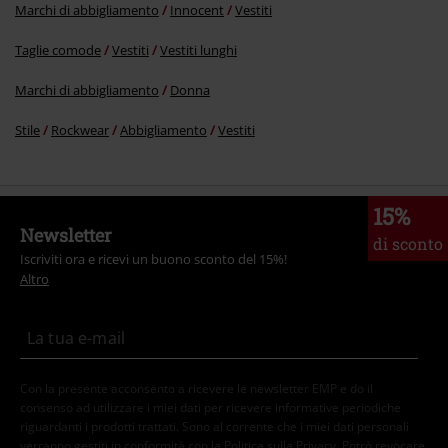
Marchi di abbigliamento
Innocent
Vestiti
Taglie comode
Vestiti
Vestiti lunghi
Marchi di abbigliamento
Donna
Stile
Rockwear
Abbigliamento
Vestiti
15%
Newsletter
di sconto
Iscriviti ora e ricevi un buono sconto del 15%!
Altro
Con la presente acconsento a ricevere le newsletter EMP e do il
consenso ad utilizzare i miei dati per ricevere informative periodiche
riguardanti i prodotti trattati. Sono al corrente che i miei dati personali
verranno gestiti in conformità con la
Politica sulla Privacy
. Potrò revocare