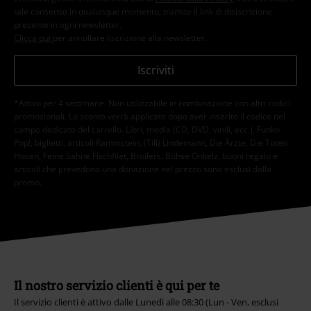
tale consenso in qualunque momento, tramite il link di disiscrizione
presente in ogni newsletter.
Clicca qui
per annullare liscrizione alla newsletter.
Iscriviti
*Attivo per 4 settimane. Non utilizzabile in combinazione con altri codici
promozionali. Lo sconto verrà applicato dopo aver inserito il codice nel
campo dedicato del carrello. Libri, media (CD, DVD, vinili, ecc.), Funko
Pop!, biglietti, articoli Rammstein, (Till) Lindemann, Die Ärzte, Die Toten
Hosen, Feine Sahne Fischfilet, Broilers, Böhse Onkelz, buoni regalo e
articoli che prevedono una donazione nel prezzo sono esclusi dalla
promo.
Il nostro servizio clienti è qui per te
Il servizio clienti è attivo dalle Lunedì alle 08:30 (Lun - Ven, esclusi