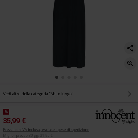
Vedi altro della categoria "Abito lungo"
%
35,99 €
Prezzi con IVA inclusa, escluse spese di spedizione
Miglior prezzo 30 gg
:
31,95 €