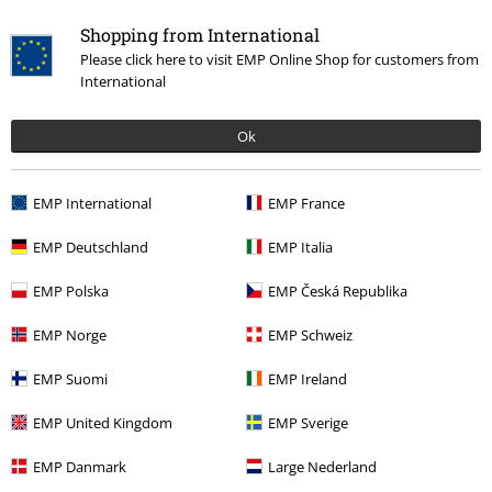
Shopping from International
Please click here to visit EMP Online Shop for customers from
International
Qualità
Ok
5
Design
5
Vestibilità
EMP International
EMP France
5
Larghezza
Troppo stretto
Perfetto
Troppo largo
EMP Deutschland
EMP Italia
Lunghezza
EMP Polska
EMP Česká Republika
Troppo corto
Perfetto
Troppo lungo
EMP Norge
EMP Schweiz
Recensione verificata
EMP Suomi
EMP Ireland
Il commento è stato utile?
EMP United Kingdom
EMP Sverige
EMP Danmark
Large Nederland
Commenta