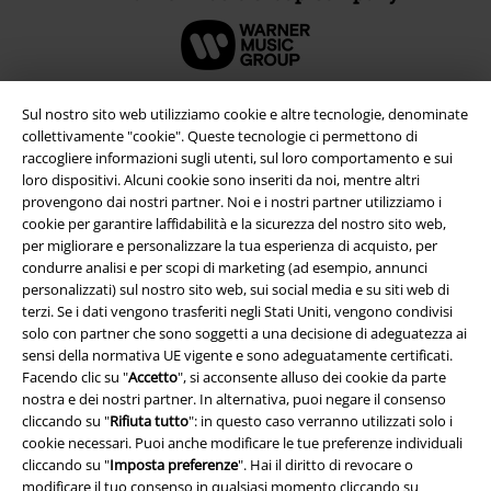
Sul nostro sito web utilizziamo cookie e altre tecnologie, denominate
collettivamente "cookie". Queste tecnologie ci permettono di
raccogliere informazioni sugli utenti, sul loro comportamento e sui
loro dispositivi. Alcuni cookie sono inseriti da noi, mentre altri
provengono dai nostri partner. Noi e i nostri partner utilizziamo i
cookie per garantire laffidabilità e la sicurezza del nostro sito web,
per migliorare e personalizzare la tua esperienza di acquisto, per
condurre analisi e per scopi di marketing (ad esempio, annunci
personalizzati) sul nostro sito web, sui social media e su siti web di
Info legali
terzi. Se i dati vengono trasferiti negli Stati Uniti, vengono condivisi
solo con partner che sono soggetti a una decisione di adeguatezza ai
Termini & Condizioni
sensi della normativa UE vigente e sono adeguatamente certificati.
Facendo clic su "
Accetto
", si acconsente alluso dei cookie da parte
Redazione
nostra e dei nostri partner. In alternativa, puoi negare il consenso
cliccando su "
Rifiuta tutto
": in questo caso verranno utilizzati solo i
cookie necessari. Puoi anche modificare le tue preferenze individuali
Legge sulla Privacy
cliccando su "
Imposta preferenze
". Hai il diritto di revocare o
modificare il tuo consenso in qualsiasi momento cliccando su