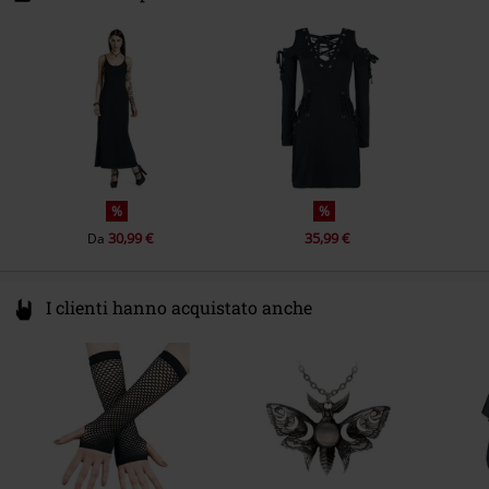
X91 CF22 CO Waterford
Ireland
info@innocentclothingltd.com
%
%
30,99 €
35,99 €
Da
I clienti hanno acquistato anche