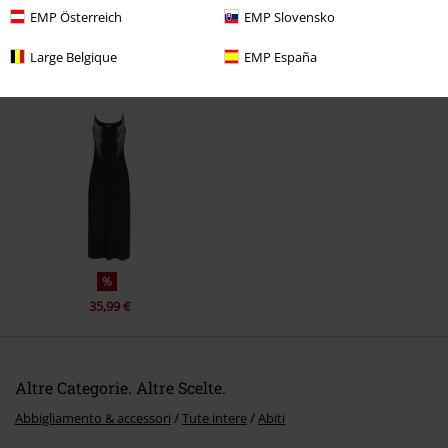
EMP Österreich
EMP Slovensko
Large Belgique
EMP España
Ultimi articoli visualizzati
Invia un commento
%
35,99 €
Altre Categorie. Altre Scelte.
Abbigliamento & accessori
Tute intere
Abiti