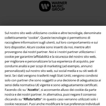
Sul nostro sito web utilizziamo cookie e altre tecnologie, denominate
collettivamente "cookie". Queste tecnologie ci permettono di
raccogliere informazioni sugli utenti, sul loro comportamento e sui
loro dispositivi. Alcuni cookie sono inseriti da noi, mentre altri
provengono dai nostri partner. Noi e i nostri partner utilizziamo i
cookie per garantire laffidabilità e la sicurezza del nostro sito web,
per migliorare e personalizzare la tua esperienza di acquisto, per
Info legali
condurre analisi e per scopi di marketing (ad esempio, annunci
personalizzati) sul nostro sito web, sui social media e su siti web di
Termini & Condizioni
terzi. Se i dati vengono trasferiti negli Stati Uniti, vengono condivisi
solo con partner che sono soggetti a una decisione di adeguatezza ai
Redazione
sensi della normativa UE vigente e sono adeguatamente certificati.
Facendo clic su "
Accetto
", si acconsente alluso dei cookie da parte
Legge sulla Privacy
nostra e dei nostri partner. In alternativa, puoi negare il consenso
cliccando su "
Rifiuta tutto
": in questo caso verranno utilizzati solo i
Smaltimento rifiuti e protezione dell’ambiente
cookie necessari. Puoi anche modificare le tue preferenze individuali