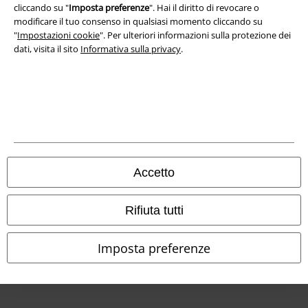
cliccando su "
Imposta preferenze
". Hai il diritto di revocare o
modificare il tuo consenso in qualsiasi momento cliccando su
Dichiarazione di Conformità
"
Impostazioni cookie
". Per ulteriori informazioni sulla protezione dei
dati, visita il sito
Informativa sulla privacy
.
Informazioni sull'accessibilità
Impostazioni cookie
Esercita Recesso
I prezzi sono IVA compresa. Spese di
trasporto escluse
© 1986-2026 EMP Mailorder Italia S.r.l.
Accetto
Rifiuta tutti
Gli altri shop EMP nel mondo
Imposta preferenze
EMP International
EMP France