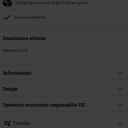
Shopping sicuro con 30 giorni di reso gratis
Servizio eccellente
Descrizione articolo
Edizione su CD
Informazioni
Codice articolo
573624
Design
Titolo
Anthems For The Champion
Tipologia prodotto
CD
Genere Musicale
Operatore economico responsabile UE
Hard Rock
Media - Formato 1-3
CD
Tema
Band
Edel Music & Entertainment GmbH
Neumühlen 17
Band
Doro
Tracklist
22763 Hamburg