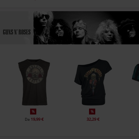
%
%
19,99 €
32,29 €
Da