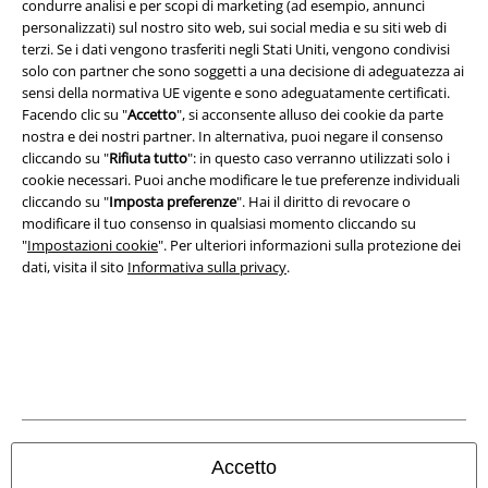
condurre analisi e per scopi di marketing (ad esempio, annunci
personalizzati) sul nostro sito web, sui social media e su siti web di
Termini & Condizioni
terzi. Se i dati vengono trasferiti negli Stati Uniti, vengono condivisi
solo con partner che sono soggetti a una decisione di adeguatezza ai
Redazione
sensi della normativa UE vigente e sono adeguatamente certificati.
Facendo clic su "
Accetto
", si acconsente alluso dei cookie da parte
Legge sulla Privacy
nostra e dei nostri partner. In alternativa, puoi negare il consenso
cliccando su "
Rifiuta tutto
": in questo caso verranno utilizzati solo i
cookie necessari. Puoi anche modificare le tue preferenze individuali
Smaltimento rifiuti e protezione dell’ambiente
cliccando su "
Imposta preferenze
". Hai il diritto di revocare o
modificare il tuo consenso in qualsiasi momento cliccando su
Dichiarazione di Conformità
"
Impostazioni cookie
". Per ulteriori informazioni sulla protezione dei
dati, visita il sito
Informativa sulla privacy
.
Informazioni sull'accessibilità
Impostazioni cookie
Esercita Recesso
I prezzi sono IVA compresa. Spese di
trasporto escluse
© 1986-2026 EMP Mailorder Italia S.r.l.
Accetto