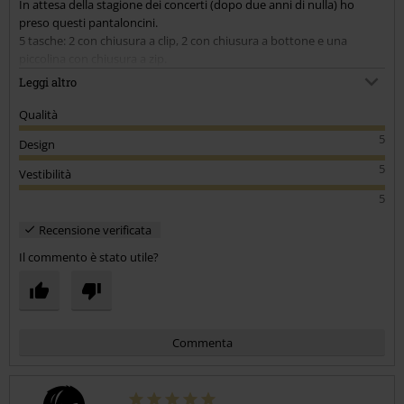
In attesa della stagione dei concerti (dopo due anni di nulla) ho
preso questi pantaloncini.
5 tasche: 2 con chiusura a clip, 2 con chiusura a bottone e una
piccolina con chiusura a zip.
Pesantini ma molto resistenti.
Leggi altro
Sono alto 1,80 ma sono molto magro e ho preso una XS (per farvi un
esempio di Levi's ho un 29 o una 44 taglia italiana) e mi sono perfetti!
Qualità
5
Design
5
Vestibilità
5
Recensione verificata
Il commento è stato utile?
Commenta