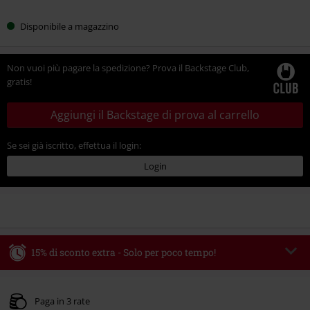
Disponibile a magazzino
Non vuoi più pagare la spedizione? Prova il Backstage Club,
gratis!
Aggiungi il Backstage di prova al carrello
Se sei già iscritto, effettua il login:
Login
15% di sconto extra - Solo per poco tempo!
Codice promo:
WEEKEND
Copia il codice
Valido fino al 09/08/2026
Paga in 3 rate