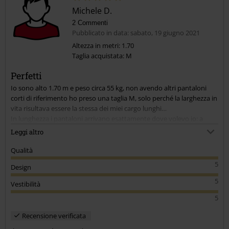
Michele D.
2 Commenti
Pubblicato in data: sabato, 19 giugno 2021
Altezza in metri: 1.70
Taglia acquistata: M
Invia un commento
Perfetti
Io sono alto 1.70 m e peso circa 55 kg, non avendo altri pantaloni
corti di riferimento ho preso una taglia M, solo perché la larghezza in
vita risultava essere la stessa dei miei cargo lunghi…
In lunghezza i pantaloni arrivano esattamente dove volevo io: a
livello ginocchio, mentre in larghezza sono un po’ grandini per me,
Leggi altro
quindi ho dovuto stringere al massimo i due strap sui lati.
Devo dire però che i due strap funzionano alla perfezione: riescono a
Qualità
tenere su i pantaloni al livello giusto, quindi non ho bisogno di
5
Design
mettere la cintura.
5
Vestibilità
Il materiale è buono e le cuciture sembrano fatte bene, non ho
5
trovato niente da segnalare.
Recensione verificata