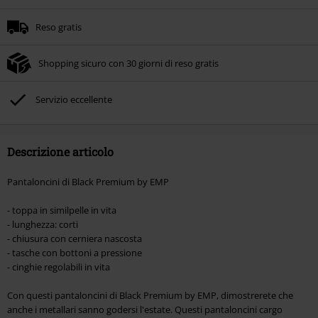
Ordine minimo 49.99 €.
Reso gratis
Una volta inserito il codice promozionale, lo sconto verrà applicato
automaticamente al riepilogo d'ordine.
Shopping sicuro con 30 giorni di reso gratis
Non cumulabile con altre offerte Codici promozionali. Sono esclusi dalla
promozione: Libri, Media (CD, DVD, Vinili, etc), Funko Pop!, biglietti, articoli
Rammstein, (Till) Lindemann, Böhse Onkelz, Broilers, Die Ärzte, Die Toten
Servizio eccellente
Hosen, Metality, Funko Pop!, i Buoni Regalo e gli articoli che includono una
quota di donazione.
Descrizione articolo
Pantaloncini di Black Premium by EMP
- toppa in similpelle in vita
- lunghezza: corti
- chiusura con cerniera nascosta
- tasche con bottoni a pressione
- cinghie regolabili in vita
Con questi pantaloncini di Black Premium by EMP, dimostrerete che
anche i metallari sanno godersi l'estate. Questi pantaloncini cargo