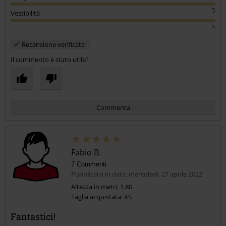
Comodi e stilosi anche i laccetti per stringere le gambe.
5
Vestibilità
In sostanza i pantaloni che cercavo!!
5
Recensione verificata
Il commento è stato utile?
Commenta
Fabio B.
7 Commenti
Pubblicato in data: mercoledì, 27 aprile 2022
Altezza in metri: 1.80
Taglia acquistata: XS
Invia un commento
Fantastici!