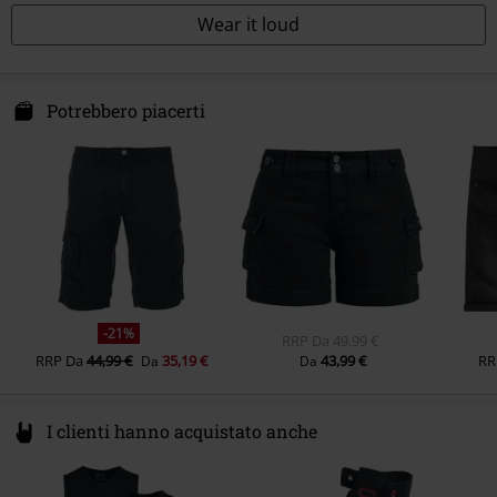
Wear it loud
Potrebbero piacerti
-21%
RRP
Da
49,99 €
RRP
Da
44,99 €
35,19 €
43,99 €
RR
Da
Da
I clienti hanno acquistato anche