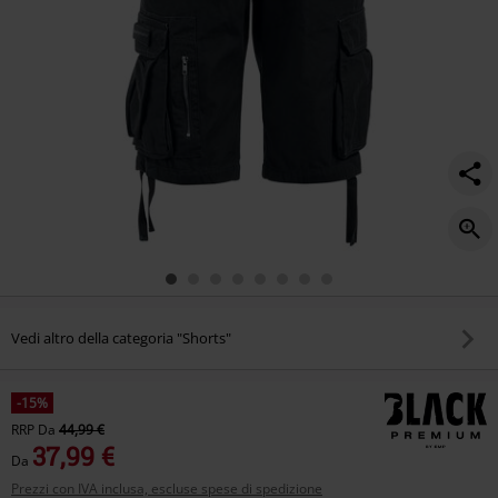
Vedi altro della categoria "Shorts"
-15%
RRP
Da
44,99 €
37,99 €
Da
Prezzi con IVA inclusa, escluse spese di spedizione