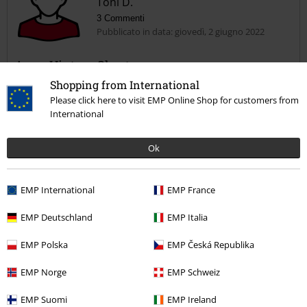
Toni D.
3 Commenti
Pubblicato in data: giovedì, 2 giugno 2022
Ti è stato utile questo commento?
Invia un commento
Army Vintage Short
Un buon prodotto sia in termini di materiali utilizzati ricco di finiture.
Shopping from International
Consigliato
Please click here to visit EMP Online Shop for customers from
International
Ok
Qualità
5
Design
EMP International
EMP France
5
Vestibilità
EMP Deutschland
EMP Italia
5
EMP Polska
EMP Česká Republika
Recensione verificata
EMP Norge
EMP Schweiz
Il commento è stato utile?
EMP Suomi
EMP Ireland