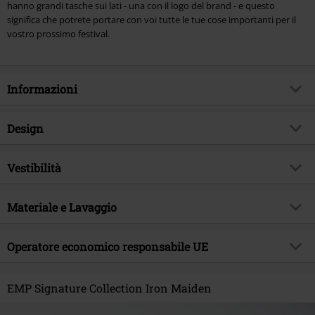
hanno grandi tasche sui lati - una con il logo del brand - e questo
significa che potrete portare con voi tutte le tue cose importanti per il
vostro prossimo festival.
Informazioni
Codice articolo
340624
Design
Titolo
Army Vintage Shorts
Tipologia prodotto
Shorts
Brand
Vestibilità
Black Premium by EMP
Modello
neutro
Esclusiva EMP
Si
Caratteristiche speciali Fit
Laccio di chiusura
Dettagli
Materiale e Lavaggio
Etichetta bottone
Tema
Basic, Abbigliamento casual,
Lughezza (abbigliamento)
Corto
Festival
Tipo di chiusura
Cerniera coperta
Materiale esterno
100% cotone
Lunghezza shorts
Operatore economico responsabile UE
Tre/quarti
Data di pubblicazione
13/02/2024
Tasche
Con Tasche Laterali, Tasca/e con
Etichetta / istruzioni
Lavaggio in lavatrice
bottone a pressione
Sesso
Uomo
E.M.P. Merchandising Handelsgesellschaft mbH
Colore
nero
Darmer Esch 70 a
EMP Signature Collection Iron Maiden
49811 Lingen