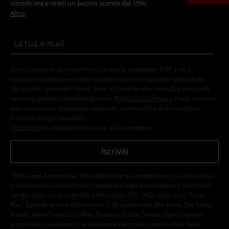
Iscriviti ora e ricevi un buono sconto del 15%!
Altro
Con la presente acconsento a ricevere le newsletter EMP e do il
consenso ad utilizzare i miei dati per ricevere informative periodiche
riguardanti i prodotti trattati. Sono al corrente che i miei dati personali
verranno gestiti in conformità con la
Politica sulla Privacy
. Potrò revocare
tale consenso in qualunque momento, tramite il link di disiscrizione
presente in ogni newsletter.
Clicca qui
per annullare liscrizione alla newsletter.
Iscriviti
*Attivo per 4 settimane. Non utilizzabile in combinazione con altri codici
promozionali. Lo sconto verrà applicato dopo aver inserito il codice nel
campo dedicato del carrello. Libri, media (CD, DVD, vinili, ecc.), Funko
Pop!, biglietti, articoli Rammstein, (Till) Lindemann, Die Ärzte, Die Toten
Hosen, Feine Sahne Fischfilet, Broilers, Böhse Onkelz, buoni regalo e
articoli che prevedono una donazione nel prezzo sono esclusi dalla