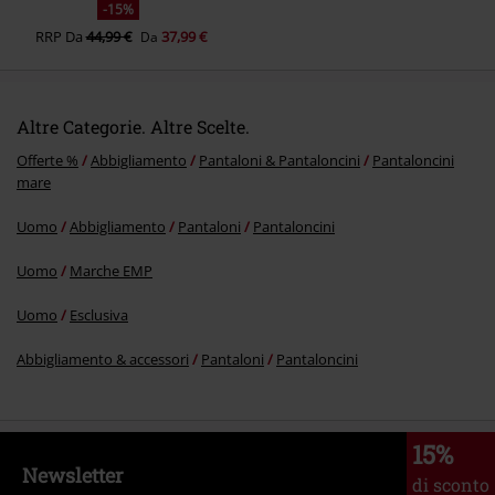
-15%
RRP
Da
44,99 €
37,99 €
Da
Altre Categorie. Altre Scelte.
Offerte %
Abbigliamento
Pantaloni & Pantaloncini
Pantaloncini
mare
Uomo
Abbigliamento
Pantaloni
Pantaloncini
Uomo
Marche EMP
Uomo
Esclusiva
Abbigliamento & accessori
Pantaloni
Pantaloncini
15%
Newsletter
di sconto