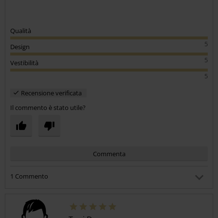
Qualità
5
Design
5
Vestibilità
5
Recensione verificata
Il commento è stato utile?
Commenta
1 Commento
Gaetano P.
Pubblicato in data: venerdì, 20 giugno 2025 12:36:07
Che misura hai preso per lui?