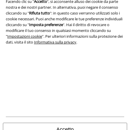
Facendo clic su "
Accetto
", si acconsente alluso dei cookie da parte
nostra e dei nostri partner. In alternativa, puoi negare il consenso
Info legali
cliccando su "
Rifiuta tutto
": in questo caso verranno utilizzati solo i
Termini & Condizioni
cookie necessari. Puoi anche modificare le tue preferenze individuali
cliccando su "
Imposta preferenze
". Hai il diritto di revocare o
modificare il tuo consenso in qualsiasi momento cliccando su
Redazione
"
Impostazioni cookie
". Per ulteriori informazioni sulla protezione dei
dati, visita il sito
Informativa sulla privacy
.
Legge sulla Privacy
Smaltimento rifiuti e protezione dell’ambiente
Dichiarazione di Conformità
Informazioni sull'accessibilità
Impostazioni cookie
Esercita Recesso
I prezzi sono IVA compresa. Spese di
trasporto escluse
Accetto