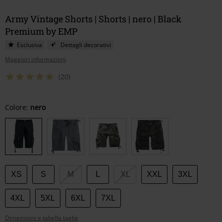
Army Vintage Shorts | Shorts | nero | Black
Premium by EMP
Esclusiva
Dettagli decorativi
Maggiori informazioni
(20)
Scegli
Colore:
nero
la
tua
taglia
XS
S
M
L
XL
XXL
3XL
4XL
5XL
6XL
7XL
Dimensioni e tabella taglie