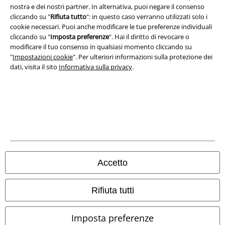
nostra e dei nostri partner. In alternativa, puoi negare il consenso
Legge sulla Privacy
cliccando su "
Rifiuta tutto
": in questo caso verranno utilizzati solo i
cookie necessari. Puoi anche modificare le tue preferenze individuali
Smaltimento rifiuti e protezione dell’ambiente
cliccando su "
Imposta preferenze
". Hai il diritto di revocare o
modificare il tuo consenso in qualsiasi momento cliccando su
Dichiarazione di Conformità
"
Impostazioni cookie
". Per ulteriori informazioni sulla protezione dei
dati, visita il sito
Informativa sulla privacy
.
Informazioni sull'accessibilità
Impostazioni cookie
Esercita Recesso
I prezzi sono IVA compresa. Spese di
trasporto escluse
© 1986-2026 EMP Mailorder Italia S.r.l.
Accetto
Rifiuta tutti
Gli altri shop EMP nel mondo
Imposta preferenze