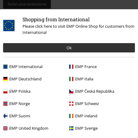
Scrivi una recensione
Shopping from International
Please click here to visit EMP Online Shop for customers from
International
Ok
EMP International
EMP France
EMP Deutschland
EMP Italia
15%
Newsletter
EMP Polska
EMP Česká Republika
di sconto
Iscriviti ora e ricevi un buono sconto del 15%!
EMP Norge
EMP Schweiz
Altro
EMP Suomi
EMP Ireland
EMP United Kingdom
EMP Sverige
Con la presente acconsento a ricevere le newsletter EMP e do il