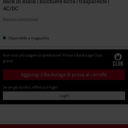
Back In Black | Bicchiere birra | trasparente |
AC/DC
Maggiori informazioni
Scegli
Disponibile a magazzino
la
tua
taglia
Non vuoi più pagare la spedizione? Prova il Backstage Club,
gratis!
Aggiungi il Backstage di prova al carrello
Se sei già iscritto, effettua il login:
Login