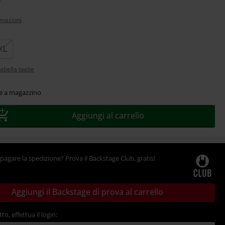
rmazioni
XL
abella taglie
le a magazzino
Aggiungi al carrello
pagare la spedizione? Prova il Backstage Club, gratis!
Aggiungi il Backstage di prova al carrello
tto, effettua il login: