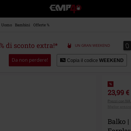
EMP
-
Musica,
Film,
Uomo
Bambini
Offerte %
Serie
TV
&
0
0
5% di sconto extra!*
UN GRAN WEEKEND
Videogame
merch
-
Da non perdere!
Copia il codice
WEEKEND
Abbigliamento
Alternativo
%
23,99 €
Prezzi con IVA
Miglior prezzo
Balko |
Forpla