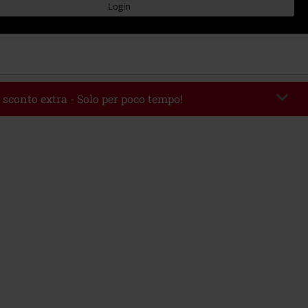
Login
 sconto extra - Solo per poco tempo!
romo:
WEEKEND
Copia il codice
 09/08/2026
 49.99 €.
rito il codice promozionale, lo sconto verrà applicato automaticamente al
ine.
 con altre offerte Codici promozionali. Sono esclusi dalla promozione: Libri,
 Vinili, etc), Funko Pop!, biglietti, articoli Rammstein, (Till) Lindemann, Böhse
rs, Die Ärzte, Die Toten Hosen, Metality, Funko Pop!, i Buoni Regalo e gli
ncludono una quota di donazione.