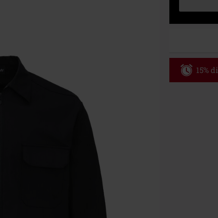
15% di
Codice p
Valido fino al
Ordine minimo
Una volta inse
riepilogo d'ord
Non cumulabile
Media (CD, DVD,
Onkelz, Broile
articoli che i