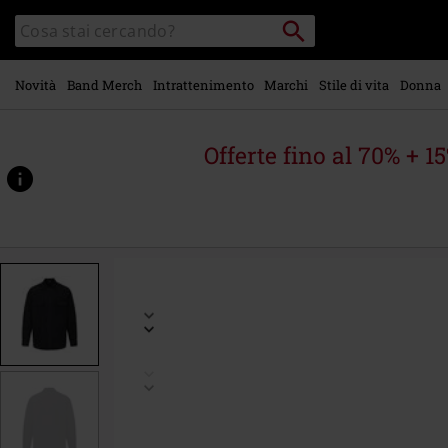
Vai al
Cerca
Cerca
contenuto
Punto
nel
di
principale
catalogo
ritiro
Novità
Band Merch
Intrattenimento
Marchi
Stile di vita
Donna
Offerte fino al 70% + 1
https://www.emp-
online.it/p/balko/584391.html