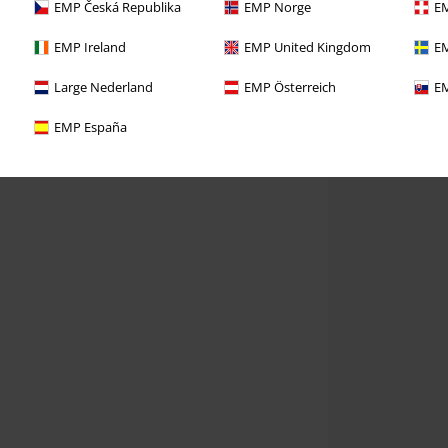
EMP Česká Republika
EMP Norge
EM
EMP Ireland
EMP United Kingdom
EM
Large Nederland
EMP Österreich
EM
EMP España