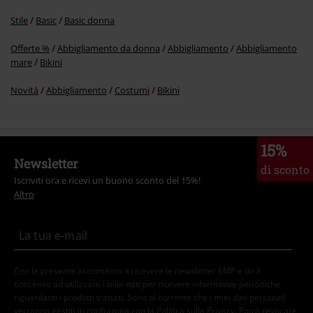
Stile
Basic
Basic donna
Offerte %
Abbigliamento da donna
Abbigliamento
Abbigliamento
mare
Bikini
Novità
Abbigliamento
Costumi
Bikini
15%
Newsletter
di sconto
Iscriviti ora e ricevi un buono sconto del 15%!
Altro
Con la presente acconsento a ricevere le newsletter EMP e do il
consenso ad utilizzare i miei dati per ricevere informative periodiche
riguardanti i prodotti trattati. Sono al corrente che i miei dati personali
verranno gestiti in conformità con la
Politica sulla Privacy
. Potrò revocare