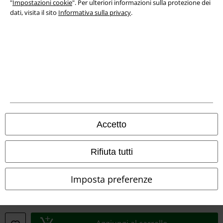
Smaltimento rifiuti e protezione dell’ambiente
"
Impostazioni cookie
". Per ulteriori informazioni sulla protezione dei
dati, visita il sito
Informativa sulla privacy
.
Dichiarazione di Conformità
Informazioni sull'accessibilità
Impostazioni cookie
Esercita Recesso
I prezzi sono IVA compresa. Spese di
trasporto escluse
Accetto
© 1986-2026 EMP Mailorder Italia S.r.l.
Rifiuta tutti
Imposta preferenze
Gli altri shop EMP nel mondo
EMP International
EMP France