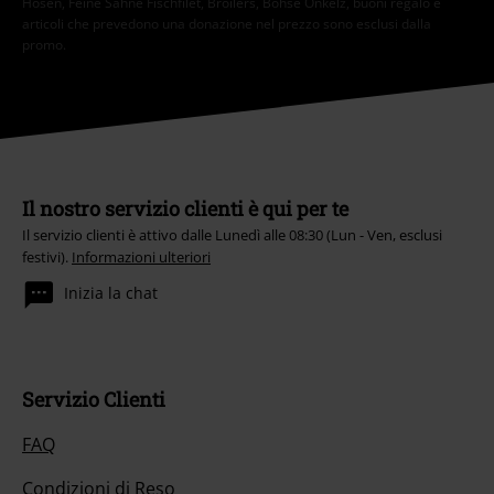
Hosen, Feine Sahne Fischfilet, Broilers, Böhse Onkelz, buoni regalo e
articoli che prevedono una donazione nel prezzo sono esclusi dalla
promo.
Il nostro servizio clienti è qui per te
Il servizio clienti è attivo dalle Lunedì alle 08:30 (Lun - Ven, esclusi
festivi).
Informazioni ulteriori
Inizia la chat
Servizio Clienti
FAQ
Condizioni di Reso