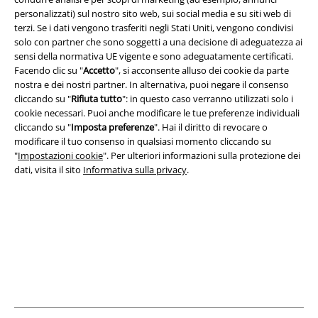
personalizzati) sul nostro sito web, sui social media e su siti web di
terzi. Se i dati vengono trasferiti negli Stati Uniti, vengono condivisi
solo con partner che sono soggetti a una decisione di adeguatezza ai
Info legali
sensi della normativa UE vigente e sono adeguatamente certificati.
Termini & Condizioni
Facendo clic su "
Accetto
", si acconsente alluso dei cookie da parte
nostra e dei nostri partner. In alternativa, puoi negare il consenso
cliccando su "
Rifiuta tutto
": in questo caso verranno utilizzati solo i
Redazione
cookie necessari. Puoi anche modificare le tue preferenze individuali
cliccando su "
Imposta preferenze
". Hai il diritto di revocare o
Legge sulla Privacy
modificare il tuo consenso in qualsiasi momento cliccando su
"
Impostazioni cookie
". Per ulteriori informazioni sulla protezione dei
Smaltimento rifiuti e protezione dell’ambiente
dati, visita il sito
Informativa sulla privacy
.
Dichiarazione di Conformità
Informazioni sull'accessibilità
Impostazioni cookie
Esercita Recesso