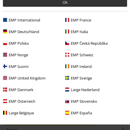
Ok
Commenta
EMP International
EMP France
EMP Deutschland
EMP Italia
Daniele C.
EMP Polska
EMP Česká Republika
12 Commenti
Pubblicato in data: mercoledì, 10 giugno 2020
EMP Norge
EMP Schweiz
Altezza in metri: 1.95
EMP Suomi
EMP Ireland
Taglia acquistata: XL
Invia un commento
Comprerei di nuovo questi shorts
EMP United Kingdom
EMP Sverige
Materiale leggero,ottimi per l'estate!
EMP Danmark
Large Nederland
EMP Österreich
EMP Slovensko
Large Belgique
EMP España
Qualità
4
Design