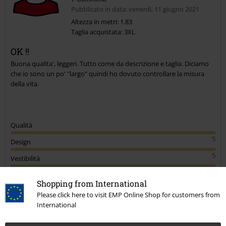
Pubblicato in data: venerdì, 11 giugno 2021
Altezza in metri: 1.83
Taglia acquistata: 3XL
OK !!
Buona qualita', leggeri. Tutto come da descrizione e taglia. Diciamo
che io sono un po' "largo" quindi ho dovuto controllare la misura
della vita.
Qualità
5
Design
5
Vestibilità
5
Shopping from International
Recensione verificata
Please click here to visit EMP Online Shop for customers from
International
Il commento è stato utile?