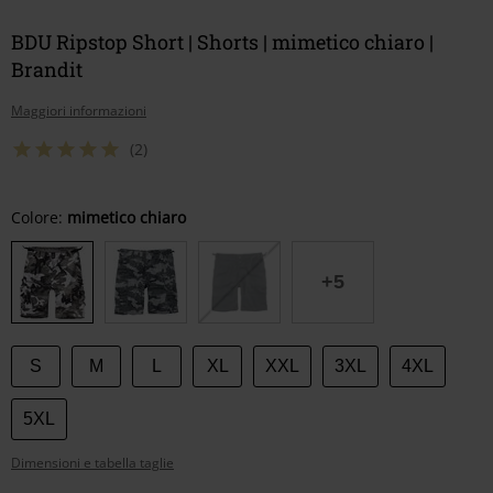
BDU Ripstop Short | Shorts | mimetico chiaro |
Brandit
Maggiori informazioni
(2)
Scegli
Colore:
mimetico chiaro
la
tua
+5
taglia
S
M
L
XL
XXL
3XL
4XL
5XL
Dimensioni e tabella taglie