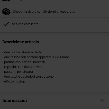
Una volta inserito il codice promozionale, lo sconto verrà applicato
automaticamente al riepilogo d'ordine.
Shopping sicuro con 30 giorni di reso gratis
Non cumulabile con altre offerte Codici promozionali. Sono esclusi dalla
promozione: Libri, Media (CD, DVD, Vinili, etc), Funko Pop!, biglietti, articoli
Rammstein, (Till) Lindemann, Böhse Onkelz, Broilers, Die Ärzte, Die Toten
Servizio eccellente
Hosen, Metality, Funko Pop!, i Buoni Regalo e gli articoli che includono una
quota di donazione.
Descrizione articolo
- due tasche laterali a filetto
- due tasche con bottoni applicate sulle gambe
- pattina con bottoni nascosti
- regolabili con fibbia in vita
- passanti per cintura
- due tasche posteriori con bottone
- effetto ripstop
Informazioni