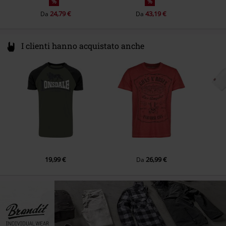
%
%
24,79 €
43,19 €
Da
Da
I clienti hanno acquistato anche
19,99 €
26,99 €
Da