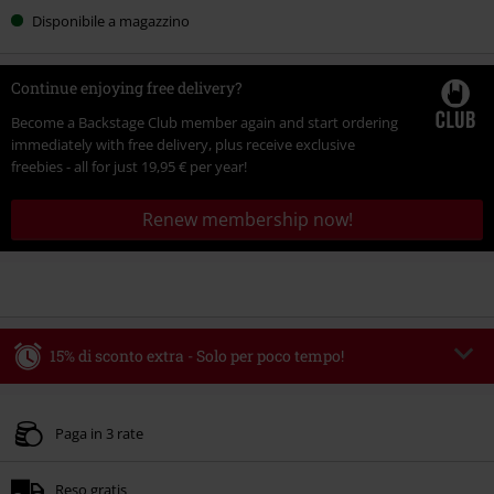
Disponibile a magazzino
Continue enjoying free delivery?
Become a Backstage Club member again and start ordering
immediately with free delivery, plus receive exclusive
freebies - all for just
19,95 €
per year!
Renew membership now!
15% di sconto extra - Solo per poco tempo!
Codice promo:
WEEKEND
Copia il codice
Valido fino al 09/08/2026
Paga in 3 rate
Ordine minimo 49.99 €.
Reso gratis