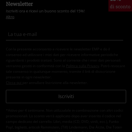
Newsletter
di sconto
Iscriviti ora e ricevi un buono sconto del 15%!
Altro
Con la presente acconsento a ricevere le newsletter EMP e do il
consenso ad utilizzare i miei dati per ricevere informative periodiche
riguardanti i prodotti trattati. Sono al corrente che i miei dati personali
verranno gestiti in conformità con la
Politica sulla Privacy
. Potrò revocare
tale consenso in qualunque momento, tramite il link di disiscrizione
presente in ogni newsletter.
Clicca qui
per annullare liscrizione alla newsletter.
Iscriviti
*Attivo per 4 settimane. Non utilizzabile in combinazione con altri codici
promozionali. Lo sconto verrà applicato dopo aver inserito il codice nel
campo dedicato del carrello. Libri, media (CD, DVD, vinili, ecc.), Funko
Pop!, biglietti, articoli Rammstein, (Till) Lindemann, Die Ärzte, Die Toten