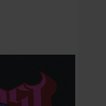
riepilogo d'ord
Non cumulabile
Media (CD, DVD,
Onkelz, Broile
articoli che i