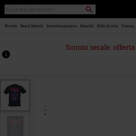
Vai al
Cerca
Cerca
contenuto
Punto
nel
di
principale
catalogo
ritiro
Novità
Band Merch
Intrattenimento
Marchi
Stile di vita
Donna
Sconto serale: offert
https://www.emp-
online.it/p/be-
my-
valentines-
day/496430.html