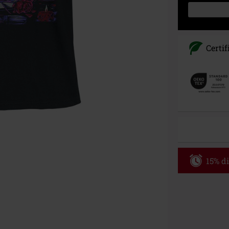
Certif
15% di
Codice p
Valido solo il 
Ordine minimo
Una volta inse