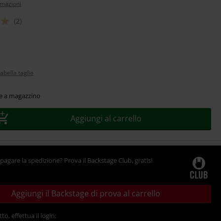
rmazioni
(2)
abella taglie
le a magazzino
Aggiungi al carrello
pagare la spedizione? Prova il Backstage Club, gratis!
Aggiungi il Backstage di prova al carrello
tto, effettua il login: