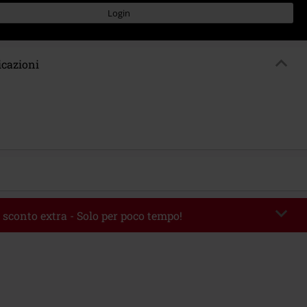
Login
icazioni
 sconto extra - Solo per poco tempo!
romo:
AFTERWORK
Copia il codice
06/08/2026 dalle 16:00 alle 23:59.
 49.99 €.
rito il codice promozionale, lo sconto verrà applicato automaticamente al