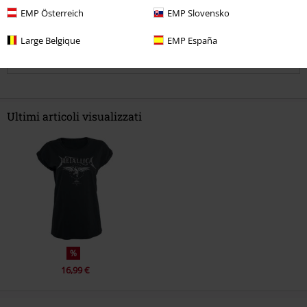
EMP Österreich
EMP Slovensko
Large Belgique
EMP España
Commenta
Ultimi articoli visualizzati
Invia un commento
%
16,99 €