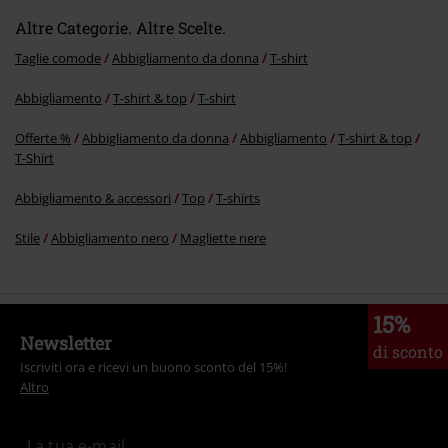
Altre Categorie. Altre Scelte.
Taglie comode
Abbigliamento da donna
T-shirt
Abbigliamento
T-shirt & top
T-shirt
Offerte %
Abbigliamento da donna
Abbigliamento
T-shirt & top
T-Shirt
Abbigliamento & accessori
Top
T-shirts
Stile
Abbigliamento nero
Magliette nere
15%
Newsletter
di sconto
Iscriviti ora e ricevi un buono sconto del 15%!
Altro