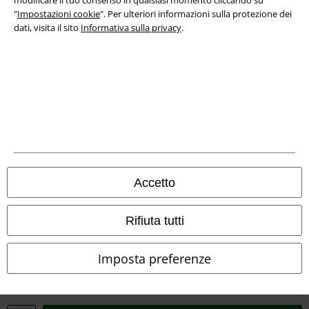
"
Impostazioni cookie
". Per ulteriori informazioni sulla protezione dei
Redazione
dati, visita il sito
Informativa sulla privacy
.
Legge sulla Privacy
Smaltimento rifiuti e protezione dell’ambiente
Dichiarazione di Conformità
Informazioni sull'accessibilità
Impostazioni cookie
Accetto
Esercita Recesso
Rifiuta tutti
I prezzi sono IVA compresa. Spese di
trasporto escluse
© 1986-2026 EMP Mailorder Italia S.r.l.
Imposta preferenze