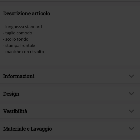
Descrizione articolo
- lunghezza standard
- taglio comodo
- scollo tondo
- stampa frontale
- maniche con risvolto
Informazioni
Codice articolo
380162
Design
Titolo
Biker
Tipologia prodotto
T-Shirt
Genere Musicale
Vestibilità
Thrash Metal
Modello
neutro
Tema
Band merch, Band
Vestibilità/Top
Largo
Stampato
Materiale e Lavaggio
si
Autografato
No
Lughezza (abbigliamento)
Normale
Stile stampa
con stampa
Licenza
Prodotti con licenza ufficiale