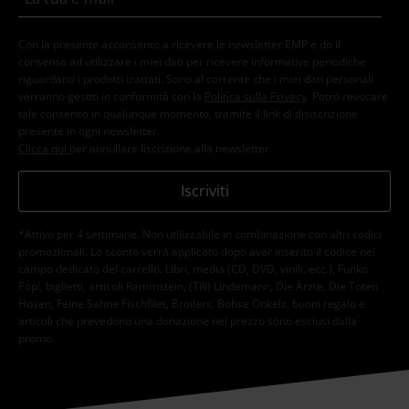
Con la presente acconsento a ricevere le newsletter EMP e do il
consenso ad utilizzare i miei dati per ricevere informative periodiche
riguardanti i prodotti trattati. Sono al corrente che i miei dati personali
verranno gestiti in conformità con la
Politica sulla Privacy
. Potrò revocare
tale consenso in qualunque momento, tramite il link di disiscrizione
presente in ogni newsletter.
Clicca qui
per annullare liscrizione alla newsletter.
Iscriviti
*Attivo per 4 settimane. Non utilizzabile in combinazione con altri codici
promozionali. Lo sconto verrà applicato dopo aver inserito il codice nel
campo dedicato del carrello. Libri, media (CD, DVD, vinili, ecc.), Funko
Pop!, biglietti, articoli Rammstein, (Till) Lindemann, Die Ärzte, Die Toten
Hosen, Feine Sahne Fischfilet, Broilers, Böhse Onkelz, buoni regalo e
articoli che prevedono una donazione nel prezzo sono esclusi dalla
promo.