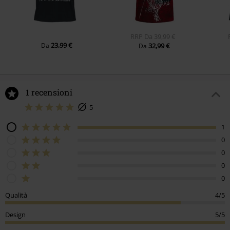
RRP
Da
39,99 €
23,99 €
Da
32,99 €
Da
1 recensioni
5
1
0
0
0
0
Qualità
4/5
Design
5/5