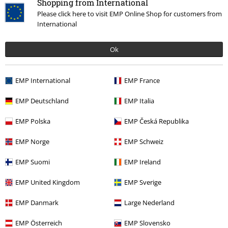
Shopping from International
Please click here to visit EMP Online Shop for customers from
Iscriviti
International
*Attivo per 4 settimane. Non utilizzabile in combinazione con altri codici
Ok
promozionali. Lo sconto verrà applicato dopo aver inserito il codice nel
campo dedicato del carrello. Libri, media (CD, DVD, vinili, ecc.), Funko
Pop!, biglietti, articoli Rammstein, (Till) Lindemann, Die Ärzte, Die Toten
EMP International
EMP France
Hosen, Feine Sahne Fischfilet, Broilers, Böhse Onkelz, buoni regalo e
articoli che prevedono una donazione nel prezzo sono esclusi dalla
EMP Deutschland
EMP Italia
promo.
EMP Polska
EMP Česká Republika
EMP Norge
EMP Schweiz
EMP Suomi
EMP Ireland
Il nostro servizio clienti è qui per te
EMP United Kingdom
EMP Sverige
Il servizio clienti è attivo dalle 08:30 alle 16:30 (Lun - Ven, esclusi
festivi).
Informazioni ulteriori
EMP Danmark
Large Nederland
Inizia la chat
EMP Österreich
EMP Slovensko