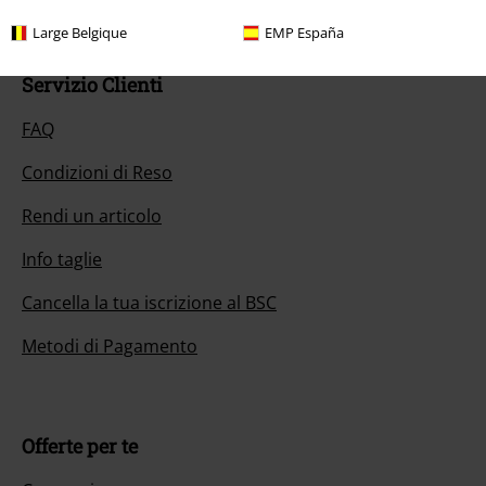
Large Belgique
EMP España
Servizio Clienti
FAQ
Condizioni di Reso
Rendi un articolo
Info taglie
Cancella la tua iscrizione al BSC
Metodi di Pagamento
Offerte per te