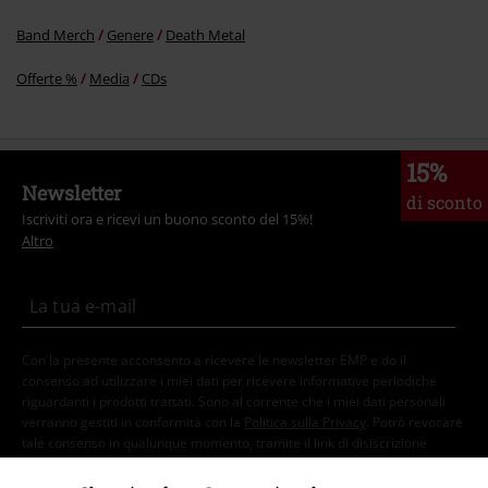
6.
The old silly goats
Band Merch
Genere
Death Metal
Offerte %
Media
CDs
15%
Newsletter
di sconto
Iscriviti ora e ricevi un buono sconto del 15%!
Altro
Con la presente acconsento a ricevere le newsletter EMP e do il
consenso ad utilizzare i miei dati per ricevere informative periodiche
riguardanti i prodotti trattati. Sono al corrente che i miei dati personali
verranno gestiti in conformità con la
Politica sulla Privacy
. Potrò revocare
tale consenso in qualunque momento, tramite il link di disiscrizione
presente in ogni newsletter.
Clicca qui
per annullare liscrizione alla newsletter.