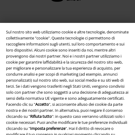
Sul nostro sito web utilizziamo cookie e altre tecnologie, denominate
collettivamente "cookie". Queste tecnologie ci permettono di
raccogliere informazioni sugli utenti, sul loro comportamento e sui
loro dispositivi. Alcuni cookie sono inseriti da noi, mentre altri
provengono dai nostri partner. Noi e i nostri partner utilizziamo i
cookie per garantire laffidabilità e la sicurezza del nostro sito web,
Info legali
per migliorare e personalizzare la tua esperienza di acquisto, per
condurre analisi e per scopi di marketing (ad esempio, annunci
Termini & Condizioni
personalizzati) sul nostro sito web, sui social media e su siti web di
terzi. Se i dati vengono trasferiti negli Stati Uniti, vengono condivisi
Redazione
solo con partner che sono soggetti a una decisione di adeguatezza ai
sensi della normativa UE vigente e sono adeguatamente certificati.
Facendo clic su "
Accetto
", si acconsente alluso dei cookie da parte
Legge sulla Privacy
nostra e dei nostri partner. In alternativa, puoi negare il consenso
cliccando su "
Rifiuta tutto
": in questo caso verranno utilizzati solo i
Smaltimento rifiuti e protezione dell’ambiente
cookie necessari. Puoi anche modificare le tue preferenze individuali
cliccando su "
Imposta preferenze
". Hai il diritto di revocare o
Dichiarazione di Conformità
modificare il tuo consenso in qualsiasi momento cliccando su