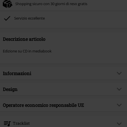
Shopping sicuro con 30 giorni di reso gratis
Servizio eccellente
Descrizione articolo
Edizione su CD in mediabook
Informazioni
Codice articolo
499527
Design
Titolo
bitterböse
Tipologia prodotto
CD
Genere Musicale
Operatore economico responsabile UE
Death Metal
Media - Formato 1-3
2-CD
Tema
Band
Edel Music & Entertainment GmbH
Neumühlen 17
Band
Eisregen / Goatfuneral
Tracklist