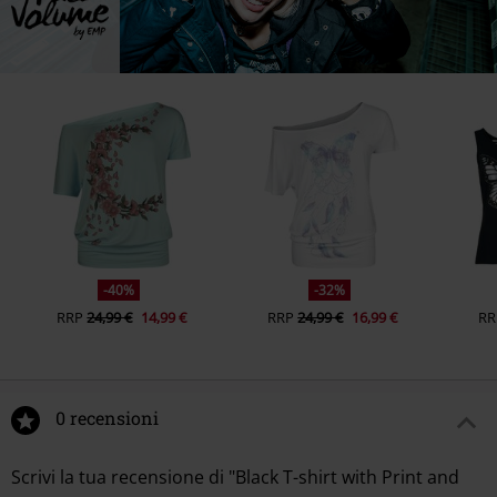
-40%
-32%
RRP
24,99 €
14,99 €
RRP
24,99 €
16,99 €
RR
0 recensioni
Scrivi la tua recensione di "Black T-shirt with Print and