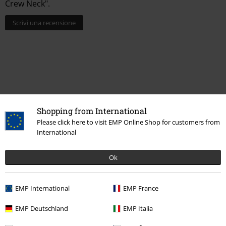
Crew Neck".
Scrivi una recensione
Shopping from International
Please click here to visit EMP Online Shop for customers from
International
Altre Categorie. Altre Scelte.
Ok
Taglie comode
T-shirt & Top
T-shirt
Donna
Abbigliamento
T-shirt & Top
T-shirt
EMP International
EMP France
Marchi di abbigliamento
Brands by EMP
Full Volume by EMP
T-
EMP Deutschland
EMP Italia
shirt & top
T-shirt