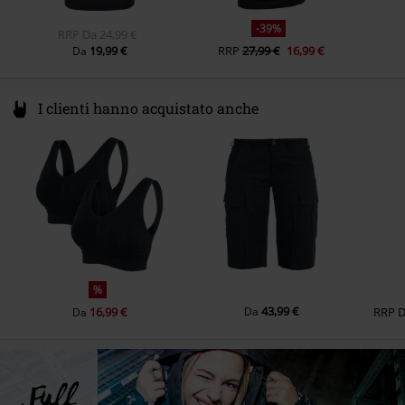
-39%
RRP
Da
24,99 €
19,99 €
RRP
27,99 €
16,99 €
Da
I clienti hanno acquistato anche
%
43,99 €
16,99 €
Da
RRP
Da