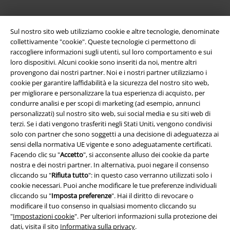
Sul nostro sito web utilizziamo cookie e altre tecnologie, denominate
collettivamente "cookie". Queste tecnologie ci permettono di
raccogliere informazioni sugli utenti, sul loro comportamento e sui
loro dispositivi. Alcuni cookie sono inseriti da noi, mentre altri
provengono dai nostri partner. Noi e i nostri partner utilizziamo i
cookie per garantire laffidabilità e la sicurezza del nostro sito web,
per migliorare e personalizzare la tua esperienza di acquisto, per
condurre analisi e per scopi di marketing (ad esempio, annunci
Info legali
personalizzati) sul nostro sito web, sui social media e su siti web di
terzi. Se i dati vengono trasferiti negli Stati Uniti, vengono condivisi
Termini & Condizioni
solo con partner che sono soggetti a una decisione di adeguatezza ai
sensi della normativa UE vigente e sono adeguatamente certificati.
Redazione
Facendo clic su "
Accetto
", si acconsente alluso dei cookie da parte
nostra e dei nostri partner. In alternativa, puoi negare il consenso
Legge sulla Privacy
cliccando su "
Rifiuta tutto
": in questo caso verranno utilizzati solo i
cookie necessari. Puoi anche modificare le tue preferenze individuali
Smaltimento rifiuti e protezione dell’ambiente
cliccando su "
Imposta preferenze
". Hai il diritto di revocare o
modificare il tuo consenso in qualsiasi momento cliccando su
"
Impostazioni cookie
". Per ulteriori informazioni sulla protezione dei
Dichiarazione di Conformità
dati, visita il sito
Informativa sulla privacy
.