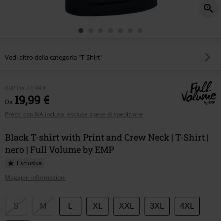
Vedi altro della categoria "T-Shirt"
RRP
Da
24,99 €
19,99 €
Da
Prezzi con IVA inclusa, escluse spese di spedizione
Black T-shirt with Print and Crew Neck | T-Shirt |
nero | Full Volume by EMP
Esclusiva
Maggiori informazioni
Scegli
S
M
L
XL
XXL
3XL
4XL
la