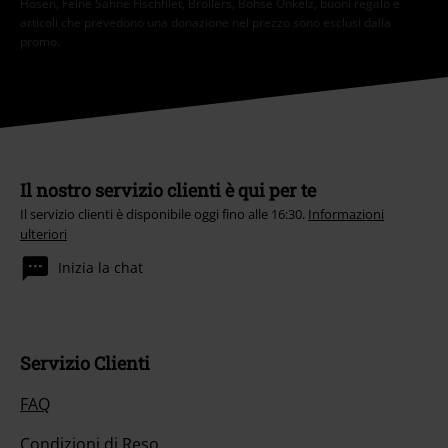
Hosen, Feine Sahne Fischfilet, Broilers, Böhse Onkelz, buoni regalo e
articoli che prevedono una donazione nel prezzo sono esclusi dalla
promo.
Il nostro servizio clienti è qui per te
Il servizio clienti è disponibile oggi fino alle 16:30.
Informazioni
ulteriori
Inizia la chat
Servizio Clienti
FAQ
Condizioni di Reso