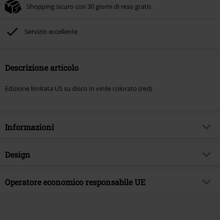
Shopping sicuro con 30 giorni di reso gratis
Servizio eccellente
Descrizione articolo
Edizione limitata US su disco in vinile colorato (red)
Informazioni
Codice articolo
571505
Design
Titolo
Blackout (US Edition)
Tipologia prodotto
LP
Genere Musicale
Operatore economico responsabile UE
Punk Rock
Media - Formato 1-3
LP
Tema
Band
375 Media GmbH
Schlachthofstraße 36a
Band
Dropkick Murphys