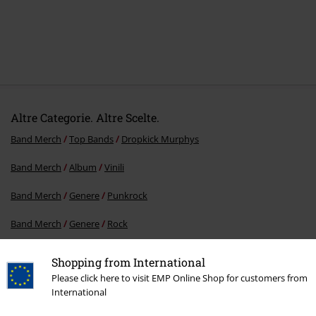
Altre Categorie. Altre Scelte.
Band Merch
Top Bands
Dropkick Murphys
Band Merch
Album
Vinili
Band Merch
Genere
Punkrock
Band Merch
Genere
Rock
Offerte %
Media
Vinyl
Shopping from International
Please click here to visit EMP Online Shop for customers from
International
15%