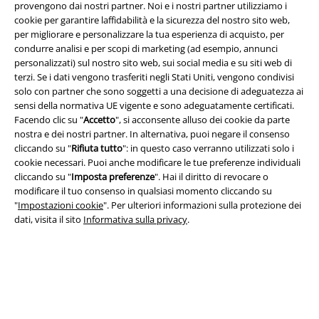
provengono dai nostri partner. Noi e i nostri partner utilizziamo i
cookie per garantire laffidabilità e la sicurezza del nostro sito web,
per migliorare e personalizzare la tua esperienza di acquisto, per
Info legali
condurre analisi e per scopi di marketing (ad esempio, annunci
personalizzati) sul nostro sito web, sui social media e su siti web di
Termini & Condizioni
terzi. Se i dati vengono trasferiti negli Stati Uniti, vengono condivisi
solo con partner che sono soggetti a una decisione di adeguatezza ai
Redazione
sensi della normativa UE vigente e sono adeguatamente certificati.
Facendo clic su "
Accetto
", si acconsente alluso dei cookie da parte
Legge sulla Privacy
nostra e dei nostri partner. In alternativa, puoi negare il consenso
cliccando su "
Rifiuta tutto
": in questo caso verranno utilizzati solo i
cookie necessari. Puoi anche modificare le tue preferenze individuali
Smaltimento rifiuti e protezione dell’ambiente
cliccando su "
Imposta preferenze
". Hai il diritto di revocare o
modificare il tuo consenso in qualsiasi momento cliccando su
Dichiarazione di Conformità
"
Impostazioni cookie
". Per ulteriori informazioni sulla protezione dei
dati, visita il sito
Informativa sulla privacy
.
Informazioni sull'accessibilità
Impostazioni cookie
Esercita Recesso