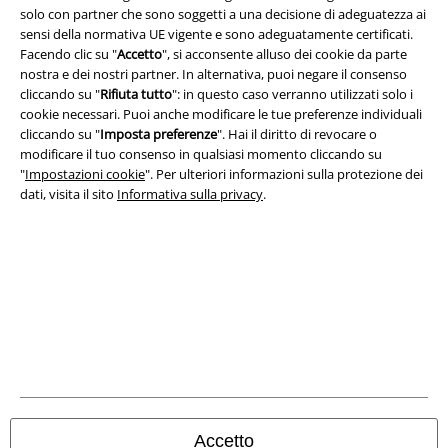
Info legali
solo con partner che sono soggetti a una decisione di adeguatezza ai
sensi della normativa UE vigente e sono adeguatamente certificati.
Termini & Condizioni
Facendo clic su "
Accetto
", si acconsente alluso dei cookie da parte
nostra e dei nostri partner. In alternativa, puoi negare il consenso
Redazione
cliccando su "
Rifiuta tutto
": in questo caso verranno utilizzati solo i
cookie necessari. Puoi anche modificare le tue preferenze individuali
cliccando su "
Imposta preferenze
". Hai il diritto di revocare o
Legge sulla Privacy
modificare il tuo consenso in qualsiasi momento cliccando su
"
Impostazioni cookie
". Per ulteriori informazioni sulla protezione dei
Smaltimento rifiuti e protezione dell’ambiente
dati, visita il sito
Informativa sulla privacy
.
Dichiarazione di Conformità
Informazioni sull'accessibilità
Impostazioni cookie
Esercita Recesso
I prezzi sono IVA compresa. Spese di
trasporto escluse
© 1986-2026 EMP Mailorder Italia S.r.l.
Accetto