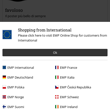
favoloso
Il poster più bello di sempre
Invia un commento
Shopping from International
Please click here to visit EMP Online Shop for customers from
International
Recensione verificata
Ok
Il commento è stato utile?
EMP International
EMP France
EMP Deutschland
EMP Italia
Commenta
EMP Polska
EMP Česká Republika
EMP Norge
EMP Schweiz
Gabriele V.
EMP Suomi
EMP Ireland
1 Commento