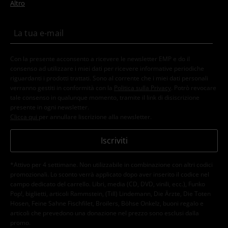
Altro
Con la presente acconsento a ricevere le newsletter EMP e do il
consenso ad utilizzare i miei dati per ricevere informative periodiche
riguardanti i prodotti trattati. Sono al corrente che i miei dati personali
verranno gestiti in conformità con la
Politica sulla Privacy
. Potrò revocare
tale consenso in qualunque momento, tramite il link di disiscrizione
presente in ogni newsletter.
Clicca qui
per annullare liscrizione alla newsletter.
Iscriviti
*Attivo per 4 settimane. Non utilizzabile in combinazione con altri codici
promozionali. Lo sconto verrà applicato dopo aver inserito il codice nel
campo dedicato del carrello. Libri, media (CD, DVD, vinili, ecc.), Funko
Pop!, biglietti, articoli Rammstein, (Till) Lindemann, Die Ärzte, Die Toten
Hosen, Feine Sahne Fischfilet, Broilers, Böhse Onkelz, buoni regalo e
articoli che prevedono una donazione nel prezzo sono esclusi dalla
promo.