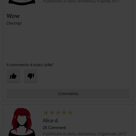
Pubblicato in data: domenica, 9 aprile 2017
Wow
Che trip!
Invia un commento
Il commento è stato utile?
Commenta
Alice d.
26 Commenti
Pubblicato in data: domenica, 15 gennaio 2017