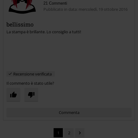
21 Commenti
Pubblicato in data: mercoledì, 19 ottobre 2016
bellissimo
La stampa è brillante. Lo consiglio a tutti!
Invia un commento
Recensione verificata
Il commento è stato utile?
Commenta
1
2