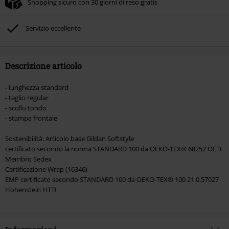
Shopping sicuro con 30 giorni di reso gratis
Non cumulabile con altre offerte Codici promozionali. Sono esclusi dalla
promozione: Libri, Media (CD, DVD, Vinili, etc), Funko Pop!, biglietti, articoli
Rammstein, (Till) Lindemann, Böhse Onkelz, Broilers, Die Ärzte, Die Toten
Servizio eccellente
Hosen, Metality, Funko Pop!, i Buoni Regalo e gli articoli che includono una
quota di donazione.
Descrizione articolo
- lunghezza standard
- taglio regular
- scollo tondo
- stampa frontale
Sostenibilità: Articolo base Gildan Softstyle
certificato secondo la norma STANDARD 100 da OEKO-TEX® 68252 OETI
Membro Sedex
Certificazione Wrap (16346)
EMP certificato secondo STANDARD 100 da OEKO-TEX® 100 21.0.57027
Hohenstein HTTI