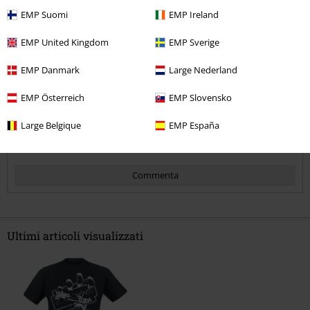
5
Larghezza
EMP Suomi
EMP Ireland
Troppo stretto
Perfetto
Troppo largo
Lunghezza
EMP United Kingdom
EMP Sverige
Troppo corto
Perfetto
Troppo lungo
EMP Danmark
Large Nederland
Recensione verificata
EMP Österreich
EMP Slovensko
Il commento è stato utile?
Large Belgique
EMP España
Commenta
Ultimi articoli visualizzati