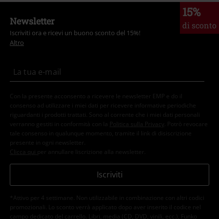
15%
Newsletter
di sconto
Iscriviti ora e ricevi un buono sconto del 15%!
Altro
Con la presente acconsento a ricevere le newsletter EMP e do il
consenso ad utilizzare i miei dati per ricevere informative periodiche
riguardanti i prodotti trattati. Sono al corrente che i miei dati personali
verranno gestiti in conformità con la
Politica sulla Privacy
. Potrò revocare
tale consenso in qualunque momento, tramite il link di disiscrizione
presente in ogni newsletter.
Clicca qui
per annullare liscrizione alla newsletter.
Iscriviti
*Attivo per 4 settimane. Non utilizzabile in combinazione con altri codici
promozionali. Lo sconto verrà applicato dopo aver inserito il codice nel
campo dedicato del carrello. Libri, media (CD, DVD, vinili, ecc.), Funko