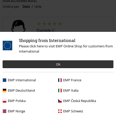
How do reviews work?
Ordina per
Data
Utile
Daniele C.
4 Commenti
Shopping from International
Pubblicato in data: lunedì, 28 aprile 2025
Please click here to visit EMP Online Shop for customers from
International
Aaaah yesss
Perfetta
Ok
EMP International
EMP France
EMP Deutschland
EMP Italia
Qualità
5
EMP Polska
EMP Česká Republika
Design
5
Vestibilità
EMP Norge
EMP Schweiz