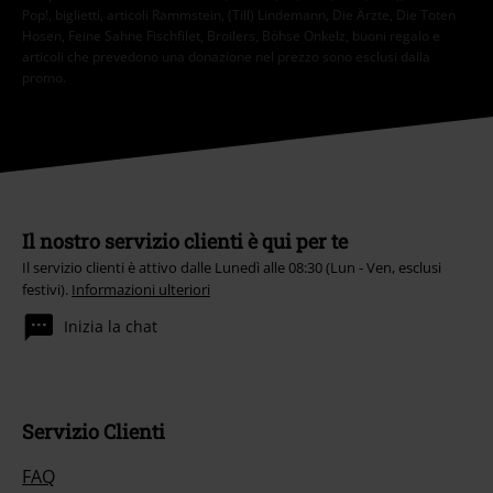
Pop!, biglietti, articoli Rammstein, (Till) Lindemann, Die Ärzte, Die Toten
Hosen, Feine Sahne Fischfilet, Broilers, Böhse Onkelz, buoni regalo e
articoli che prevedono una donazione nel prezzo sono esclusi dalla
promo.
Il nostro servizio clienti è qui per te
Il servizio clienti è attivo dalle Lunedì alle 08:30 (Lun - Ven, esclusi
festivi).
Informazioni ulteriori
Inizia la chat
Servizio Clienti
FAQ