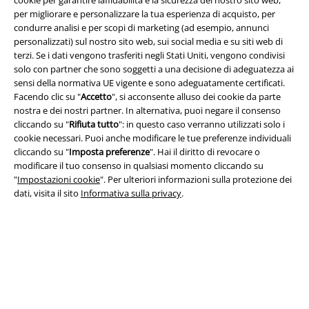
per migliorare e personalizzare la tua esperienza di acquisto, per
condurre analisi e per scopi di marketing (ad esempio, annunci
personalizzati) sul nostro sito web, sui social media e su siti web di
terzi. Se i dati vengono trasferiti negli Stati Uniti, vengono condivisi
Info legali
solo con partner che sono soggetti a una decisione di adeguatezza ai
sensi della normativa UE vigente e sono adeguatamente certificati.
Termini & Condizioni
Facendo clic su "
Accetto
", si acconsente alluso dei cookie da parte
nostra e dei nostri partner. In alternativa, puoi negare il consenso
Redazione
cliccando su "
Rifiuta tutto
": in questo caso verranno utilizzati solo i
cookie necessari. Puoi anche modificare le tue preferenze individuali
Legge sulla Privacy
cliccando su "
Imposta preferenze
". Hai il diritto di revocare o
modificare il tuo consenso in qualsiasi momento cliccando su
"
Impostazioni cookie
". Per ulteriori informazioni sulla protezione dei
Smaltimento rifiuti e protezione dell’ambiente
dati, visita il sito
Informativa sulla privacy
.
Dichiarazione di Conformità
Informazioni sull'accessibilità
Impostazioni cookie
Esercita Recesso