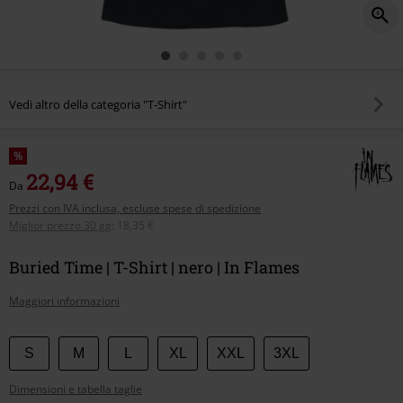
Vedi altro della categoria "T-Shirt"
%
22,94 €
Da
Prezzi con IVA inclusa, escluse spese di spedizione
Miglior prezzo 30 gg
:
18,35 €
Buried Time | T-Shirt | nero | In Flames
Maggiori informazioni
Scegli
S
M
L
XL
XXL
3XL
la
Dimensioni e tabella taglie
tua