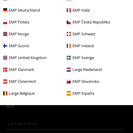
Altre Categorie. Altre Scelte.
EMP Deutschland
EMP Italia
Stile
Abbigliamento nero
Magliette nere
EMP Polska
EMP Česká Republika
Abbigliamento
T-shirt & top
T-shirt
EMP Norge
EMP Schweiz
Stile
Festival & Concerti
Band Merch
EMP Suomi
EMP Ireland
Offerte %
Uomo
Abbigliamento
T-shirt & top
EMP United Kingdom
EMP Sverige
Offerte %
Merchandise band
Extralarge
EMP Danmark
Large Nederland
EMP Österreich
EMP Slovensko
15%
Newsletter
Large Belgique
EMP España
di sconto
Iscriviti ora e ricevi un buono sconto del 15%!
Altro