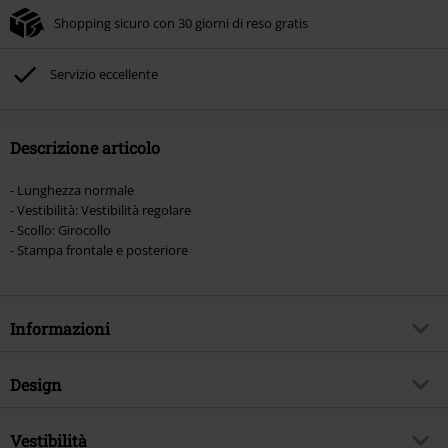
Shopping sicuro con 30 giorni di reso gratis
Servizio eccellente
Descrizione articolo
- Lunghezza normale
- Vestibilità: Vestibilità regolare
- Scollo: Girocollo
- Stampa frontale e posteriore
Informazioni
Codice articolo
569710
Design
Titolo
Buried Time
Tipologia prodotto
T-Shirt
Genere Musicale
Vestibilità
Melodic Death Metal