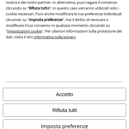
nostra e dei nostri partner. In alternativa, puoi negare il consenso
cliccando su "
Rifiuta tutto
": in questo caso verranno utilizzati solo i
Legge sulla Privacy
cookie necessari. Puoi anche modificare le tue preferenze individuali
cliccando su "
Imposta preferenze
". Hai il diritto di revocare o
Smaltimento rifiuti e protezione dell’ambiente
modificare il tuo consenso in qualsiasi momento cliccando su
"
Impostazioni cookie
". Per ulteriori informazioni sulla protezione dei
Dichiarazione di Conformità
dati, visita il sito
Informativa sulla privacy
.
Informazioni sull'accessibilità
Impostazioni cookie
Esercita Recesso
I prezzi sono IVA compresa. Spese di
trasporto escluse
Accetto
© 1986-2026 EMP Mailorder Italia S.r.l.
Rifiuta tutti
Imposta preferenze
Gli altri shop EMP nel mondo