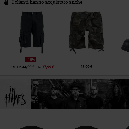
I clienti hanno acquistato anche
-15%
48,99 €
RRP
Da
44,99 €
37,99 €
Da