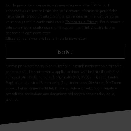
Con la presente acconsento a ricevere le newsletter EMP e do il
consenso ad utilizzare i miei dati per ricevere informative periodiche
riguardanti i prodotti trattati. Sono al corrente che i miei dati personali
verranno gestiti in conformità con la
Politica sulla Privacy
. Potrò revocare
tale consenso in qualunque momento, tramite il link di disiscrizione
presente in ogni newsletter.
Clicca qui
per annullare liscrizione alla newsletter.
Iscriviti
*Attivo per 4 settimane. Non utilizzabile in combinazione con altri codici
promozionali. Lo sconto verrà applicato dopo aver inserito il codice nel
campo dedicato del carrello. Libri, media (CD, DVD, vinili, ecc.), Funko
Pop!, biglietti, articoli Rammstein, (Till) Lindemann, Die Ärzte, Die Toten
Hosen, Feine Sahne Fischfilet, Broilers, Böhse Onkelz, buoni regalo e
articoli che prevedono una donazione nel prezzo sono esclusi dalla
promo.