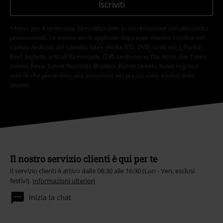
Iscriviti
*Attivo per 4 settimane. Non utilizzabile in combinazione con altri codici
promozionali. Lo sconto verrà applicato dopo aver inserito il codice nel
campo dedicato del carrello. Libri, media (CD, DVD, vinili, ecc.), Funko
Pop!, biglietti, articoli Rammstein, (Till) Lindemann, Die Ärzte, Die Toten
Hosen, Feine Sahne Fischfilet, Broilers, Böhse Onkelz, buoni regalo e
articoli che prevedono una donazione nel prezzo sono esclusi dalla
promo.
Il nostro servizio clienti è qui per te
Il servizio clienti è attivo dalle 08:30 alle 16:30 (Lun - Ven, esclusi
festivi).
Informazioni ulteriori
Inizia la chat