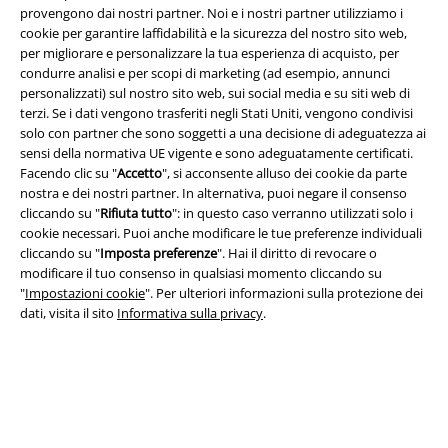
provengono dai nostri partner. Noi e i nostri partner utilizziamo i
cookie per garantire laffidabilità e la sicurezza del nostro sito web,
per migliorare e personalizzare la tua esperienza di acquisto, per
condurre analisi e per scopi di marketing (ad esempio, annunci
personalizzati) sul nostro sito web, sui social media e su siti web di
terzi. Se i dati vengono trasferiti negli Stati Uniti, vengono condivisi
solo con partner che sono soggetti a una decisione di adeguatezza ai
sensi della normativa UE vigente e sono adeguatamente certificati.
Facendo clic su "
Accetto
", si acconsente alluso dei cookie da parte
Info legali
nostra e dei nostri partner. In alternativa, puoi negare il consenso
cliccando su "
Rifiuta tutto
": in questo caso verranno utilizzati solo i
Termini & Condizioni
cookie necessari. Puoi anche modificare le tue preferenze individuali
cliccando su "
Imposta preferenze
". Hai il diritto di revocare o
Redazione
modificare il tuo consenso in qualsiasi momento cliccando su
"
Impostazioni cookie
". Per ulteriori informazioni sulla protezione dei
dati, visita il sito
Informativa sulla privacy
.
Legge sulla Privacy
Smaltimento rifiuti e protezione dell’ambiente
Dichiarazione di Conformità