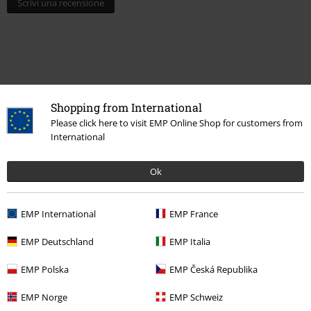
Scrivi una recensione
Shopping from International
Please click here to visit EMP Online Shop for customers from
International
Ok
Altre Categorie. Altre Scelte.
Novità
Living & Tempo Libero
Articoli per la casa
Set letto &
EMP International
EMP France
Lenzuola
EMP Deutschland
EMP Italia
Stile
Gothic
Articoli per la casa
EMP Polska
EMP Česká Republika
Marchi di abbigliamento
Spiral
Articoli per la casa
EMP Norge
EMP Schweiz
Stile di vita
Soggiorno