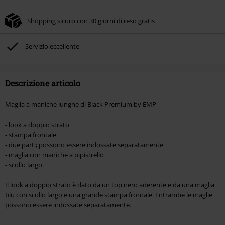
automaticamente al riepilogo d'ordine.
Shopping sicuro con 30 giorni di reso gratis
Non cumulabile con altre offerte Codici promozionali. Sono esclusi dalla
promozione: Libri, Media (CD, DVD, Vinili, etc), Funko Pop!, biglietti, articoli
Rammstein, (Till) Lindemann, Böhse Onkelz, Broilers, Die Ärzte, Die Toten
Servizio eccellente
Hosen, Metality, Funko Pop!, i Buoni Regalo e gli articoli che includono una
quota di donazione.
Descrizione articolo
Maglia a maniche lunghe di Black Premium by EMP
- look a doppio strato
- stampa frontale
- due parti; possono essere indossate separatamente
- maglia con maniche a pipistrello
- scollo largo
Il look a doppio strato è dato da un top nero aderente e da una maglia
blu con scollo largo e una grande stampa frontale. Entrambe le maglie
possono essere indossate separatamente.