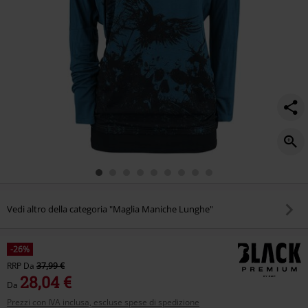
Vedi altro della categoria "Maglia Maniche Lunghe"
-26%
RRP
Da
37,99 €
28,04 €
Da
Prezzi con IVA inclusa, escluse spese di spedizione