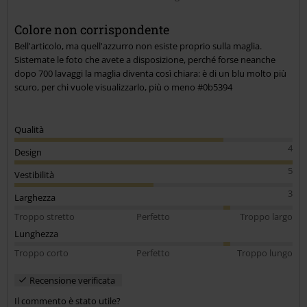
Colore non corrispondente
Bell'articolo, ma quell'azzurro non esiste proprio sulla maglia.
Invia un commento
Sistemate le foto che avete a disposizione, perché forse neanche
dopo 700 lavaggi la maglia diventa così chiara: è di un blu molto più
scuro, per chi vuole visualizzarlo, più o meno #0b5394
Qualità
4
Design
5
Vestibilità
3
Larghezza
Troppo stretto
Perfetto
Troppo largo
Lunghezza
Troppo corto
Perfetto
Troppo lungo
Recensione verificata
Il commento è stato utile?