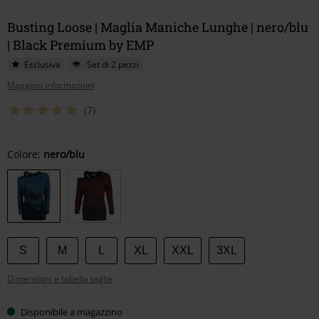
Busting Loose | Maglia Maniche Lunghe | nero/blu
| Black Premium by EMP
Esclusiva
Set di 2 pezzi
Maggiori informazioni
(7)
Scegli
Colore:
nero/blu
la
tua
taglia
S
M
L
XL
XXL
3XL
Dimensioni e tabella taglie
Disponibile a magazzino