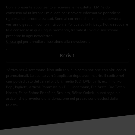
Con la presente acconsento a ricevere le newsletter EMP e do il
consenso ad utilizzare i miei dati per ricevere informative periodiche
riguardanti i prodotti trattati. Sono al corrente che i miei dati personali
verranno gestiti in conformità con la
Politica sulla Privacy
. Potrò revocare
tale consenso in qualunque momento, tramite il link di disiscrizione
presente in ogni newsletter.
Clicca qui
per annullare liscrizione alla newsletter.
Iscriviti
*Attivo per 4 settimane. Non utilizzabile in combinazione con altri codici
promozionali. Lo sconto verrà applicato dopo aver inserito il codice nel
campo dedicato del carrello. Libri, media (CD, DVD, vinili, ecc.), Funko
Pop!, biglietti, articoli Rammstein, (Till) Lindemann, Die Ärzte, Die Toten
Hosen, Feine Sahne Fischfilet, Broilers, Böhse Onkelz, buoni regalo e
articoli che prevedono una donazione nel prezzo sono esclusi dalla
promo.