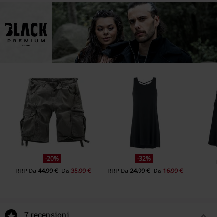
-20%
-32%
RRP
Da
44,99 €
35,99 €
RRP
Da
24,99 €
16,99 €
Da
Da
7 recensioni