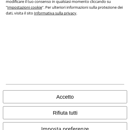
modificare il tuo consenso in qualsiasi momento cliccando su
"
Impostazioni cookie
". Per ulteriori informazioni sulla protezione dei
Legge sulla Privacy
dati, visita il sito
Informativa sulla privacy
.
Smaltimento rifiuti e protezione dell’ambiente
Dichiarazione di Conformità
Informazioni sull'accessibilità
Impostazioni cookie
Esercita Recesso
I prezzi sono IVA compresa. Spese di
trasporto escluse
Accetto
© 1986-2026 EMP Mailorder Italia S.r.l.
Rifiuta tutti
Imposta preferenze
Gli altri shop EMP nel mondo