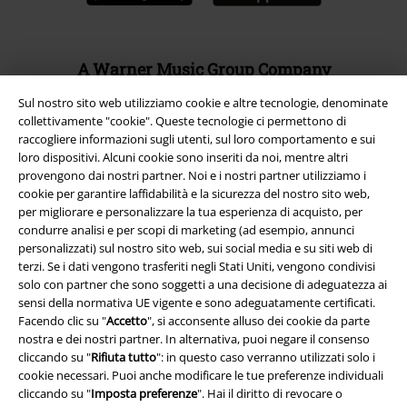
A Warner Music Group Company
Sul nostro sito web utilizziamo cookie e altre tecnologie, denominate
collettivamente "cookie". Queste tecnologie ci permettono di
raccogliere informazioni sugli utenti, sul loro comportamento e sui
loro dispositivi. Alcuni cookie sono inseriti da noi, mentre altri
provengono dai nostri partner. Noi e i nostri partner utilizziamo i
cookie per garantire laffidabilità e la sicurezza del nostro sito web,
per migliorare e personalizzare la tua esperienza di acquisto, per
condurre analisi e per scopi di marketing (ad esempio, annunci
personalizzati) sul nostro sito web, sui social media e su siti web di
terzi. Se i dati vengono trasferiti negli Stati Uniti, vengono condivisi
solo con partner che sono soggetti a una decisione di adeguatezza ai
sensi della normativa UE vigente e sono adeguatamente certificati.
Facendo clic su "
Accetto
", si acconsente alluso dei cookie da parte
Info legali
nostra e dei nostri partner. In alternativa, puoi negare il consenso
cliccando su "
Rifiuta tutto
": in questo caso verranno utilizzati solo i
Termini & Condizioni
cookie necessari. Puoi anche modificare le tue preferenze individuali
cliccando su "
Imposta preferenze
". Hai il diritto di revocare o
Redazione