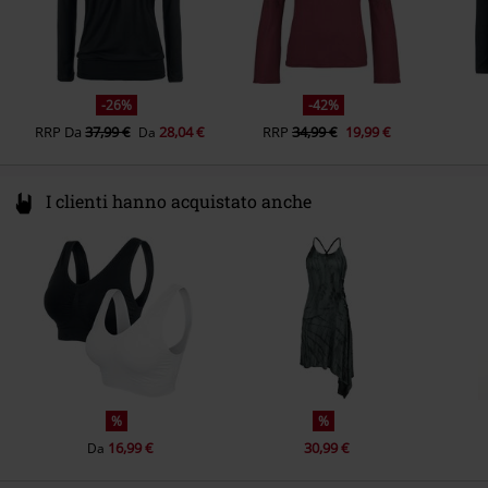
Colore
nero/blu
-26%
-42%
RRP
Da
37,99 €
28,04 €
RRP
34,99 €
19,99 €
Da
I clienti hanno acquistato anche
%
%
16,99 €
30,99 €
Da