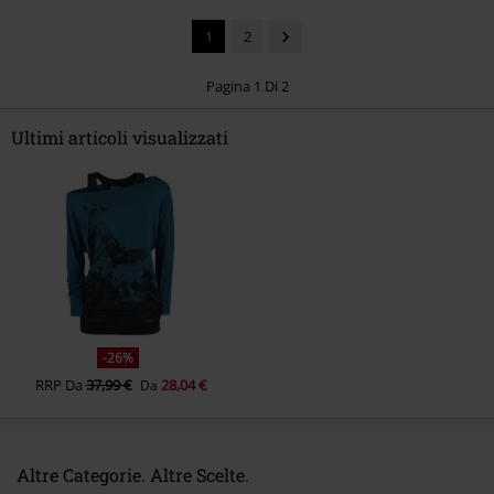
1
2
Pagina 1 Di 2
Ultimi articoli visualizzati
Invia un commento
-26%
RRP
Da
37,99 €
28,04 €
Da
Altre Categorie. Altre Scelte.