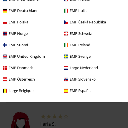
5
Design
EMP Deutschland
EMP Italia
5
Vestibilità
EMP Polska
EMP Česká Republika
5
Larghezza
EMP Norge
EMP Schweiz
Troppo stretto
Perfetto
Troppo largo
Lunghezza
EMP Suomi
EMP Ireland
Troppo corto
Perfetto
Troppo lungo
EMP United Kingdom
EMP Sverige
Recensione verificata
EMP Danmark
Large Nederland
Il commento è stato utile?
EMP Österreich
EMP Slovensko
Large Belgique
EMP España
Commenta
Ilaria S.