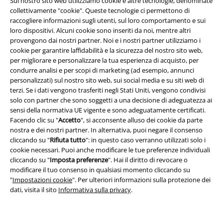
Sul nostro sito web utilizziamo cookie e altre tecnologie, denominate
collettivamente "cookie". Queste tecnologie ci permettono di
raccogliere informazioni sugli utenti, sul loro comportamento e sui
loro dispositivi. Alcuni cookie sono inseriti da noi, mentre altri
provengono dai nostri partner. Noi e i nostri partner utilizziamo i
cookie per garantire laffidabilità e la sicurezza del nostro sito web,
per migliorare e personalizzare la tua esperienza di acquisto, per
condurre analisi e per scopi di marketing (ad esempio, annunci
personalizzati) sul nostro sito web, sui social media e su siti web di
Info legali
terzi. Se i dati vengono trasferiti negli Stati Uniti, vengono condivisi
Termini & Condizioni
solo con partner che sono soggetti a una decisione di adeguatezza ai
sensi della normativa UE vigente e sono adeguatamente certificati.
Facendo clic su "
Accetto
", si acconsente alluso dei cookie da parte
Redazione
nostra e dei nostri partner. In alternativa, puoi negare il consenso
cliccando su "
Rifiuta tutto
": in questo caso verranno utilizzati solo i
Legge sulla Privacy
cookie necessari. Puoi anche modificare le tue preferenze individuali
cliccando su "
Imposta preferenze
". Hai il diritto di revocare o
Smaltimento rifiuti e protezione dell’ambiente
modificare il tuo consenso in qualsiasi momento cliccando su
"
Impostazioni cookie
". Per ulteriori informazioni sulla protezione dei
Dichiarazione di Conformità
dati, visita il sito
Informativa sulla privacy
.
Informazioni sull'accessibilità