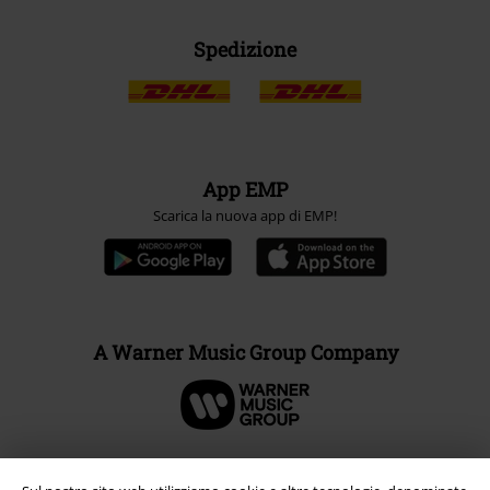
Spedizione
App EMP
Scarica la nuova app di EMP!
A Warner Music Group Company