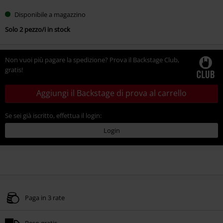
Disponibile a magazzino
Solo 2 pezzo/i in stock
Non vuoi più pagare la spedizione? Prova il Backstage Club,
gratis!
Aggiungi il Backstage di prova al carrello
Se sei già iscritto, effettua il login:
Login
Paga in 3 rate
Reso gratis