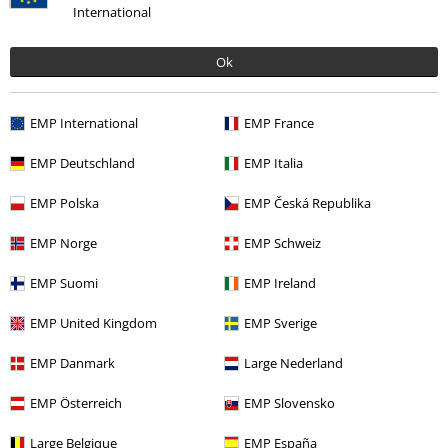
International
Ok
Irene D.
2 Commenti
Pubblicato in data: venerdì, 9 agosto 2024
EMP International
EMP France
Carina
EMP Deutschland
EMP Italia
Bella come da foto e buon rapporto qualità prezzo. Un po' pesante
EMP Polska
EMP Česká Republika
da portare e leggermente scomoda la seduta. Decisamente per
persone snelle.
EMP Norge
EMP Schweiz
EMP Suomi
EMP Ireland
EMP United Kingdom
EMP Sverige
Recensione verificata
Il commento è stato utile?
EMP Danmark
Large Nederland
EMP Österreich
EMP Slovensko
Large Belgique
EMP España