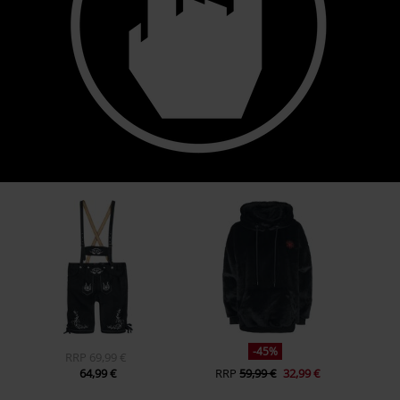
-45%
RRP
69,99 €
64,99 €
RRP
59,99 €
32,99 €