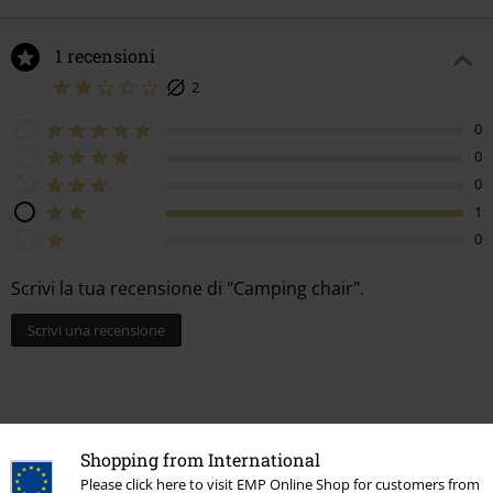
1 recensioni
2
0
0
0
1
0
Scrivi la tua recensione di "Camping chair".
Scrivi una recensione
How do reviews work?
Shopping from International
Ordina per
Data
Utile
Please click here to visit EMP Online Shop for customers from