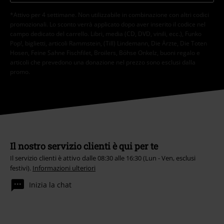
*Attivo per 4 settimane. Non utilizzabile in combinazione con altri codici
promozionali. Lo sconto verrà applicato dopo aver inserito il codice nel
campo dedicato del carrello. Libri, media (CD, DVD, vinili, ecc.), Funko
Pop!, biglietti, articoli Rammstein, (Till) Lindemann, Die Ärzte, Die Toten
Hosen, Feine Sahne Fischfilet, Broilers, Böhse Onkelz, buoni regalo e
articoli che prevedono una donazione nel prezzo sono esclusi dalla
promo.
Il nostro servizio clienti è qui per te
Il servizio clienti è attivo dalle 08:30 alle 16:30 (Lun - Ven, esclusi
festivi).
Informazioni ulteriori
Inizia la chat