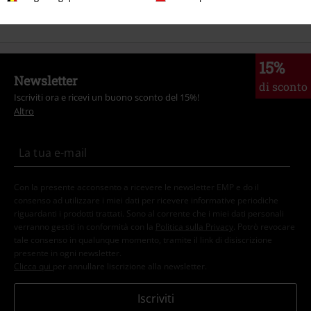
Commenta
15%
Newsletter
di sconto
Iscriviti ora e ricevi un buono sconto del 15%!
Altro
Invia un commento
Con la presente acconsento a ricevere le newsletter EMP e do il
consenso ad utilizzare i miei dati per ricevere informative periodiche
riguardanti i prodotti trattati. Sono al corrente che i miei dati personali
verranno gestiti in conformità con la
Politica sulla Privacy
. Potrò revocare
tale consenso in qualunque momento, tramite il link di disiscrizione
presente in ogni newsletter.
Clicca qui
per annullare liscrizione alla newsletter.
Iscriviti