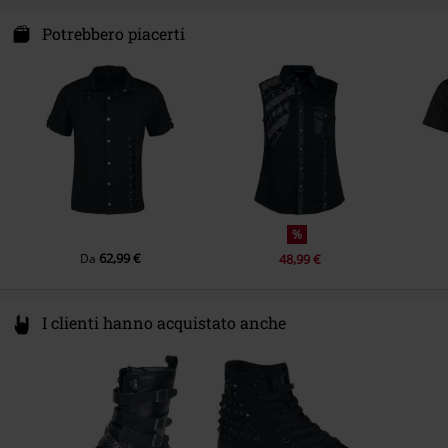
Innocent Clothing Europe Ltd
Kilmovee upper, Portlaw
Potrebbero piacerti
X91 CF22 CO Waterford
Ireland
info@innocentclothingltd.com
%
62,99 €
Da
48,99 €
I clienti hanno acquistato anche