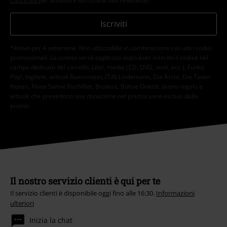
Clicca qui
per annullare liscrizione alla newsletter.
Iscriviti
*Attivo per 4 settimane. Non utilizzabile in combinazione con altri codici
promozionali. Lo sconto verrà applicato dopo aver inserito il codice nel
campo dedicato del carrello. Libri, media (CD, DVD, vinili, ecc.), Funko
Pop!, biglietti, articoli Rammstein, (Till) Lindemann, Die Ärzte, Die Toten
Hosen, Feine Sahne Fischfilet, Broilers, Böhse Onkelz, buoni regalo e
articoli che prevedono una donazione nel prezzo sono esclusi dalla
promo.
Il nostro servizio clienti è qui per te
Il servizio clienti è disponibile oggi fino alle 16:30.
Informazioni
ulteriori
Inizia la chat