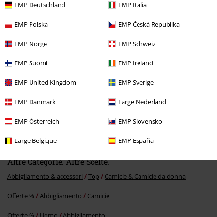
EMP Deutschland
EMP Italia
Ultimi articoli visualizzati
EMP Polska
EMP Česká Republika
EMP Norge
EMP Schweiz
EMP Suomi
EMP Ireland
EMP United Kingdom
EMP Sverige
EMP Danmark
Large Nederland
-20%
EMP Österreich
EMP Slovensko
RRP
Da
54,99 €
43,99 €
Da
Large Belgique
EMP España
Altre Categorie. Altre Scelte.
Abbigliamento & accessori
Top
Camicie & Camicie da donna
Offerte %
Abbigliamento
Camicie
Offerte %
Uomo
Abbigliamento