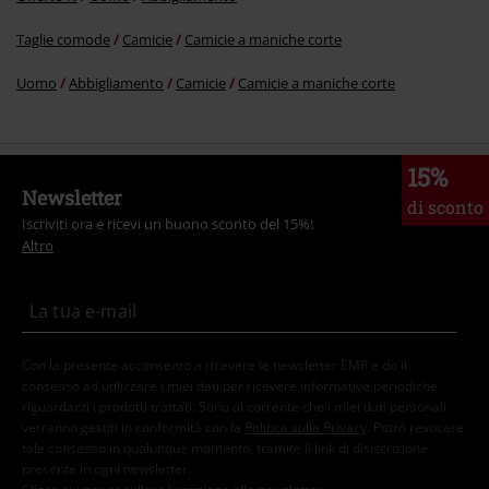
Taglie comode
Camicie
Camicie a maniche corte
Uomo
Abbigliamento
Camicie
Camicie a maniche corte
15%
Newsletter
di sconto
Iscriviti ora e ricevi un buono sconto del 15%!
Altro
Con la presente acconsento a ricevere le newsletter EMP e do il
consenso ad utilizzare i miei dati per ricevere informative periodiche
riguardanti i prodotti trattati. Sono al corrente che i miei dati personali
verranno gestiti in conformità con la
Politica sulla Privacy
. Potrò revocare
tale consenso in qualunque momento, tramite il link di disiscrizione
presente in ogni newsletter.