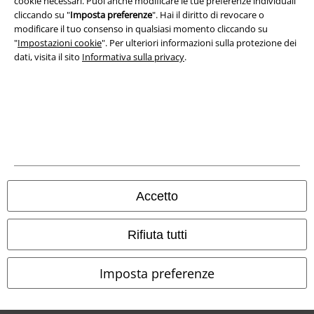
cookie necessari. Puoi anche modificare le tue preferenze individuali
cliccando su "
Imposta preferenze
". Hai il diritto di revocare o
modificare il tuo consenso in qualsiasi momento cliccando su
"
Impostazioni cookie
". Per ulteriori informazioni sulla protezione dei
dati, visita il sito
Informativa sulla privacy
.
Info legali
Termini & Condizioni
Accetto
Redazione
Rifiuta tutti
Legge sulla Privacy
Imposta preferenze
Smaltimento rifiuti e protezione dell’ambiente
Dichiarazione di Conformità