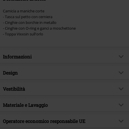
Camicia a maniche corte
- Tasca sul petto con cerniera
- Cinghie con borchie in metallo
- Cinghie con O-ring e ganci a moschettone
- Toppa Vixxsin sull'orlo
Informazioni
Codice articolo
547157
Design
Titolo
Cassius shirt
Tipologia prodotto
Camicia Maniche Corte
Brand
Vestibilità
Vixxsin
Modello
neutro
Tema
Gothic, Abbigliamento Rock
Vestibilità/Top
Regular
Stampato
Materiale e Lavaggio
no
Data di pubblicazione
15/04/2024
Dettagli
Con borchie
Sesso
Uomo
Materiale esterno
100% cotone
Operatore economico responsabile UE
Colore
nero
Etichetta / istruzioni
Lavaggio in lavatrice