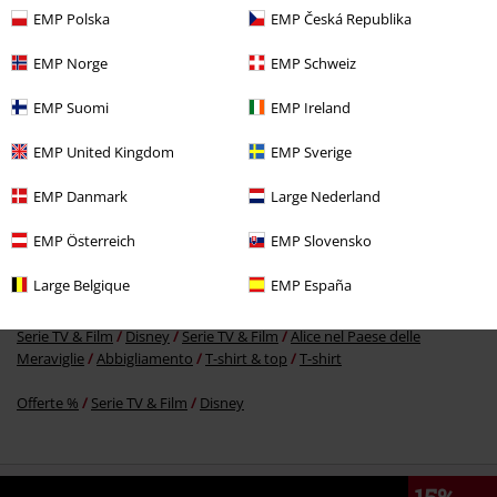
EMP Polska
EMP Česká Republika
EMP Norge
EMP Schweiz
EMP Suomi
EMP Ireland
EMP United Kingdom
EMP Sverige
Altre Categorie. Altre Scelte.
EMP Danmark
Large Nederland
Serie TV & Film
Serie TV & Film
Tim Burton
Abbigliamento
EMP Österreich
EMP Slovensko
Serie TV & Film
Abbigliamento
T-shirt & top
T-shirt
Large Belgique
EMP España
Serie TV & Film
Disney
Serie TV & Film
Disney Classics
Serie TV & Film
Disney
Serie TV & Film
Alice nel Paese delle
Meraviglie
Abbigliamento
T-shirt & top
T-shirt
Offerte %
Serie TV & Film
Disney