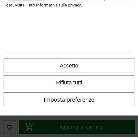
dati, visita il sito
Informativa sulla privacy
.
Info legali
Termini & Condizioni
Redazione
Legge sulla Privacy
Accetto
Smaltimento rifiuti e protezione dell’ambiente
Rifiuta tutti
Dichiarazione di Conformità
Imposta preferenze
Informazioni sull'accessibilità
Impostazioni cookie
Aggiungi al carrello
Esercita Recesso