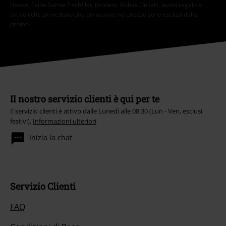
Hosen, Feine Sahne Fischfilet, Broilers, Böhse Onkelz, buoni regalo e
articoli che prevedono una donazione nel prezzo sono esclusi dalla
promo.
Il nostro servizio clienti è qui per te
Il servizio clienti è attivo dalle Lunedì alle 08:30 (Lun - Ven, esclusi
festivi).
Informazioni ulteriori
Inizia la chat
Servizio Clienti
FAQ