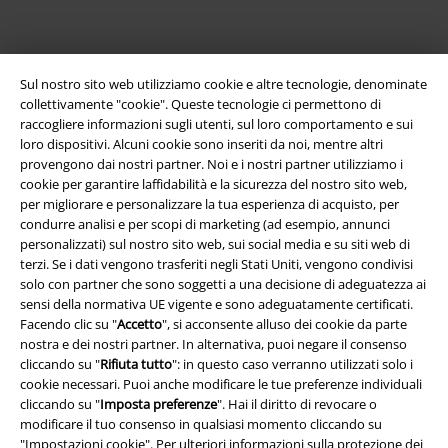
App EMP
Sul nostro sito web utilizziamo cookie e altre tecnologie, denominate
Scarica la nuova app di EMP!
collettivamente "cookie". Queste tecnologie ci permettono di
raccogliere informazioni sugli utenti, sul loro comportamento e sui
loro dispositivi. Alcuni cookie sono inseriti da noi, mentre altri
provengono dai nostri partner. Noi e i nostri partner utilizziamo i
cookie per garantire laffidabilità e la sicurezza del nostro sito web,
per migliorare e personalizzare la tua esperienza di acquisto, per
A Warner Music Group Company
condurre analisi e per scopi di marketing (ad esempio, annunci
personalizzati) sul nostro sito web, sui social media e su siti web di
terzi. Se i dati vengono trasferiti negli Stati Uniti, vengono condivisi
solo con partner che sono soggetti a una decisione di adeguatezza ai
sensi della normativa UE vigente e sono adeguatamente certificati.
Facendo clic su "
Accetto
", si acconsente alluso dei cookie da parte
nostra e dei nostri partner. In alternativa, puoi negare il consenso
cliccando su "
Rifiuta tutto
": in questo caso verranno utilizzati solo i
cookie necessari. Puoi anche modificare le tue preferenze individuali
cliccando su "
Imposta preferenze
". Hai il diritto di revocare o
modificare il tuo consenso in qualsiasi momento cliccando su
"
Impostazioni cookie
". Per ulteriori informazioni sulla protezione dei