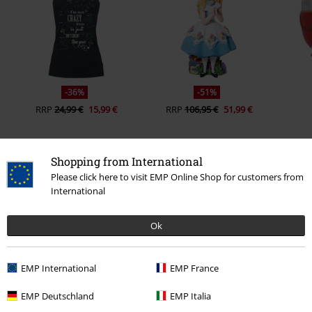
-36%
-51%
RRP
24,99 €
15,99 €
RRP
106,95 €
51,99 €
Shopping from International
0 recensioni
Please click here to visit EMP Online Shop for customers from
International
Scrivi la tua recensione di "Cheshire Cat".
Ok
Scrivi una recensione
EMP International
EMP France
EMP Deutschland
EMP Italia