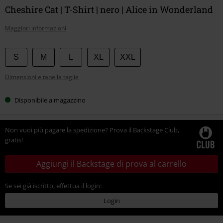
Cheshire Cat | T-Shirt | nero | Alice in Wonderland
Maggiori informazioni
Scegli
S
M
L
XL
XXL
la
Dimensioni e tabella taglie
tua
taglia
Disponibile a magazzino
Non vuoi più pagare la spedizione? Prova il Backstage Club,
gratis!
Aggiungi il Backstage di prova al carrello
Se sei già iscritto, effettua il login:
Login