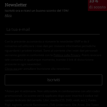
15%
Newsletter
di sconto
Iscriviti ora e ricevi un buono sconto del 15%!
Altro
Con la presente acconsento a ricevere le newsletter EMP e do il
consenso ad utilizzare i miei dati per ricevere informative periodiche
riguardanti i prodotti trattati. Sono al corrente che i miei dati personali
verranno gestiti in conformità con la
Politica sulla Privacy
. Potrò revocare
tale consenso in qualunque momento, tramite il link di disiscrizione
presente in ogni newsletter.
Clicca qui
per annullare liscrizione alla newsletter.
Iscriviti
*Attivo per 4 settimane. Non utilizzabile in combinazione con altri codici
promozionali. Lo sconto verrà applicato dopo aver inserito il codice nel
campo dedicato del carrello. Libri, media (CD, DVD, vinili, ecc.), Funko
Pop!, biglietti, articoli Rammstein, (Till) Lindemann, Die Ärzte, Die Toten