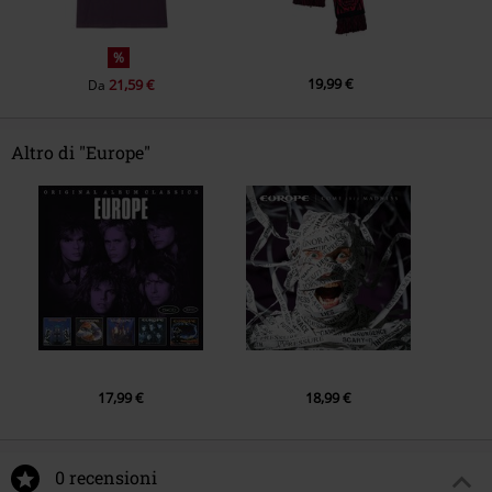
%
19,99 €
21,59 €
Da
Altro di "Europe"
17,99 €
18,99 €
0 recensioni