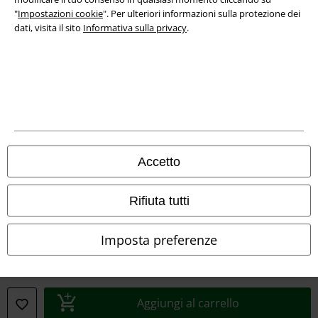
Dichiarazione di Conformità
"
Impostazioni cookie
". Per ulteriori informazioni sulla protezione dei
dati, visita il sito
Informativa sulla privacy
.
Informazioni sull'accessibilità
Impostazioni cookie
Esercita Recesso
I prezzi sono IVA compresa. Spese di
trasporto escluse
© 1986-2026 EMP Mailorder Italia S.r.l.
Accetto
Rifiuta tutti
Gli altri shop EMP nel mondo
Imposta preferenze
EMP International
EMP France
Aggiungi al carrello
EMP Deutschland