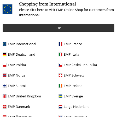
Band Merch
Genere
Hardrock
Shopping from International
Please click here to visit EMP Online Shop for customers from
Band Merch
Album
Vinili
International
Band Merch
Genere
Rock
Ok
EMP International
EMP France
15%
Newsletter
di sconto
EMP Deutschland
EMP Italia
Iscriviti ora e ricevi un buono sconto del 15%!
Altro
EMP Polska
EMP Česká Republika
EMP Norge
EMP Schweiz
EMP Suomi
EMP Ireland
Con la presente acconsento a ricevere le newsletter EMP e do il
EMP United Kingdom
EMP Sverige
consenso ad utilizzare i miei dati per ricevere informative periodiche
riguardanti i prodotti trattati. Sono al corrente che i miei dati personali
verranno gestiti in conformità con la
Politica sulla Privacy
. Potrò revocare
EMP Danmark
Large Nederland
tale consenso in qualunque momento, tramite il link di disiscrizione
presente in ogni newsletter.