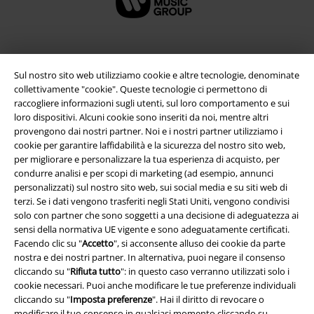
Sul nostro sito web utilizziamo cookie e altre tecnologie, denominate
collettivamente "cookie". Queste tecnologie ci permettono di
raccogliere informazioni sugli utenti, sul loro comportamento e sui
loro dispositivi. Alcuni cookie sono inseriti da noi, mentre altri
provengono dai nostri partner. Noi e i nostri partner utilizziamo i
cookie per garantire laffidabilità e la sicurezza del nostro sito web,
per migliorare e personalizzare la tua esperienza di acquisto, per
Info legali
condurre analisi e per scopi di marketing (ad esempio, annunci
personalizzati) sul nostro sito web, sui social media e su siti web di
Termini & Condizioni
terzi. Se i dati vengono trasferiti negli Stati Uniti, vengono condivisi
solo con partner che sono soggetti a una decisione di adeguatezza ai
Redazione
sensi della normativa UE vigente e sono adeguatamente certificati.
Facendo clic su "
Accetto
", si acconsente alluso dei cookie da parte
nostra e dei nostri partner. In alternativa, puoi negare il consenso
Legge sulla Privacy
cliccando su "
Rifiuta tutto
": in questo caso verranno utilizzati solo i
cookie necessari. Puoi anche modificare le tue preferenze individuali
Smaltimento rifiuti e protezione dell’ambiente
cliccando su "
Imposta preferenze
". Hai il diritto di revocare o
modificare il tuo consenso in qualsiasi momento cliccando su