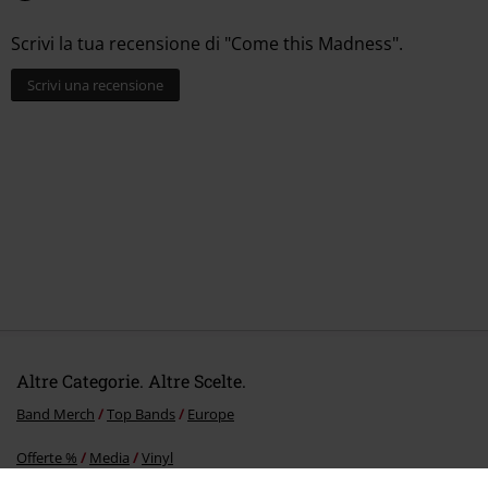
Scrivi la tua recensione di "Come this Madness".
Scrivi una recensione
Altre Categorie. Altre Scelte.
Band Merch
Top Bands
Europe
Offerte %
Media
Vinyl