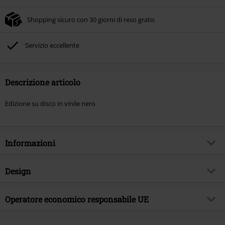
Shopping sicuro con 30 giorni di reso gratis
Servizio eccellente
Descrizione articolo
Edizione su disco in vinile nero
Informazioni
Codice articolo
604519
Design
Titolo
Come this Madness
Tipologia prodotto
LP
Genere Musicale
Operatore economico responsabile UE
Hard Rock
Media - Formato 1-3
LP
Tema
Band
Warner Music Group Germany Holding GmbH