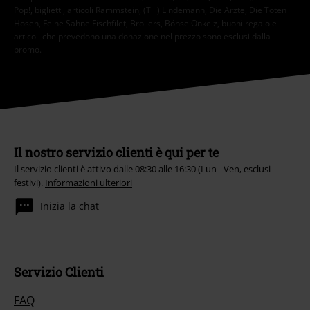
Pop!, biglietti, articoli Rammstein, (Till) Lindemann, Die Ärzte, Die Toten
Hosen, Feine Sahne Fischfilet, Broilers, Böhse Onkelz, buoni regalo e
articoli che prevedono una donazione nel prezzo sono esclusi dalla
promo.
Il nostro servizio clienti è qui per te
Il servizio clienti è attivo dalle 08:30 alle 16:30 (Lun - Ven, esclusi
festivi).
Informazioni ulteriori
Inizia la chat
Servizio Clienti
FAQ