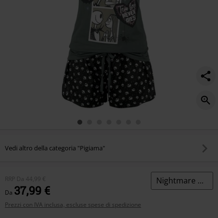
Vedi altro della categoria "Pigiama"
RRP
Da
44,99 €
Nightmare Before Christmas
37,99 €
Da
Prezzi con IVA inclusa, escluse spese di spedizione