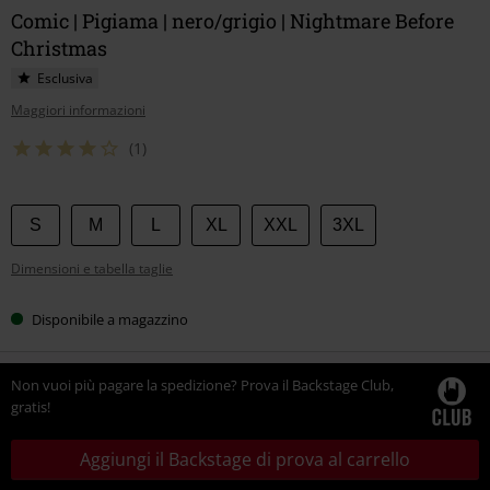
Comic | Pigiama | nero/grigio | Nightmare Before
Christmas
Esclusiva
Maggiori informazioni
(1)
Scegli
S
M
L
XL
XXL
3XL
la
Dimensioni e tabella taglie
tua
taglia
Disponibile a magazzino
Non vuoi più pagare la spedizione? Prova il Backstage Club,
gratis!
Aggiungi il Backstage di prova al carrello