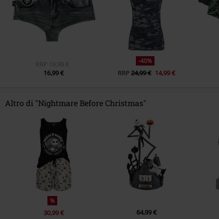
-40%
RRP
19,99 €
16,99 €
RRP
24,99 €
14,99 €
Altro di "Nightmare Before Christmas"
%
64,99 €
30,99 €