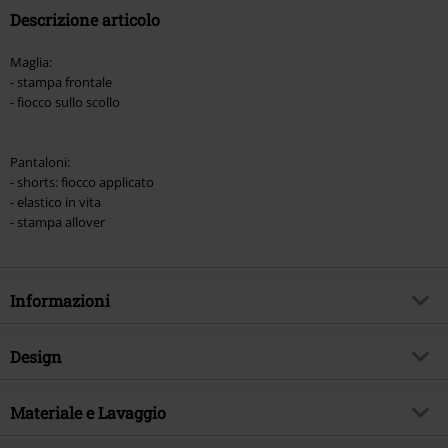
Descrizione articolo
Maglia:
- stampa frontale
- fiocco sullo scollo
Pantaloni:
- shorts: fiocco applicato
- elastico in vita
- stampa allover
Informazioni
Codice articolo
490076
Design
Titolo
Comic
Tipologia prodotto
Pigiama
Esclusiva EMP
Materiale e Lavaggio
Si
Modello
neutro
Tema
Fan merch, Gothic, Horror, Disney,