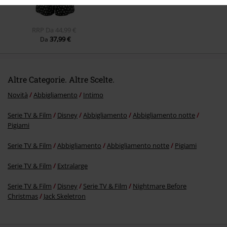
RRP
Da
44,99 €
37,99 €
Da
Altre Categorie. Altre Scelte.
Novità
Abbigliamento
Intimo
Serie TV & Film
Disney
Abbigliamento
Abbigliamento notte
Pigiami
Serie TV & Film
Abbigliamento
Abbigliamento notte
Pigiami
Serie TV & Film
Extralarge
Serie TV & Film
Disney
Serie TV & Film
Nightmare Before
Christmas
Jack Skeletron