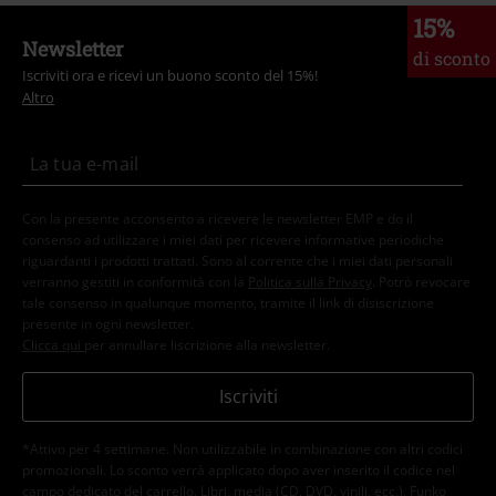
15%
Newsletter
di sconto
Iscriviti ora e ricevi un buono sconto del 15%!
Altro
Con la presente acconsento a ricevere le newsletter EMP e do il
consenso ad utilizzare i miei dati per ricevere informative periodiche
riguardanti i prodotti trattati. Sono al corrente che i miei dati personali
verranno gestiti in conformità con la
Politica sulla Privacy
. Potrò revocare
tale consenso in qualunque momento, tramite il link di disiscrizione
presente in ogni newsletter.
Clicca qui
per annullare liscrizione alla newsletter.
Iscriviti
*Attivo per 4 settimane. Non utilizzabile in combinazione con altri codici
promozionali. Lo sconto verrà applicato dopo aver inserito il codice nel
campo dedicato del carrello. Libri, media (CD, DVD, vinili, ecc.), Funko