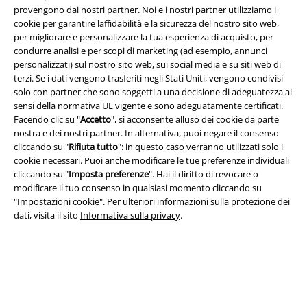
provengono dai nostri partner. Noi e i nostri partner utilizziamo i
cookie per garantire laffidabilità e la sicurezza del nostro sito web,
per migliorare e personalizzare la tua esperienza di acquisto, per
condurre analisi e per scopi di marketing (ad esempio, annunci
Info legali
personalizzati) sul nostro sito web, sui social media e su siti web di
terzi. Se i dati vengono trasferiti negli Stati Uniti, vengono condivisi
Termini & Condizioni
solo con partner che sono soggetti a una decisione di adeguatezza ai
sensi della normativa UE vigente e sono adeguatamente certificati.
Redazione
Facendo clic su "
Accetto
", si acconsente alluso dei cookie da parte
nostra e dei nostri partner. In alternativa, puoi negare il consenso
cliccando su "
Rifiuta tutto
": in questo caso verranno utilizzati solo i
Legge sulla Privacy
cookie necessari. Puoi anche modificare le tue preferenze individuali
cliccando su "
Imposta preferenze
". Hai il diritto di revocare o
Smaltimento rifiuti e protezione dell’ambiente
modificare il tuo consenso in qualsiasi momento cliccando su
"
Impostazioni cookie
". Per ulteriori informazioni sulla protezione dei
Dichiarazione di Conformità
dati, visita il sito
Informativa sulla privacy
.
Informazioni sull'accessibilità
Impostazioni cookie
Esercita Recesso