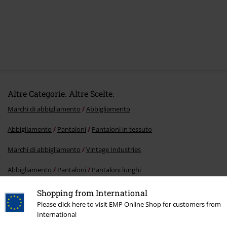
Altre Categorie. Altre Scelte.
Marchi di abbigliamento
Abbigliamento
Abbigliamento
Pantaloni
Pantaloni in tessuto
Marchi di abbigliamento
Vintage Industries
Abbigliamento
Pantaloni
Pantaloni lunghi
Stile
Basic
Basic uomo
Shopping from International
Please click here to visit EMP Online Shop for customers from
International