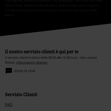
Pop!, biglietti, articoli Rammstein, (Till) Lindemann, Die Ärzte, Die Toten
Hosen, Feine Sahne Fischfilet, Broilers, Böhse Onkelz, buoni regalo e
articoli che prevedono una donazione nel prezzo sono esclusi dalla
promo.
Il nostro servizio clienti è qui per te
Il servizio clienti è attivo dalle 08:30 alle 16:30 (Lun - Ven, esclusi
festivi).
Informazioni ulteriori
Inizia la chat
Servizio Clienti
FAQ