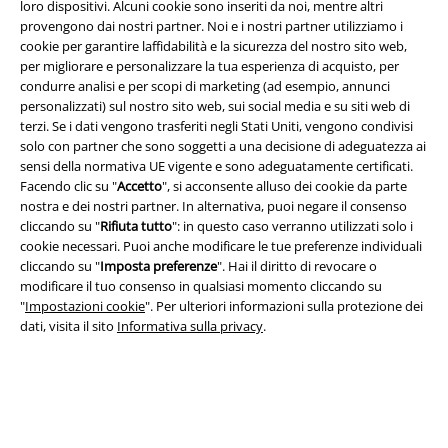
loro dispositivi. Alcuni cookie sono inseriti da noi, mentre altri
provengono dai nostri partner. Noi e i nostri partner utilizziamo i
cookie per garantire laffidabilità e la sicurezza del nostro sito web,
per migliorare e personalizzare la tua esperienza di acquisto, per
Info legali
condurre analisi e per scopi di marketing (ad esempio, annunci
personalizzati) sul nostro sito web, sui social media e su siti web di
Termini & Condizioni
terzi. Se i dati vengono trasferiti negli Stati Uniti, vengono condivisi
solo con partner che sono soggetti a una decisione di adeguatezza ai
Redazione
sensi della normativa UE vigente e sono adeguatamente certificati.
Facendo clic su "
Accetto
", si acconsente alluso dei cookie da parte
Legge sulla Privacy
nostra e dei nostri partner. In alternativa, puoi negare il consenso
cliccando su "
Rifiuta tutto
": in questo caso verranno utilizzati solo i
cookie necessari. Puoi anche modificare le tue preferenze individuali
Smaltimento rifiuti e protezione dell’ambiente
cliccando su "
Imposta preferenze
". Hai il diritto di revocare o
modificare il tuo consenso in qualsiasi momento cliccando su
Dichiarazione di Conformità
"
Impostazioni cookie
". Per ulteriori informazioni sulla protezione dei
dati, visita il sito
Informativa sulla privacy
.
Informazioni sull'accessibilità
Impostazioni cookie
Esercita Recesso