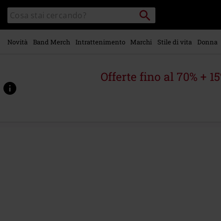
Vai al
Cerca
Cerca
contenuto
Punto
nel
di
principale
catalogo
ritiro
Novità
Band Merch
Intrattenimento
Marchi
Stile di vita
Donna
Offerte fino al 70% + 1
https://www.emp-
online.it/p/cut-
out/357680St.html