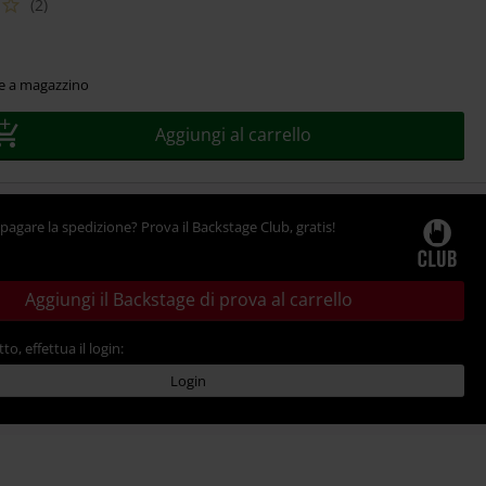
(2)
le a magazzino
Aggiungi al carrello
pagare la spedizione? Prova il Backstage Club, gratis!
Aggiungi il Backstage di prova al carrello
tto, effettua il login:
Login