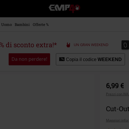
EMP
-
Musica,
Film,
Uomo
Bambini
Offerte %
Serie
TV
&
0
0
5% di sconto extra!*
UN GRAN WEEKEND
Videogame
merch
-
Da non perdere!
Copia il codice
WEEKEND
Abbigliamento
Alternativo
6,99 €
Prezzi con IVA
Cut-Out
Maggiori info