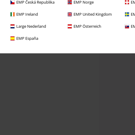
EMP Česká Republika
EMP Norge
EM
EMP Ireland
EMP United Kingdom
EM
Large Nederland
EMP Österreich
EM
EMP España