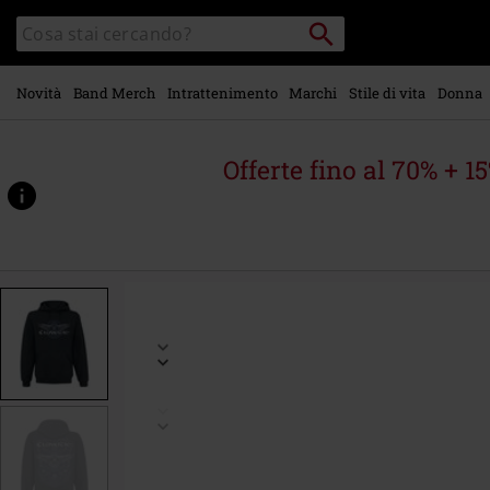
Vai al
Cerca
Cerca
contenuto
Punto
nel
di
principale
catalogo
ritiro
Novità
Band Merch
Intrattenimento
Marchi
Stile di vita
Donna
Offerte fino al 70% + 1
https://www.emp-
online.it/p/dark-
raven/519902.html