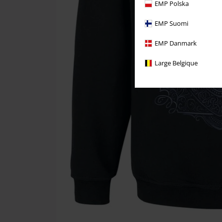
EMP Polska
EMP Suomi
EMP Danmark
Large Belgique