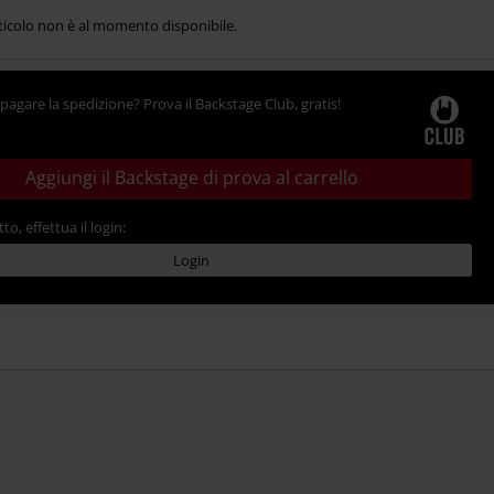
ticolo non è al momento disponibile.
pagare la spedizione? Prova il Backstage Club, gratis!
Aggiungi il Backstage di prova al carrello
tto, effettua il login:
Login