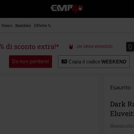
EMP
-
Musica,
Film,
Uomo
Bambini
Offerte %
Serie
TV
&
0
0
5% di sconto extra!*
UN GRAN WEEKEND
Videogame
merch
-
Da non perdere!
Copia il codice
WEEKEND
Abbigliamento
Alternativo
Esaurito
Dark Ra
Eluveit
Maggiori info