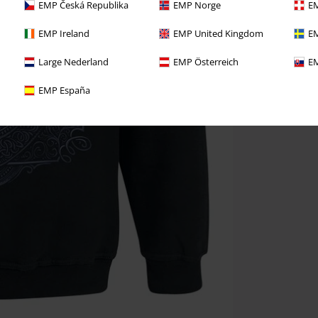
EMP Česká Republika
EMP Norge
EM
EMP Ireland
EMP United Kingdom
EM
Large Nederland
EMP Österreich
EM
EMP España