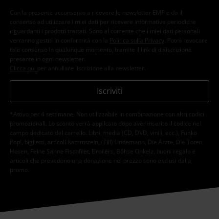
Con la presente acconsento a ricevere le newsletter EMP e do il
consenso ad utilizzare i miei dati per ricevere informative periodiche
riguardanti i prodotti trattati. Sono al corrente che i miei dati personali
verranno gestiti in conformità con la
Politica sulla Privacy
. Potrò revocare
tale consenso in qualunque momento, tramite il link di disiscrizione
presente in ogni newsletter.
Clicca qui
per annullare liscrizione alla newsletter.
Iscriviti
*Attivo per 4 settimane. Non utilizzabile in combinazione con altri codici
promozionali. Lo sconto verrà applicato dopo aver inserito il codice nel
campo dedicato del carrello. Libri, media (CD, DVD, vinili, ecc.), Funko
Pop!, biglietti, articoli Rammstein, (Till) Lindemann, Die Ärzte, Die Toten
Hosen, Feine Sahne Fischfilet, Broilers, Böhse Onkelz, buoni regalo e
articoli che prevedono una donazione nel prezzo sono esclusi dalla
promo.