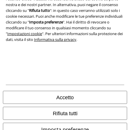
Redazione
nostra e dei nostri partner. In alternativa, puoi negare il consenso
cliccando su "
Rifiuta tutto
": in questo caso verranno utilizzati solo i
Legge sulla Privacy
cookie necessari. Puoi anche modificare le tue preferenze individuali
cliccando su "
Imposta preferenze
". Hai il diritto di revocare o
Smaltimento rifiuti e protezione dell’ambiente
modificare il tuo consenso in qualsiasi momento cliccando su
"
Impostazioni cookie
". Per ulteriori informazioni sulla protezione dei
Dichiarazione di Conformità
dati, visita il sito
Informativa sulla privacy
.
Informazioni sull'accessibilità
Impostazioni cookie
Esercita Recesso
I prezzi sono IVA compresa. Spese di
trasporto escluse
Accetto
© 1986-2026 EMP Mailorder Italia S.r.l.
Rifiuta tutti
Imposta preferenze