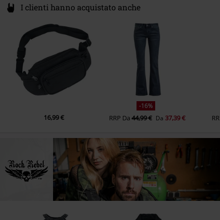
I clienti hanno acquistato anche
-16%
16,99 €
RRP
Da
44,99 €
37,39 €
RR
Da