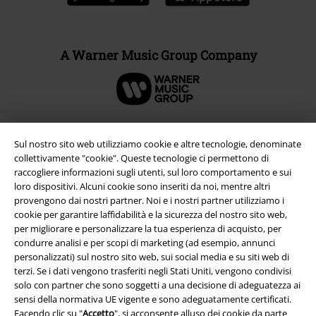
A Warner Music Group Company
Sul nostro sito web utilizziamo cookie e altre tecnologie, denominate
collettivamente "cookie". Queste tecnologie ci permettono di
raccogliere informazioni sugli utenti, sul loro comportamento e sui
loro dispositivi. Alcuni cookie sono inseriti da noi, mentre altri
provengono dai nostri partner. Noi e i nostri partner utilizziamo i
cookie per garantire laffidabilità e la sicurezza del nostro sito web,
per migliorare e personalizzare la tua esperienza di acquisto, per
condurre analisi e per scopi di marketing (ad esempio, annunci
personalizzati) sul nostro sito web, sui social media e su siti web di
Info legali
terzi. Se i dati vengono trasferiti negli Stati Uniti, vengono condivisi
Termini & Condizioni
solo con partner che sono soggetti a una decisione di adeguatezza ai
sensi della normativa UE vigente e sono adeguatamente certificati.
Facendo clic su "
Accetto
", si acconsente alluso dei cookie da parte