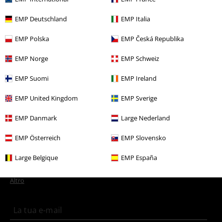
Altre Categorie. Altre Scelte.
EMP Deutschland
EMP Italia
Marchi di abbigliamento
Scarpe
Esclusiva
EMP Polska
EMP Česká Republika
Marchi di abbigliamento
Abbigliamento
EMP Norge
EMP Schweiz
Abbigliamento
Scarpe
Ballerine
EMP Suomi
EMP Ireland
Abbigliamento
Scarpe
Esclusiva
EMP United Kingdom
EMP Sverige
Marchi di abbigliamento
Donna
EMP Danmark
Large Nederland
EMP Österreich
EMP Slovensko
15%
Newsletter
Large Belgique
EMP España
di sconto
Iscriviti ora e ricevi un buono sconto del 15%!
Altro