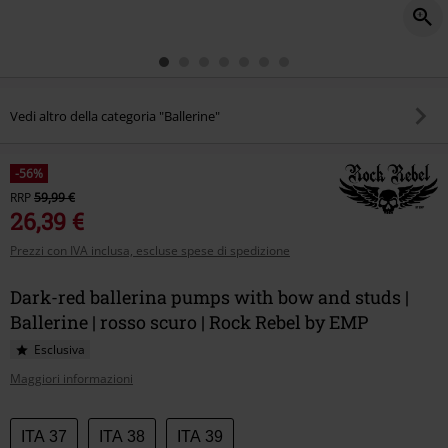
Vedi altro della categoria "Ballerine"
-56%
RRP
59,99 €
26,39 €
Prezzi con IVA inclusa, escluse spese di spedizione
Dark-red ballerina pumps with bow and studs |
Ballerine | rosso scuro | Rock Rebel by EMP
Esclusiva
Maggiori informazioni
Scegli
ITA 37
ITA 38
ITA 39