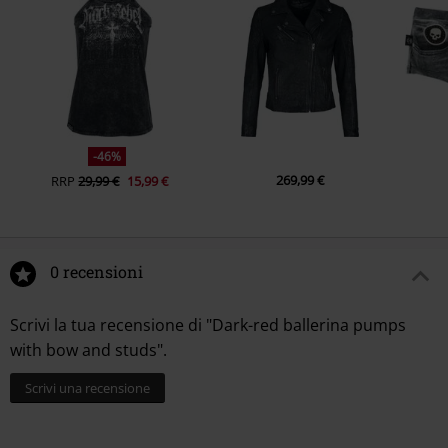
-46%
269,99 €
RRP
29,99 €
15,99 €
0 recensioni
Scrivi la tua recensione di "Dark-red ballerina pumps
with bow and studs".
Scrivi una recensione