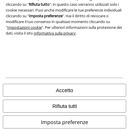
cliccando su "
Rifiuta tutto
": in questo caso verranno utilizzati solo i
Legge sulla Privacy
cookie necessari. Puoi anche modificare le tue preferenze individuali
cliccando su "
Imposta preferenze
". Hai il diritto di revocare o
Smaltimento rifiuti e protezione dell’ambiente
modificare il tuo consenso in qualsiasi momento cliccando su
"
Impostazioni cookie
". Per ulteriori informazioni sulla protezione dei
Dichiarazione di Conformità
dati, visita il sito
Informativa sulla privacy
.
Informazioni sull'accessibilità
Impostazioni cookie
Esercita Recesso
I prezzi sono IVA compresa. Spese di
trasporto escluse
Accetto
© 1986-2026 EMP Mailorder Italia S.r.l.
Rifiuta tutti
Imposta preferenze
Gli altri shop EMP nel mondo