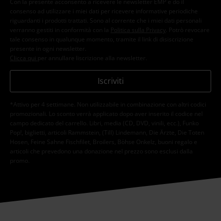
Con la presente acconsento a ricevere le newsletter EMP e do il
consenso ad utilizzare i miei dati per ricevere informative periodiche
riguardanti i prodotti trattati. Sono al corrente che i miei dati personali
verranno gestiti in conformità con la
Politica sulla Privacy
. Potrò revocare
tale consenso in qualunque momento, tramite il link di disiscrizione
presente in ogni newsletter.
Clicca qui
per annullare liscrizione alla newsletter.
Iscriviti
*Attivo per 4 settimane. Non utilizzabile in combinazione con altri codici
promozionali. Lo sconto verrà applicato dopo aver inserito il codice nel
campo dedicato del carrello. Libri, media (CD, DVD, vinili, ecc.), Funko
Pop!, biglietti, articoli Rammstein, (Till) Lindemann, Die Ärzte, Die Toten
Hosen, Feine Sahne Fischfilet, Broilers, Böhse Onkelz, buoni regalo e
articoli che prevedono una donazione nel prezzo sono esclusi dalla
promo.