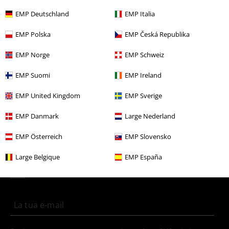
Altre Categorie. Altre Scelte.
EMP Deutschland
EMP Italia
Offerte %
Abbigliamento da donna
Abbigliamento
EMP Polska
EMP Česká Republika
Offerte %
Uomo
Abbigliamento
EMP Norge
EMP Schweiz
Offerte %
Articoli divertenti
EMP Suomi
EMP Ireland
Novità
Abbigliamento
Abbigliamento per bambini & neonati
EMP United Kingdom
EMP Sverige
Offerte %
OUTLET
EMP Danmark
Large Nederland
EMP Österreich
EMP Slovensko
15%
Newsletter
di sconto
Large Belgique
EMP España
Iscriviti ora e ricevi un buono sconto del 15%!
Altro