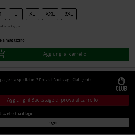
M
L
XL
XXL
3XL
abella taglie
le a magazzino
Aggiungi al carrello
pagare la spedizione? Prova il Backstage Club, gratis!
Aggiungi il Backstage di prova al carrello
tto, effettua il login:
Login