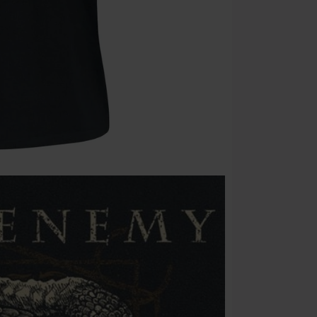
Onkelz, Broile
articoli che i