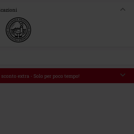
icazioni
 sconto extra - Solo per poco tempo!
romo:
WEEKEND
Copia il codice
 09/08/2026
 49.99 €.
rito il codice promozionale, lo sconto verrà applicato automaticamente al
ine.
 con altre offerte Codici promozionali. Sono esclusi dalla promozione: Libri,
 Vinili, etc), Funko Pop!, biglietti, articoli Rammstein, (Till) Lindemann, Böhse