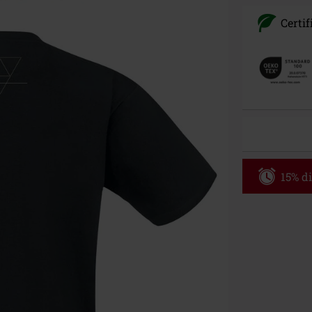
Certif
15% di
Codice p
Valido fino al
Ordine minimo
Una volta inse
riepilogo d'ord
Non cumulabile
Media (CD, DVD,