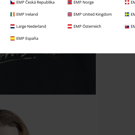
EMP Česká Republika
EMP Norge
EM
EMP Ireland
EMP United Kingdom
EM
Large Nederland
EMP Österreich
EM
EMP España