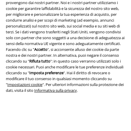
provengono dai nostri partner. Noi e i nostri partner utilizziamo i
cookie per garantire laffidabilità e la sicurezza del nostro sito web,
per migliorare e personalizzare la tua esperienza di acquisto, per
condurre analisi e per scopi di marketing (ad esempio, annunci
personalizzati) sul nostro sito web, sui social media e su siti web di
Info legali
terzi. Se i dati vengono trasferiti negli Stati Uniti, vengono condivisi
solo con partner che sono soggetti a una decisione di adeguatezza ai
Termini & Condizioni
sensi della normativa UE vigente e sono adeguatamente certificati.
Facendo clic su "
Accetto
", si acconsente alluso dei cookie da parte
Redazione
nostra e dei nostri partner. In alternativa, puoi negare il consenso
cliccando su "
Rifiuta tutto
": in questo caso verranno utilizzati solo i
Legge sulla Privacy
cookie necessari. Puoi anche modificare le tue preferenze individuali
cliccando su "
Imposta preferenze
". Hai il diritto di revocare o
Smaltimento rifiuti e protezione dell’ambiente
modificare il tuo consenso in qualsiasi momento cliccando su
"
Impostazioni cookie
". Per ulteriori informazioni sulla protezione dei
dati, visita il sito
Informativa sulla privacy
.
Dichiarazione di Conformità
Informazioni sull'accessibilità
Impostazioni cookie
Esercita Recesso