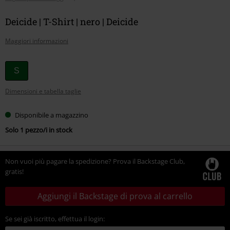
Deicide | T-Shirt | nero | Deicide
Maggiori informazioni
Scegli
S
la
Dimensioni e tabella taglie
tua
taglia
Disponibile a magazzino
Solo 1 pezzo/i in stock
Non vuoi più pagare la spedizione? Prova il Backstage Club,
gratis!
Aggiungi il Backstage di prova al carrello
Se sei già iscritto, effettua il login: