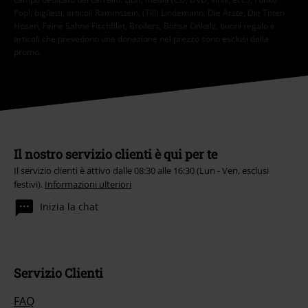
Pop!, biglietti, articoli Rammstein, (Till) Lindemann, Die Ärzte, Die Toten
Hosen, Feine Sahne Fischfilet, Broilers, Böhse Onkelz, buoni regalo e
articoli che prevedono una donazione nel prezzo sono esclusi dalla
promo.
Il nostro servizio clienti è qui per te
Il servizio clienti è attivo dalle 08:30 alle 16:30 (Lun - Ven, esclusi
festivi).
Informazioni ulteriori
Inizia la chat
Servizio Clienti
FAQ