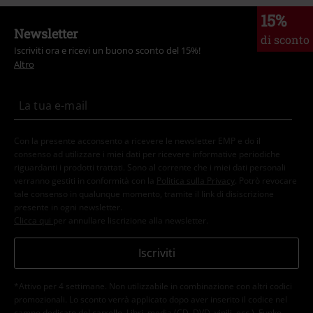
15%
Newsletter
di sconto
Iscriviti ora e ricevi un buono sconto del 15%!
Altro
Con la presente acconsento a ricevere le newsletter EMP e do il
consenso ad utilizzare i miei dati per ricevere informative periodiche
riguardanti i prodotti trattati. Sono al corrente che i miei dati personali
verranno gestiti in conformità con la
Politica sulla Privacy
. Potrò revocare
tale consenso in qualunque momento, tramite il link di disiscrizione
presente in ogni newsletter.
Clicca qui
per annullare liscrizione alla newsletter.
Iscriviti
*Attivo per 4 settimane. Non utilizzabile in combinazione con altri codici
promozionali. Lo sconto verrà applicato dopo aver inserito il codice nel
campo dedicato del carrello. Libri, media (CD, DVD, vinili, ecc.), Funko