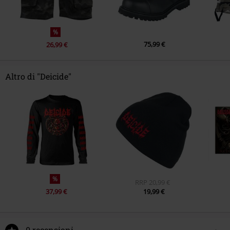
%
75,99 €
26,99 €
Altro di "Deicide"
%
RRP
20,99 €
37,99 €
19,99 €
0 recensioni