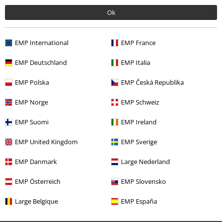
Ok
EMP International
EMP France
%
19,99 €
EMP Deutschland
EMP Italia
EMP Polska
EMP Česká Republika
Altre Categorie. Altre Scelte.
EMP Norge
EMP Schweiz
Uomo
Abbigliamento
T-shirt & Top
T-shirt
EMP Suomi
EMP Ireland
Band Merch
Top Bands
Deicide
EMP United Kingdom
EMP Sverige
Band Merch
Abbigliamento
T-shirt
EMP Danmark
Large Nederland
Novità
Abbigliamento
T-shirt & top
T-shirt
EMP Österreich
EMP Slovensko
Band Merch
Genere
Death Metal
Large Belgique
EMP España