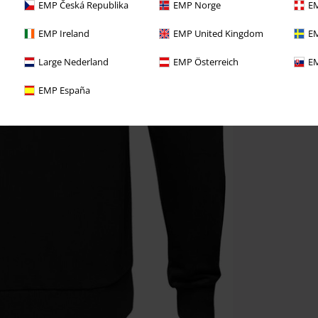
EMP Česká Republika
EMP Norge
EM
EMP Ireland
EMP United Kingdom
EM
Large Nederland
EMP Österreich
EM
EMP España