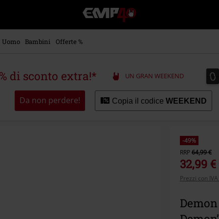
EMP
-
Musica,
Film,
Uomo
Bambini
Offerte %
Serie
TV
&
0
0
5% di sconto extra!*
UN GRAN WEEKEND
Videogame
merch
-
Da non perdere!
Copia il codice
WEEKEND
Abbigliamento
Alternativo
-49%
RRP
64,99 €
32,99 €
Prezzi con IVA
Demon d
Demon’