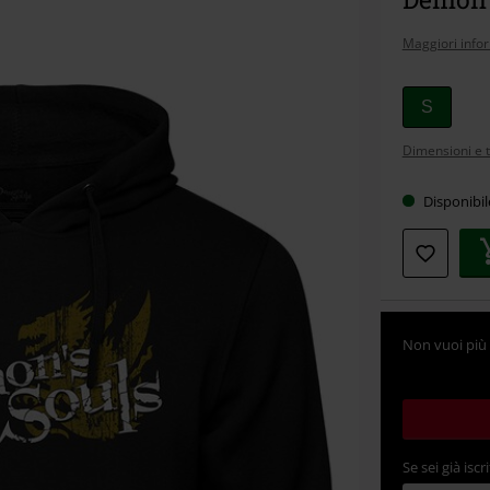
Maggiori info
Scegli
S
la
Dimensioni e t
tua
taglia
Disponibi
Non vuoi più 
Se sei già iscri