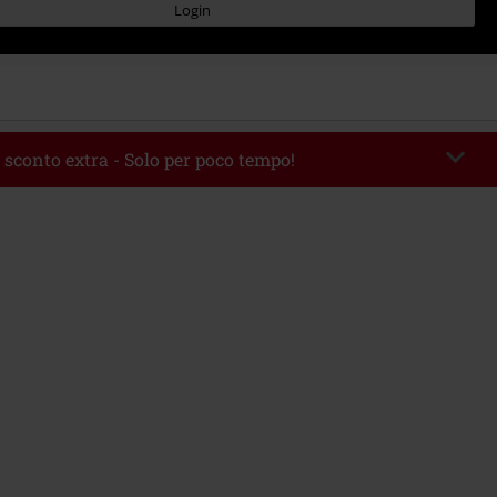
Login
 sconto extra - Solo per poco tempo!
romo:
WEEKEND
Copia il codice
 09/08/2026
 49.99 €.
rito il codice promozionale, lo sconto verrà applicato automaticamente al
ine.
 con altre offerte Codici promozionali. Sono esclusi dalla promozione: Libri,
 Vinili, etc), Funko Pop!, biglietti, articoli Rammstein, (Till) Lindemann, Böhse
rs, Die Ärzte, Die Toten Hosen, Metality, Funko Pop!, i Buoni Regalo e gli
ncludono una quota di donazione.