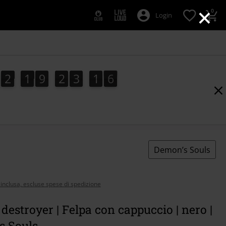
×
0
Login
2
1
9
2
3
1
5
2
1
9
2
3
1
4
2
6
4
5
Demon’s Souls
 inclusa, escluse spese di spedizione
estroyer | Felpa con cappuccio | nero |
s Souls