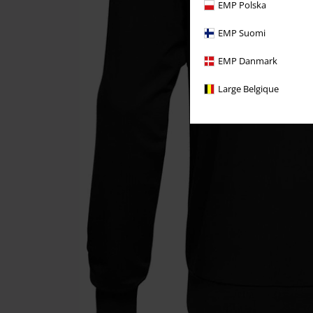
EMP Polska
EMP Suomi
EMP Danmark
Large Belgique