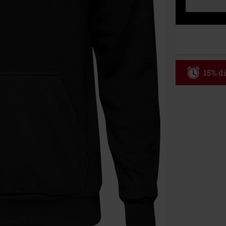
15% di
Codice p
Valido fino al
Ordine minimo
Una volta inse
riepilogo d'ord
Non cumulabile
Media (CD, DVD,
Onkelz, Broile
articoli che i