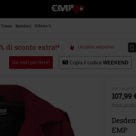
EMP
-
Musica,
Film,
Uomo
Bambini
Offerte %
Serie
TV
&
0
0
5% di sconto extra!*
UN GRAN WEEKEND
Videogame
merch
-
Da non perdere!
Copia il codice
WEEKEND
Abbigliamento
Alternativo
RRP
109,99 €
107,99 
Prezzi con IVA
Desdemo
EMP