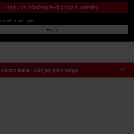
Aggiungi il Backstage di prova al carrello
tto, effettua il login:
Login
 sconto extra - Solo per poco tempo!
romo:
WEEKEND
Copia il codice
 09/08/2026
 49.99 €.
rito il codice promozionale, lo sconto verrà applicato automaticamente al
ine.
 con altre offerte Codici promozionali. Sono esclusi dalla promozione: Libri,
 Vinili, etc), Funko Pop!, biglietti, articoli Rammstein, (Till) Lindemann, Böhse
rs, Die Ärzte, Die Toten Hosen, Metality, Funko Pop!, i Buoni Regalo e gli