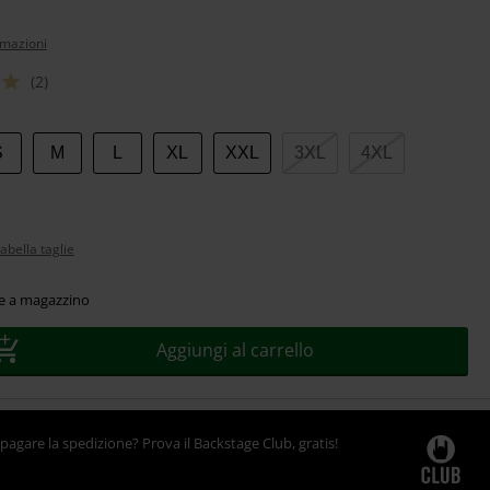
rmazioni
(2)
S
M
L
XL
XXL
3XL
4XL
abella taglie
le a magazzino
Aggiungi al carrello
pagare la spedizione? Prova il Backstage Club, gratis!