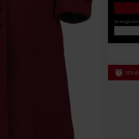
Se sei già iscri
15% di
Codice p
Valido fino al
Ordine minimo
Una volta inse
riepilogo d'ord
Non cumulabile
Media (CD, DVD,
Onkelz, Broile