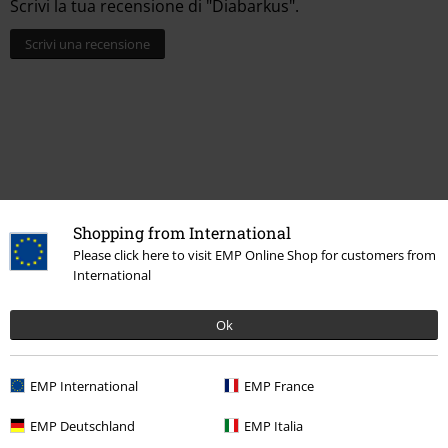
Scrivi la tua recensione di "Diabarkus".
Scrivi una recensione
Shopping from International
Please click here to visit EMP Online Shop for customers from
International
Altre Categorie. Altre Scelte.
Ok
Stile di vita
Statuette
Statue
EMP International
EMP France
Offerte %
Articoli per la casa
Statuette
EMP Deutschland
EMP Italia
Novità
Living & Tempo Libero
Articoli per la casa
Statuette