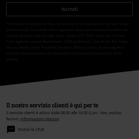
Iscriviti
*Attivo per 4 settimane. Non utilizzabile in combinazione con altri codici
promozionali. Lo sconto verrà applicato dopo aver inserito il codice nel
campo dedicato del carrello. Libri, media (CD, DVD, vinili, ecc.), Funko
Pop!, biglietti, articoli Rammstein, (Till) Lindemann, Die Ärzte, Die Toten
Hosen, Feine Sahne Fischfilet, Broilers, Böhse Onkelz, buoni regalo e
articoli che prevedono una donazione nel prezzo sono esclusi dalla
promo.
Il nostro servizio clienti è qui per te
Il servizio clienti è attivo dalle 08:30 alle 16:30 (Lun - Ven, esclusi
festivi).
Informazioni ulteriori
Inizia la chat