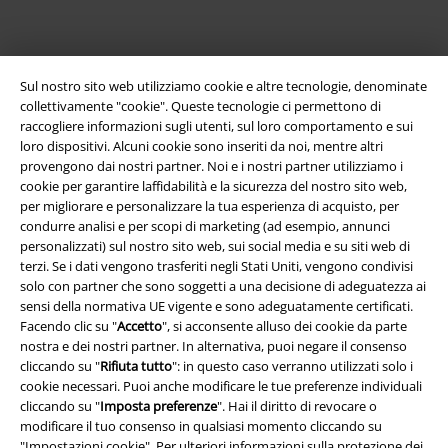
Sul nostro sito web utilizziamo cookie e altre tecnologie, denominate
collettivamente "cookie". Queste tecnologie ci permettono di
raccogliere informazioni sugli utenti, sul loro comportamento e sui
loro dispositivi. Alcuni cookie sono inseriti da noi, mentre altri
provengono dai nostri partner. Noi e i nostri partner utilizziamo i
cookie per garantire laffidabilità e la sicurezza del nostro sito web,
per migliorare e personalizzare la tua esperienza di acquisto, per
Info legali
condurre analisi e per scopi di marketing (ad esempio, annunci
personalizzati) sul nostro sito web, sui social media e su siti web di
Termini & Condizioni
terzi. Se i dati vengono trasferiti negli Stati Uniti, vengono condivisi
solo con partner che sono soggetti a una decisione di adeguatezza ai
Redazione
sensi della normativa UE vigente e sono adeguatamente certificati.
Facendo clic su "
Accetto
", si acconsente alluso dei cookie da parte
Legge sulla Privacy
nostra e dei nostri partner. In alternativa, puoi negare il consenso
cliccando su "
Rifiuta tutto
": in questo caso verranno utilizzati solo i
Smaltimento rifiuti e protezione dell’ambiente
cookie necessari. Puoi anche modificare le tue preferenze individuali
cliccando su "
Imposta preferenze
". Hai il diritto di revocare o
modificare il tuo consenso in qualsiasi momento cliccando su
Dichiarazione di Conformità
"
Impostazioni cookie
". Per ulteriori informazioni sulla protezione dei