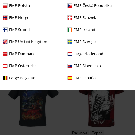
EMP Polska
EMP Česká Republika
EMP Norge
EMP Schweiz
Quasi esaurito
Anche in Taglie Forti
Anche in Taglie Forti
EMP Suomi
EMP Ireland
19,99 €
30,99 €
Da
Da
Black Cat
The Cure
T-Shirt
Dicke Titten
Rammstein
T-
EMP United Kingdom
EMP Sverige
Shirt
EMP Danmark
Large Nederland
EMP Österreich
EMP Slovensko
Large Belgique
EMP España
Esclusiva
Toppe