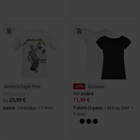
Anche in Taglie Forti
-57%
Esclusiva
RRP
Da
24,99 €
RRP
27,99 €
23,99 €
11,99 €
Da
Justice
Metallica
T-Shirt
T-shirts (2-pack)
RED by EMP
T-Shirt