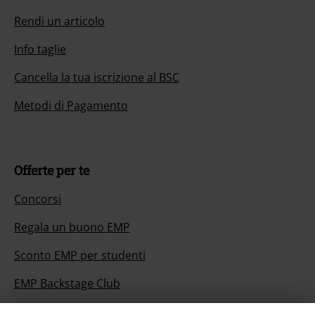
Rendi un articolo
Info taglie
Cancella la tua iscrizione al BSC
Metodi di Pagamento
Offerte per te
Concorsi
Regala un buono EMP
Sconto EMP per studenti
EMP Backstage Club