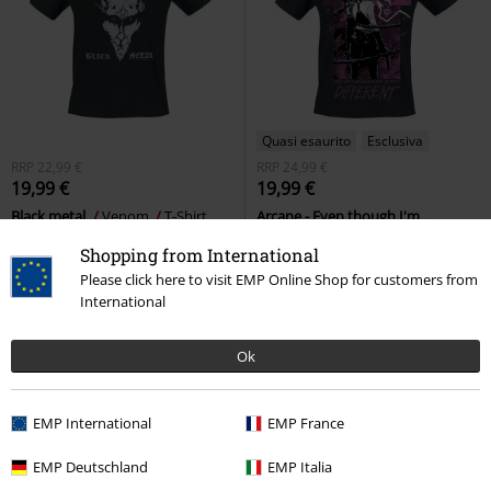
Quasi esaurito
Esclusiva
RRP
22,99 €
RRP
24,99 €
19,99 €
19,99 €
Black metal
Venom
T-Shirt
Arcane - Even though I'm...
different.
League Of Legends
Shopping from International
T-Shirt
Please click here to visit EMP Online Shop for customers from
International
Ok
EMP International
EMP France
EMP Deutschland
EMP Italia