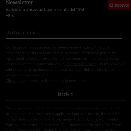
Newsletter
di sconto
Iscriviti ora e ricevi un buono sconto del 15%!
Altro
Con la presente acconsento a ricevere le newsletter EMP e do il
consenso ad utilizzare i miei dati per ricevere informative periodiche
riguardanti i prodotti trattati. Sono al corrente che i miei dati personali
verranno gestiti in conformità con la
Politica sulla Privacy
. Potrò revocare
tale consenso in qualunque momento, tramite il link di disiscrizione
presente in ogni newsletter.
Clicca qui
per annullare liscrizione alla newsletter.
Iscriviti
*Attivo per 4 settimane. Non utilizzabile in combinazione con altri codici
promozionali. Lo sconto verrà applicato dopo aver inserito il codice nel
campo dedicato del carrello. Libri, media (CD, DVD, vinili, ecc.), Funko
Pop!, biglietti, articoli Rammstein, (Till) Lindemann, Die Ärzte, Die Toten
Hosen, Feine Sahne Fischfilet, Broilers, Böhse Onkelz, buoni regalo e