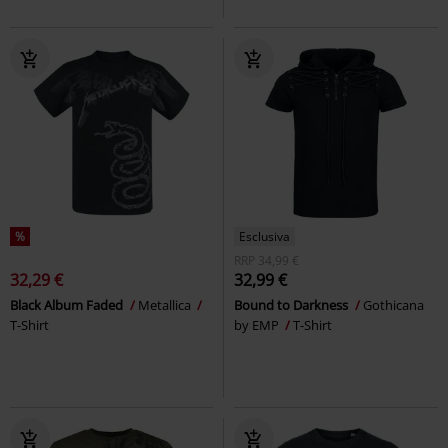
%
Esclusiva
RRP
34,99 €
32,29 €
32,99 €
Black Album Faded
Metallica
Bound to Darkness
Gothicana
T-Shirt
by EMP
T-Shirt