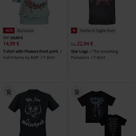
-40%
Esclusiva
%
Anche in Taglie Forti
RRP
24,99 €
14,99 €
22,94 €
Da
T-shirt with Flowers front print
Star Logo
The Smashing
Full Volume by EMP
T-Shirt
Pumpkins
T-Shirt