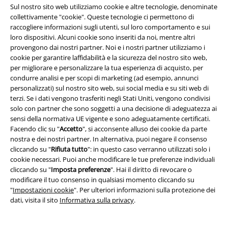
Sul nostro sito web utilizziamo cookie e altre tecnologie, denominate
collettivamente "cookie". Queste tecnologie ci permettono di
Informazioni su EMP
raccogliere informazioni sugli utenti, sul loro comportamento e sui
loro dispositivi. Alcuni cookie sono inseriti da noi, mentre altri
Eventi EMP
provengono dai nostri partner. Noi e i nostri partner utilizziamo i
cookie per garantire laffidabilità e la sicurezza del nostro sito web,
Programmi partner
per migliorare e personalizzare la tua esperienza di acquisto, per
condurre analisi e per scopi di marketing (ad esempio, annunci
Sostenibilità
personalizzati) sul nostro sito web, sui social media e su siti web di
terzi. Se i dati vengono trasferiti negli Stati Uniti, vengono condivisi
solo con partner che sono soggetti a una decisione di adeguatezza ai
sensi della normativa UE vigente e sono adeguatamente certificati.
Facendo clic su "
Accetto
", si acconsente alluso dei cookie da parte
nostra e dei nostri partner. In alternativa, puoi negare il consenso
cliccando su "
Rifiuta tutto
": in questo caso verranno utilizzati solo i
cookie necessari. Puoi anche modificare le tue preferenze individuali
cliccando su "
Imposta preferenze
". Hai il diritto di revocare o
modificare il tuo consenso in qualsiasi momento cliccando su
Seguici online!
"
Impostazioni cookie
". Per ulteriori informazioni sulla protezione dei
dati, visita il sito
Informativa sulla privacy
.