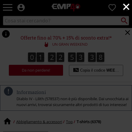
×
EMP
0
-
Musica,
Cerca
Cerca
Punto
Film,
nel
di
Serie
catalogo
ritiro
TV
Offerte fino al 70% + 15% di sconto extra!*
&
UN GRAN WEEKEND
Videogame
merch
0
1
2
2
5
3
3
7
0
1
2
2
5
3
3
6
4
8
6
7
-
Abbigliamento
Da non perdere!
Alternativo
Copia il codice
WEEKEND
Informazioni
DIablo IV - Lilith (578537) non è più disponibile. Dai unocchiata ai
nuovi arrivi, troverai sicuramente altri prodotti di tuo interesse!
Abbigliamento & accessori
Top
T-shirts (6378)