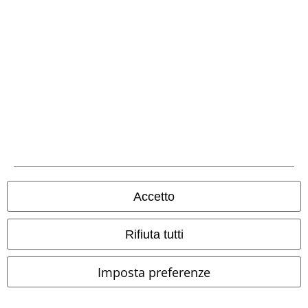
Metodi di Pagamento
Bonifico bancario
Accetto
Contrassegno
Rifiuta tutti
Spedizione
Imposta preferenze