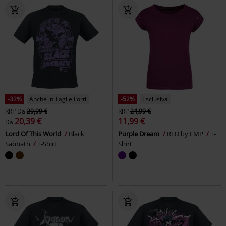
-32%
Anche in Taglie Forti
-52%
Esclusiva
RRP
Da
29,99 €
RRP
24,99 €
20,39 €
11,99 €
Da
Lord Of This World
Black
Purple Dream
RED by EMP
T-
Sabbath
T-Shirt
Shirt