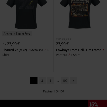
Anche in Taglie Forti
RRP
29,99 €
23,99 €
23,99 €
Da
Charred 72 (M72)
Metallica
T-
Cowboys From Hell - Fire Frame
Shirt
Pantera
T-Shirt
1
2
3
...
107
Pagina 1 Di 107
15%