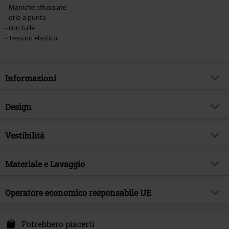
- Maniche affusolate
- orlo a punta
- con tulle
- Tessuto elastico
Informazioni
Codice articolo
578360
Design
Titolo
Distressa Blouse
Tipologia prodotto
Blusa
Brand
Vestibilità
Killstar
Modello
neutro
Tema
Gothic
Vestibilità/Top
Regular
Lunghezza maniche
Materiale e Lavaggio
Maniche lunghe
Data di pubblicazione
21/10/2024
Lughezza (abbigliamento)
Normale
Colore
nero
Sesso
Donna
Materiale esterno
96% viscosa, 4% elasthane
Operatore economico responsabile UE
Draco Distribution GmbH
Säntisstraße 89
Potrebbero piacerti