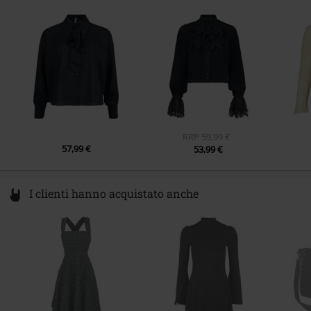
12277 Berlin
Germany
eu@killstar.com
RRP
59,99 €
57,99 €
53,99 €
I clienti hanno acquistato anche