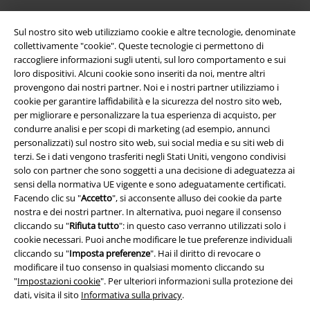
Sul nostro sito web utilizziamo cookie e altre tecnologie, denominate
collettivamente "cookie". Queste tecnologie ci permettono di
raccogliere informazioni sugli utenti, sul loro comportamento e sui
loro dispositivi. Alcuni cookie sono inseriti da noi, mentre altri
provengono dai nostri partner. Noi e i nostri partner utilizziamo i
cookie per garantire laffidabilità e la sicurezza del nostro sito web,
per migliorare e personalizzare la tua esperienza di acquisto, per
condurre analisi e per scopi di marketing (ad esempio, annunci
Info legali
personalizzati) sul nostro sito web, sui social media e su siti web di
terzi. Se i dati vengono trasferiti negli Stati Uniti, vengono condivisi
Termini & Condizioni
solo con partner che sono soggetti a una decisione di adeguatezza ai
sensi della normativa UE vigente e sono adeguatamente certificati.
Redazione
Facendo clic su "
Accetto
", si acconsente alluso dei cookie da parte
nostra e dei nostri partner. In alternativa, puoi negare il consenso
cliccando su "
Rifiuta tutto
": in questo caso verranno utilizzati solo i
Legge sulla Privacy
cookie necessari. Puoi anche modificare le tue preferenze individuali
cliccando su "
Imposta preferenze
". Hai il diritto di revocare o
Smaltimento rifiuti e protezione dell’ambiente
modificare il tuo consenso in qualsiasi momento cliccando su
"
Impostazioni cookie
". Per ulteriori informazioni sulla protezione dei
Dichiarazione di Conformità
dati, visita il sito
Informativa sulla privacy
.