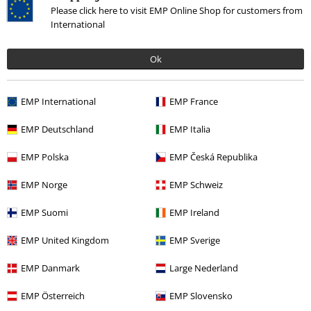
Please click here to visit EMP Online Shop for customers from
International
Ok
EMP International
EMP France
%
EMP Deutschland
EMP Italia
35,19 €
EMP Polska
EMP Česká Republika
EMP Norge
EMP Schweiz
Altre Categorie. Altre Scelte.
EMP Suomi
EMP Ireland
Stile
Gothic
Gothic donna
EMP United Kingdom
EMP Sverige
Offerte %
Abbigliamento da donna
Abbigliamento
Camicie da
donna
EMP Danmark
Large Nederland
Stile
Gothic
Abbigliamento
Camicie da donna
EMP Österreich
EMP Slovensko