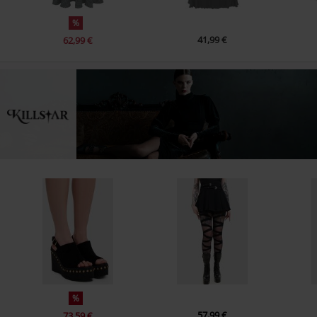
%
41,99 €
62,99 €
%
57,99 €
73,59 €