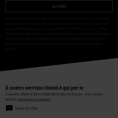
Iscriviti
*Attivo per 4 settimane. Non utilizzabile in combinazione con altri codici
promozionali. Lo sconto verrà applicato dopo aver inserito il codice nel
campo dedicato del carrello. Libri, media (CD, DVD, vinili, ecc.), Funko
Pop!, biglietti, articoli Rammstein, (Till) Lindemann, Die Ärzte, Die Toten
Hosen, Feine Sahne Fischfilet, Broilers, Böhse Onkelz, buoni regalo e
articoli che prevedono una donazione nel prezzo sono esclusi dalla
promo.
Il nostro servizio clienti è qui per te
Il servizio clienti è attivo dalle 08:30 alle 16:30 (Lun - Ven, esclusi
festivi).
Informazioni ulteriori
Inizia la chat