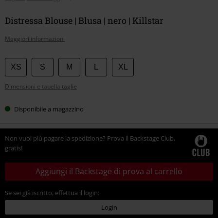
Distressa Blouse | Blusa | nero | Killstar
Maggiori informazioni
Scegli
XS
S
M
L
XL
la
Dimensioni e tabella taglie
tua
taglia
Disponibile a magazzino
Non vuoi più pagare la spedizione? Prova il Backstage Club,
gratis!
Aggiungi il Backstage di prova al carrello
Se sei già iscritto, effettua il login:
Login