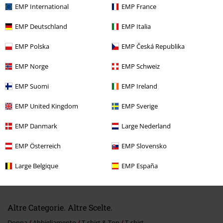
EMP International
EMP France
EMP Deutschland
EMP Italia
EMP Polska
EMP Česká Republika
Ultimi articoli visualizzati
EMP Norge
EMP Schweiz
EMP Suomi
EMP Ireland
EMP United Kingdom
EMP Sverige
EMP Danmark
Large Nederland
EMP Österreich
EMP Slovensko
Large Belgique
EMP España
26,99 €
Altre Categorie. Altre Scelte.
Donna
Abbigliamento
T-shirt & Top
T-shirt