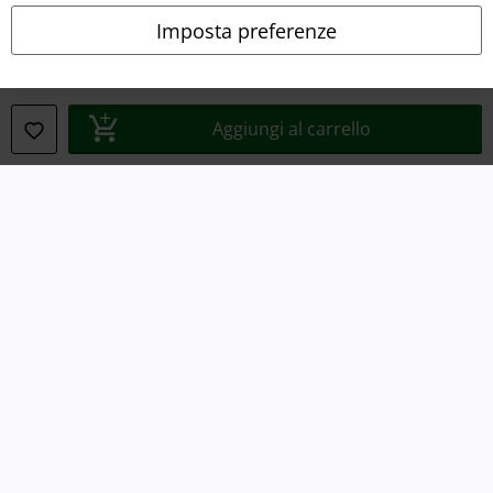
Imposta preferenze
Smaltimento rifiuti e protezione dell’ambiente
Dichiarazione di Conformità
Aggiungi al carrello
Informazioni sull'accessibilità
Impostazioni cookie
Esercita Recesso
I prezzi sono IVA compresa. Spese di
trasporto escluse
© 1986-2026 EMP Mailorder Italia S.r.l.
Gli altri shop EMP nel mondo
EMP International