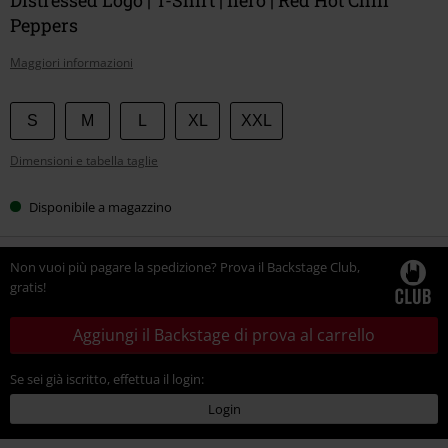
Peppers
Maggiori informazioni
Scegli
S
M
L
XL
XXL
la
Dimensioni e tabella taglie
tua
taglia
Disponibile a magazzino
Non vuoi più pagare la spedizione? Prova il Backstage Club,
gratis!
Aggiungi il Backstage di prova al carrello
Se sei già iscritto, effettua il login:
Login