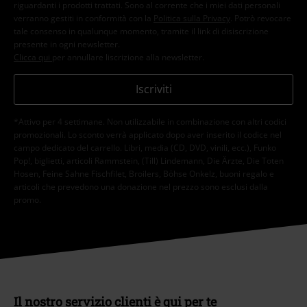
riguardanti i prodotti trattati. Sono al corrente che i miei dati personali
verranno gestiti in conformità con la
Politica sulla Privacy
. Potrò revocare
tale consenso in qualunque momento, tramite il link di disiscrizione
presente in ogni newsletter.
Clicca qui
per annullare liscrizione alla newsletter.
Iscriviti
*Attivo per 4 settimane. Non utilizzabile in combinazione con altri codici
promozionali. Lo sconto verrà applicato dopo aver inserito il codice nel
campo dedicato del carrello. Libri, media (CD, DVD, vinili, ecc.), Funko
Pop!, biglietti, articoli Rammstein, (Till) Lindemann, Die Ärzte, Die Toten
Hosen, Feine Sahne Fischfilet, Broilers, Böhse Onkelz, buoni regalo e
articoli che prevedono una donazione nel prezzo sono esclusi dalla
promo.
Il nostro servizio clienti è qui per te