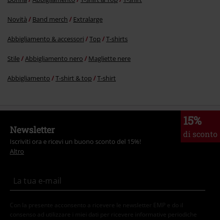
Novità
Band merch
Extralarge
Abbigliamento & accessori
Top
T-shirts
Stile
Abbigliamento nero
Magliette nere
Abbigliamento
T-shirt & top
T-shirt
15%
Newsletter
di sconto
Iscriviti ora e ricevi un buono sconto del 15%!
Altro
Con la presente acconsento a ricevere le newsletter EMP e do il
consenso ad utilizzare i miei dati per ricevere informative periodiche