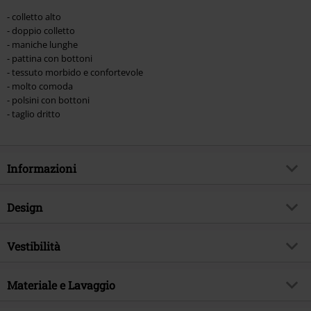
- colletto alto
- doppio colletto
- maniche lunghe
- pattina con bottoni
- tessuto morbido e confortevole
- molto comoda
- polsini con bottoni
- taglio dritto
Informazioni
Codice articolo
456578
Design
Titolo
Double Collar Shirt
Tipologia prodotto
Camicia Maniche Lunghe
Brand
Vestibilità
Banned Alternative
Modello
neutro
Tema
Gothic, Abbigliamento Rock,
Vestibilità/Top
Regular
Horror, Industrial
Scollo
Materiale e Lavaggio
Scollo tondo
Lughezza (abbigliamento)
Normale
Autografato
No
Forma colletto
Colletto alto