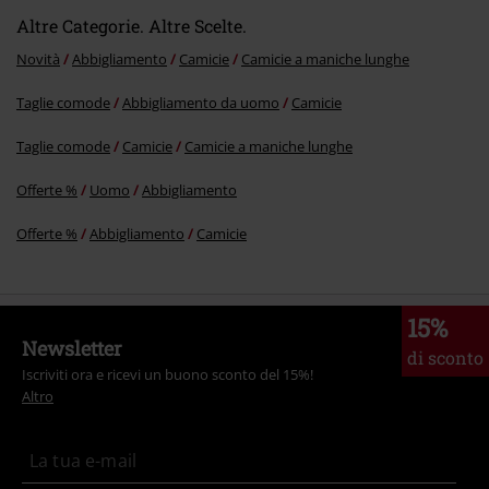
Altre Categorie. Altre Scelte.
Novità
Abbigliamento
Camicie
Camicie a maniche lunghe
Taglie comode
Abbigliamento da uomo
Camicie
Taglie comode
Camicie
Camicie a maniche lunghe
Offerte %
Uomo
Abbigliamento
Offerte %
Abbigliamento
Camicie
15%
Newsletter
di sconto
Iscriviti ora e ricevi un buono sconto del 15%!
Altro