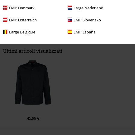
EMP Danmark
Large Nederland
EMP Österreich
EMP Slovensko
Commenta
Large Belgique
EMP España
Ultimi articoli visualizzati
Invia un commento
45,99 €