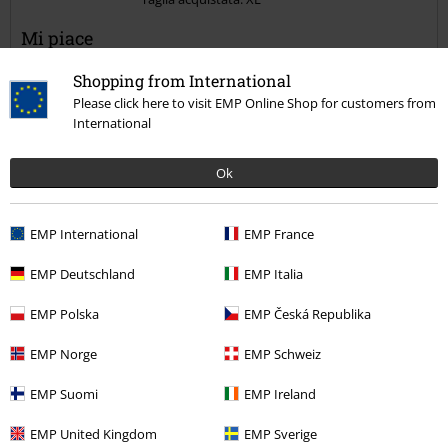
Mi piace
Camicia ben fatta e soprattutto non pesante ma leggera,calza a
Shopping from International
pennello ed è comodissima.
Please click here to visit EMP Online Shop for customers from
International
Ok
Qualità
5
Design
EMP International
EMP France
5
Vestibilità
EMP Deutschland
EMP Italia
5
Larghezza
Troppo stretto
Perfetto
Troppo largo
EMP Polska
EMP Česká Republika
Lunghezza
EMP Norge
EMP Schweiz
Troppo corto
Perfetto
Troppo lungo
EMP Suomi
EMP Ireland
Recensione verificata
EMP United Kingdom
EMP Sverige
Il commento è stato utile?