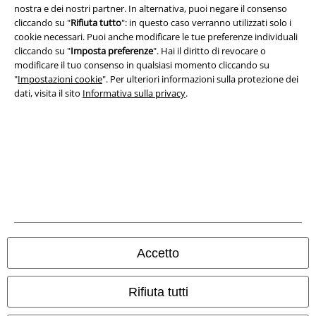
nostra e dei nostri partner. In alternativa, puoi negare il consenso
cliccando su "
Rifiuta tutto
": in questo caso verranno utilizzati solo i
Legge sulla Privacy
cookie necessari. Puoi anche modificare le tue preferenze individuali
cliccando su "
Imposta preferenze
". Hai il diritto di revocare o
Smaltimento rifiuti e protezione dell’ambiente
modificare il tuo consenso in qualsiasi momento cliccando su
"
Impostazioni cookie
". Per ulteriori informazioni sulla protezione dei
dati, visita il sito
Informativa sulla privacy
.
Dichiarazione di Conformità
Informazioni sull'accessibilità
Impostazioni cookie
Esercita Recesso
I prezzi sono IVA compresa. Spese di
trasporto escluse
© 1986-2026 EMP Mailorder Italia S.r.l.
Accetto
Rifiuta tutti
Gli altri shop EMP nel mondo