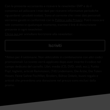
Con la presente acconsento a ricevere le newsletter EMP e do il
consenso ad utilizzare i miei dati per ricevere informative periodiche
riguardanti i prodotti trattati. Sono al corrente che i miei dati personali
verranno gestiti in conformità con la
Politica sulla Privacy
. Potrò revocare
tale consenso in qualunque momento, tramite il link di disiscrizione
presente in ogni newsletter.
Clicca qui
per annullare liscrizione alla newsletter.
Iscriviti
*Attivo per 4 settimane. Non utilizzabile in combinazione con altri codici
promozionali. Lo sconto verrà applicato dopo aver inserito il codice nel
campo dedicato del carrello. Libri, media (CD, DVD, vinili, ecc.), Funko
Pop!, biglietti, articoli Rammstein, (Till) Lindemann, Die Ärzte, Die Toten
Hosen, Feine Sahne Fischfilet, Broilers, Böhse Onkelz, buoni regalo e
articoli che prevedono una donazione nel prezzo sono esclusi dalla
promo.