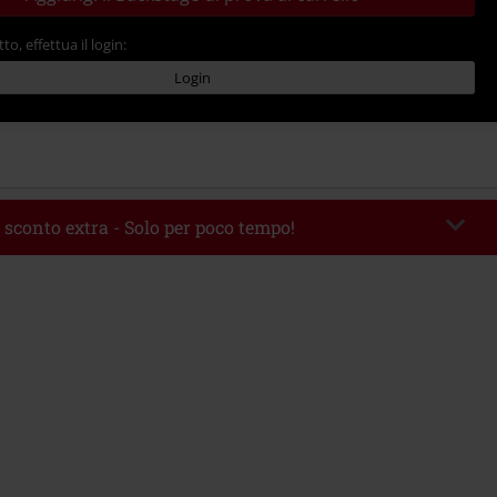
tto, effettua il login:
Login
 sconto extra - Solo per poco tempo!
romo:
WEEKEND
Copia il codice
 09/08/2026
 49.99 €.
rito il codice promozionale, lo sconto verrà applicato automaticamente al
ine.
 con altre offerte Codici promozionali. Sono esclusi dalla promozione: Libri,
 Vinili, etc), Funko Pop!, biglietti, articoli Rammstein, (Till) Lindemann, Böhse
rs, Die Ärzte, Die Toten Hosen, Metality, Funko Pop!, i Buoni Regalo e gli
ncludono una quota di donazione.