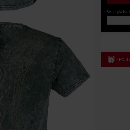
Se sei già iscri
15% di
Codice p
Valido fino al
Ordine minimo
Una volta inse
riepilogo d'ord
Non cumulabile
Media (CD, DVD,
Onkelz, Broile
articoli che i