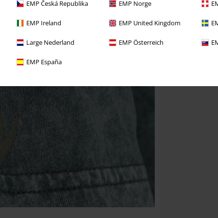
EMP Česká Republika
EMP Norge
EM
EMP Ireland
EMP United Kingdom
EM
Large Nederland
EMP Österreich
EM
EMP España