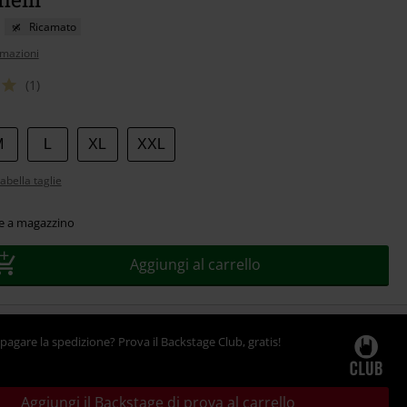
Ricamato
rmazioni
(1)
M
L
XL
XXL
abella taglie
le a magazzino
Aggiungi al carrello
pagare la spedizione? Prova il Backstage Club, gratis!
Aggiungi il Backstage di prova al carrello