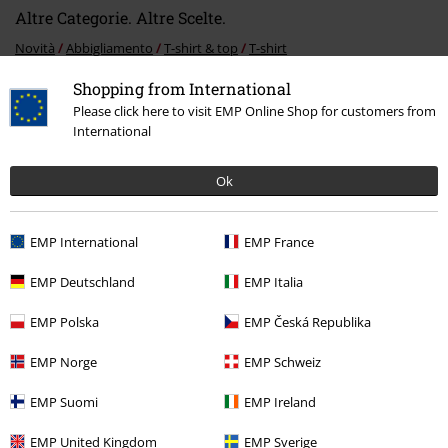
Altre Categorie. Altre Scelte.
Novità
Abbigliamento
T-shirt & top
T-shirt
Shopping from International
Gaming
Merch Gaming Top
Nintendo
Abbigliamento
T-shirt
Please click here to visit EMP Online Shop for customers from
Gaming
Merch Gaming Top
Pokemon
Abbigliamento
T-shirt &
International
top
T-shirt
Ok
Abbigliamento
T-shirt & top
T-shirt
Gaming
Abbigliamento
T-shirt & top
T-shirt
EMP International
EMP France
EMP Deutschland
EMP Italia
15%
EMP Polska
EMP Česká Republika
Newsletter
di sconto
Iscriviti ora e ricevi un buono sconto del 15%!
EMP Norge
EMP Schweiz
Altro
EMP Suomi
EMP Ireland
EMP United Kingdom
EMP Sverige