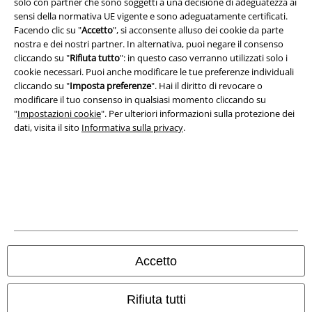
solo con partner che sono soggetti a una decisione di adeguatezza ai
Redazione
sensi della normativa UE vigente e sono adeguatamente certificati.
Facendo clic su "
Accetto
", si acconsente alluso dei cookie da parte
Legge sulla Privacy
nostra e dei nostri partner. In alternativa, puoi negare il consenso
cliccando su "
Rifiuta tutto
": in questo caso verranno utilizzati solo i
cookie necessari. Puoi anche modificare le tue preferenze individuali
Smaltimento rifiuti e protezione dell’ambiente
cliccando su "
Imposta preferenze
". Hai il diritto di revocare o
modificare il tuo consenso in qualsiasi momento cliccando su
Dichiarazione di Conformità
"
Impostazioni cookie
". Per ulteriori informazioni sulla protezione dei
dati, visita il sito
Informativa sulla privacy
.
Informazioni sull'accessibilità
Impostazioni cookie
Esercita Recesso
I prezzi sono IVA compresa. Spese di
trasporto escluse
© 1986-2026 EMP Mailorder Italia S.r.l.
Accetto
Rifiuta tutti