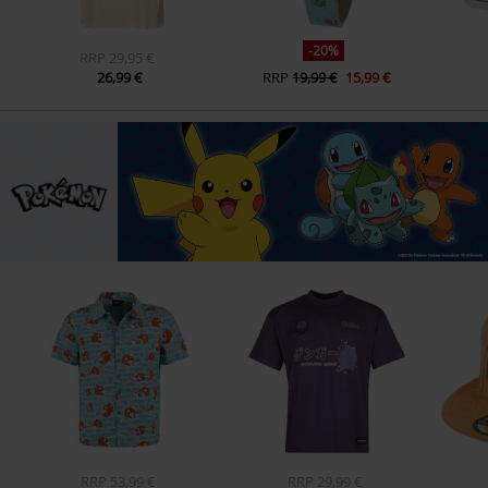
-20%
RRP
29,95 €
26,99 €
RRP
19,99 €
15,99 €
RRP
53,99 €
RRP
29,99 €