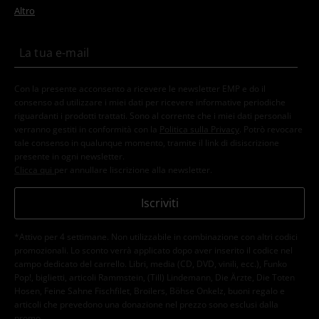
Altro
Con la presente acconsento a ricevere le newsletter EMP e do il
consenso ad utilizzare i miei dati per ricevere informative periodiche
riguardanti i prodotti trattati. Sono al corrente che i miei dati personali
verranno gestiti in conformità con la
Politica sulla Privacy
. Potrò revocare
tale consenso in qualunque momento, tramite il link di disiscrizione
presente in ogni newsletter.
Clicca qui
per annullare liscrizione alla newsletter.
Iscriviti
*Attivo per 4 settimane. Non utilizzabile in combinazione con altri codici
promozionali. Lo sconto verrà applicato dopo aver inserito il codice nel
campo dedicato del carrello. Libri, media (CD, DVD, vinili, ecc.), Funko
Pop!, biglietti, articoli Rammstein, (Till) Lindemann, Die Ärzte, Die Toten
Hosen, Feine Sahne Fischfilet, Broilers, Böhse Onkelz, buoni regalo e
articoli che prevedono una donazione nel prezzo sono esclusi dalla
promo.