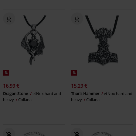
%
%
16,99 €
15,29 €
Dragon Stone
etNox hard and
Thor's Hammer
etNox hard and
heavy
Collana
heavy
Collana