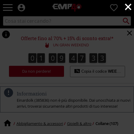
×
EMP
0
-
Musica,
Cerca
Cerca
Punto
Film,
nel
di
Serie
catalogo
ritiro
TV
Offerte fino al 70% + 15% di sconto extra!*
&
UN GRAN WEEKEND
Videogame
merch
0
1
0
9
4
7
3
2
2
0
1
0
9
4
7
3
1
1
3
-
Abbigliamento
Da non perdere!
Alternativo
Copia il codice
WEEKEND
Informazioni
Einardolk (385836) non è più disponibile. Dai unocchiata ai nuovi
arrivi, troverai sicuramente altri prodotti di tuo interesse!
Abbigliamento & accessori
Gioielli & altro
Collane (107)