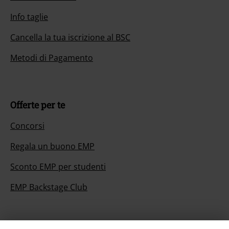
Info taglie
Cancella la tua iscrizione al BSC
Metodi di Pagamento
Offerte per te
Concorsi
Regala un buono EMP
Sconto EMP per studenti
EMP Backstage Club