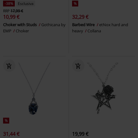
-38%
Esclusiva
%
RRP
17,99 €
10,99 €
32,29 €
Choker with Studs
Gothicana by
Barbed Wire
etNox hard and
EMP
Choker
heavy
Collana
%
31,44 €
19,99 €