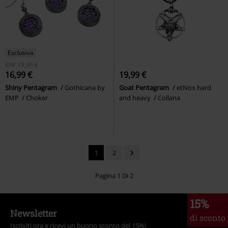
Esclusiva
RRP
19,99 €
16,99 €
19,99 €
Shiny Pentagram
Gothicana by
Goat Pentagram
etNox hard
EMP
Choker
and heavy
Collana
1
2
Pagina 1 Di 2
15%
Newsletter
di sconto
Iscriviti ora e ricevi un buono sconto del 15%!