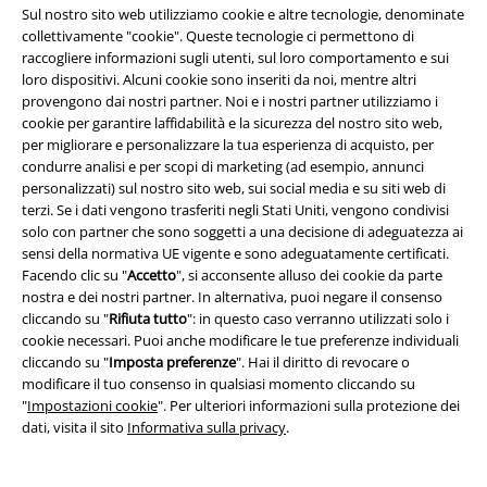
Informazioni su EMP
Sul nostro sito web utilizziamo cookie e altre tecnologie, denominate
collettivamente "cookie". Queste tecnologie ci permettono di
Eventi EMP
raccogliere informazioni sugli utenti, sul loro comportamento e sui
loro dispositivi. Alcuni cookie sono inseriti da noi, mentre altri
Programmi partner
provengono dai nostri partner. Noi e i nostri partner utilizziamo i
cookie per garantire laffidabilità e la sicurezza del nostro sito web,
Sostenibilità
per migliorare e personalizzare la tua esperienza di acquisto, per
condurre analisi e per scopi di marketing (ad esempio, annunci
personalizzati) sul nostro sito web, sui social media e su siti web di
terzi. Se i dati vengono trasferiti negli Stati Uniti, vengono condivisi
solo con partner che sono soggetti a una decisione di adeguatezza ai
sensi della normativa UE vigente e sono adeguatamente certificati.
Facendo clic su "
Accetto
", si acconsente alluso dei cookie da parte
nostra e dei nostri partner. In alternativa, puoi negare il consenso
cliccando su "
Rifiuta tutto
": in questo caso verranno utilizzati solo i
cookie necessari. Puoi anche modificare le tue preferenze individuali
Seguici online!
cliccando su "
Imposta preferenze
". Hai il diritto di revocare o
modificare il tuo consenso in qualsiasi momento cliccando su
"
Impostazioni cookie
". Per ulteriori informazioni sulla protezione dei
dati, visita il sito
Informativa sulla privacy
.