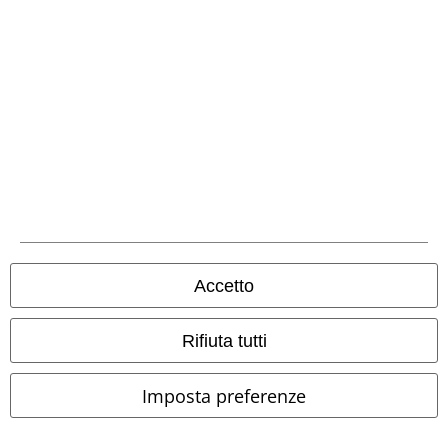
Metodi di Pagamento
Bonifico bancario
Contrassegno
Accetto
Rifiuta tutti
Spedizione
Imposta preferenze