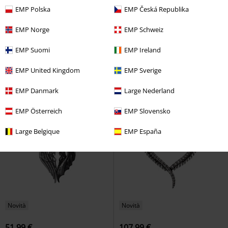
EMP Polska
EMP Česká Republika
Novità
Novità
EMP Norge
EMP Schweiz
45,99 €
52,99 €
Call of the Undead
Alchemy
Racla Dragonistii
Alchemy
EMP Suomi
EMP Ireland
Gothic
Collana
Gothic
Collana
EMP United Kingdom
EMP Sverige
EMP Danmark
Large Nederland
EMP Österreich
EMP Slovensko
Large Belgique
EMP España
Novità
Novità
51,99 €
107,99 €